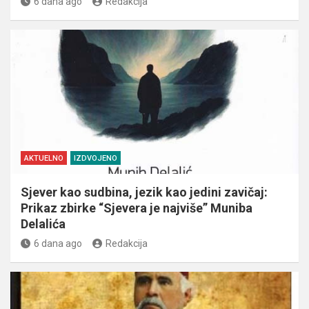
6 dana ago
Redakcija
AKTUELNO
IZDVOJENO
Sjever kao sudbina, jezik kao jedini zavičaj:
Prikaz zbirke “Sjevera je najviše” Muniba
Delalića
6 dana ago
Redakcija