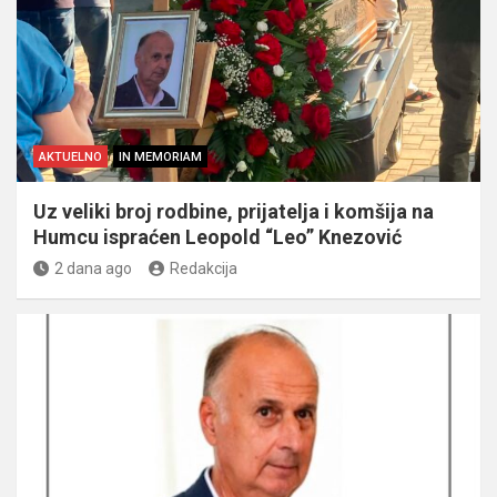
AKTUELNO
IN MEMORIAM
Uz veliki broj rodbine, prijatelja i komšija na
Humcu ispraćen Leopold “Leo” Knezović
2 dana ago
Redakcija