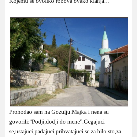
Kojemu se ovoliko robova ovako klanja…
Prohodao sam na Gozulju.Majka i nena su
govorili:”Podji,dodji do mene”.Gegajuci
se,ustajuci,padajuci,prihvatajuci se za bilo sto,za