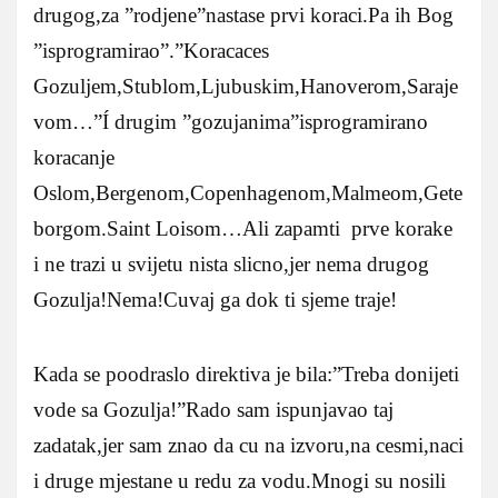
drugog,za ”rodjene”nastase prvi koraci.Pa ih Bog
”isprogramirao”.”Koracaces
Gozuljem,Stublom,Ljubuskim,Hanoverom,Saraje
vom…”Í drugim ”gozujanima”isprogramirano
koracanje
Oslom,Bergenom,Copenhagenom,Malmeom,Gete
borgom.Saint Loisom…Ali zapamti prve korake
i ne trazi u svijetu nista slicno,jer nema drugog
Gozulja!Nema!Cuvaj ga dok ti sjeme traje!
Kada se poodraslo direktiva je bila:”Treba donijeti
vode sa Gozulja!”Rado sam ispunjavao taj
zadatak,jer sam znao da cu na izvoru,na cesmi,naci
i druge mjestane u redu za vodu.Mnogi su nosili