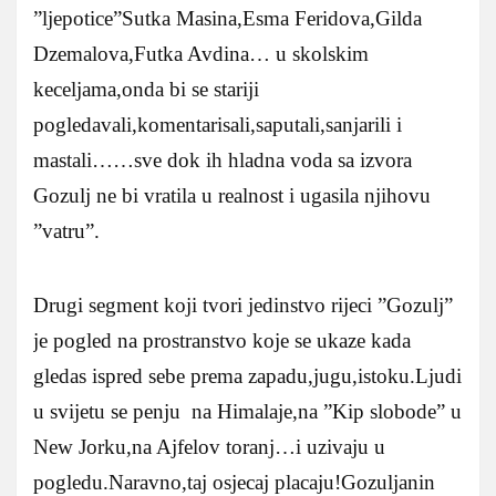
”ljepotice”Sutka Masina,Esma Feridova,Gilda
Dzemalova,Futka Avdina… u skolskim
keceljama,onda bi se stariji
pogledavali,komentarisali,saputali,sanjarili i
mastali……sve dok ih hladna voda sa izvora
Gozulj ne bi vratila u realnost i ugasila njihovu
”vatru”.
Drugi segment koji tvori jedinstvo rijeci ”Gozulj”
je pogled na prostranstvo koje se ukaze kada
gledas ispred sebe prema zapadu,jugu,istoku.Ljudi
u svijetu se penju na Himalaje,na ”Kip slobode” u
New Jorku,na Ajfelov toranj…i uzivaju u
pogledu.Naravno,taj osjecaj placaju!Gozuljanin