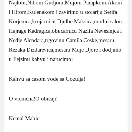
Najlom,Nibom Gudjom,Mujom Parapkom,Akom
i Hirom,Kulenakom i zavirimo u stolariju Serifa
Korjenica,krojacnicu Djulbe Maksica,modni salon
Hajrage Kadragica,obucarnicu Nazifa Nevesinjca i
Nedje Alendara,trgovinu Camila Ceske,mesaru
Rezaka Dizdarevica,mesaru Muje Djore i dodjimo
u Fejzinu kahvu i narucimo:
Kahvu sa casom vode sa Gozulja!
O vremena!O obicaji!
Kemal Mahic