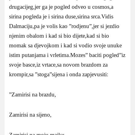
drugacijeg,jer ga je pogled odveo u cosmos,a
sirina pogleda je i sirina duse,sirina srca.Vidis
Dalmaciju,pa je volis kao ”rodjenu”,jer si jezdio
njenim obalom i kad si bio dijete,kad si bio
momak sa djevojkom i kad si vodio svoje unuke
istim putanjama i vrletima.Mozes” baciti pogled”iz
svoje basce,iz vrtace,sa novom brazdom za
krompir,sa ”stoga”sijena i onda zapjevusiti:
”Zamirisi na brazdu,
Zamirisi na sijeno,
Zamirisi na moju majku