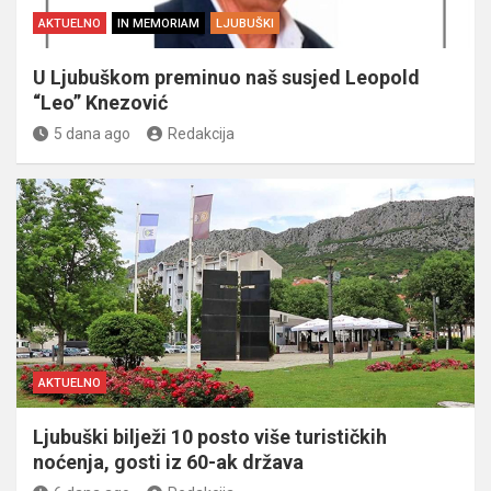
AKTUELNO
IN MEMORIAM
LJUBUŠKI
U Ljubuškom preminuo naš susjed Leopold
“Leo” Knezović
5 dana ago
Redakcija
AKTUELNO
Ljubuški bilježi 10 posto više turističkih
noćenja, gosti iz 60-ak država