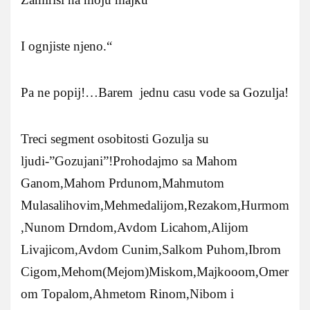
I ognjiste njeno.“
Pa ne popij!…Barem jednu casu vode sa Gozulja!
Treci segment osobitosti Gozulja su
ljudi-”Gozujani”!Prohodajmo sa Mahom
Ganom,Mahom Prdunom,Mahmutom
Mulasalihovim,Mehmedalijom,Rezakom,Hurmom
,Nunom Drndom,Avdom Licahom,Alijom
Livajicom,Avdom Cunim,Salkom Puhom,Ibrom
Cigom,Mehom(Mejom)Miskom,Majkooom,Omer
om Topalom,Ahmetom Rinom,Nibom i