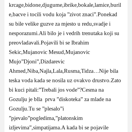
krcage,bidone,djugume,ibrike,bokale,lamice,buril
e,bacve i tocili vodu koja ”zivot znaci”.Ponekad
su bile velike guzve za mjesto u redu,svadje i
nesporazumi.Ali bilo je i vedrih trenutaka koji su
preovladavali.Pojavili bi se Ibrahim
Sekic,Mujanovic Mesud,Mujanovic
Mujo”Djoni”,Dizdarevic
Ahmed,Niba,Najla,Lala,Rusma,Tidza…Nije bila
teska voda kada se nosila uz ovakvo drustvo.Zato
bi kuci pitali:”Trebali jos vode”?Cesma na
Gozulju je blla prva ”diskoteka” za mlade na
Gozulju.Tu se ”plesalo”i
”pjevalo”pogledima,”platonskim
izljevima”,simpatijama.A kada bi se pojavile