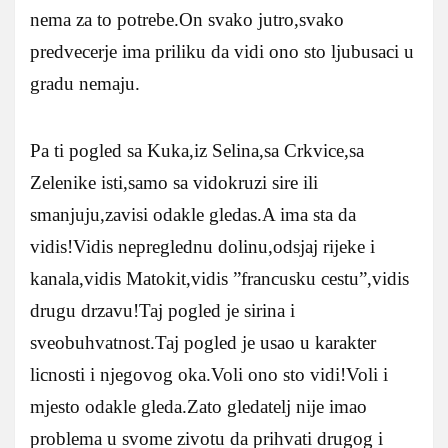
nema za to potrebe.On svako jutro,svako
predvecerje ima priliku da vidi ono sto ljubusaci u
gradu nemaju.
Pa ti pogled sa Kuka,iz Selina,sa Crkvice,sa
Zelenike isti,samo sa vidokruzi sire ili
smanjuju,zavisi odakle gledas.A ima sta da
vidis!Vidis nepreglednu dolinu,odsjaj rijeke i
kanala,vidis Matokit,vidis ”francusku cestu”,vidis
drugu drzavu!Taj pogled je sirina i
sveobuhvatnost.Taj pogled je usao u karakter
licnosti i njegovog oka.Voli ono sto vidi!Voli i
mjesto odakle gleda.Zato gledatelj nije imao
problema u svome zivotu da prihvati drugog i