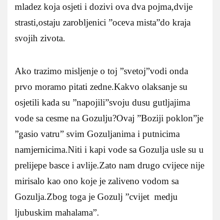
mladez koja osjeti i dozivi ova dva pojma,dvije
strasti,ostaju zarobljenici ”oceva mista”do kraja
svojih zivota.
Ako trazimo misljenje o toj ”svetoj”vodi onda
prvo moramo pitati zedne.Kakvo olaksanje su
osjetili kada su ”napojili”svoju dusu gutljajima
vode sa cesme na Gozulju?Ovaj ”Boziji poklon”je
”gasio vatru” svim Gozuljanima i putnicima
namjernicima.Niti i kapi vode sa Gozulja usle su u
prelijepe basce i avlije.Zato nam drugo cvijece nije
mirisalo kao ono koje je zaliveno vodom sa
Gozulja.Zbog toga je Gozulj ”cvijet medju
ljubuskim mahalama”.