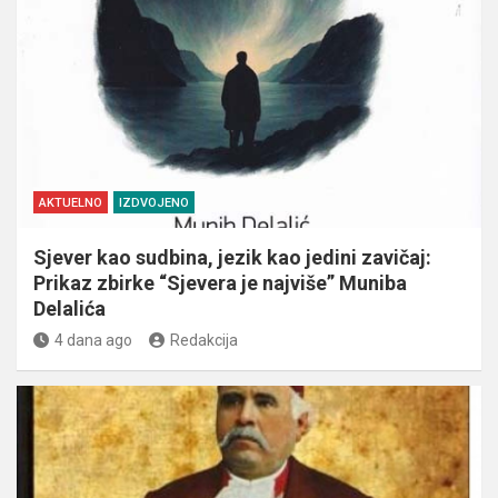
AKTUELNO
IZDVOJENO
Sjever kao sudbina, jezik kao jedini zavičaj:
Prikaz zbirke “Sjevera je najviše” Muniba
Delalića
4 dana ago
Redakcija