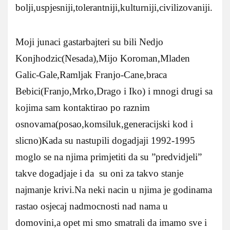
bolji,uspjesniji,tolerantniji,kulturniji,civilizovaniji.
Moji junaci gastarbajteri su bili Nedjo
Konjhodzic(Nesada),Mijo Koroman,Mladen
Galic-Gale,Ramljak Franjo-Cane,braca
Bebici(Franjo,Mrko,Drago i Iko) i mnogi drugi sa
kojima sam kontaktirao po raznim
osnovama(posao,komsiluk,generacijski kod i
slicno)Kada su nastupili dogadjaji 1992-1995
moglo se na njima primjetiti da su ”predvidjeli”
takve dogadjaje i da su oni za takvo stanje
najmanje krivi.Na neki nacin u njima je godinama
rastao osjecaj nadmocnosti nad nama u
domovini,a opet mi smo smatrali da imamo sve i