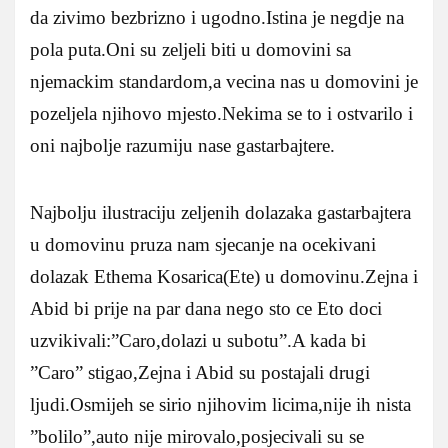
da zivimo bezbrizno i ugodno.Istina je negdje na
pola puta.Oni su zeljeli biti u domovini sa
njemackim standardom,a vecina nas u domovini je
pozeljela njihovo mjesto.Nekima se to i ostvarilo i
oni najbolje razumiju nase gastarbajtere.
Najbolju ilustraciju zeljenih dolazaka gastarbajtera
u domovinu pruza nam sjecanje na ocekivani
dolazak Ethema Kosarica(Ete) u domovinu.Zejna i
Abid bi prije na par dana nego sto ce Eto doci
uzvikivali:”Caro,dolazi u subotu”.A kada bi
”Caro” stigao,Zejna i Abid su postajali drugi
ljudi.Osmijeh se sirio njihovim licima,nije ih nista
”bolilo”,auto nije mirovalo,posjecivali su se