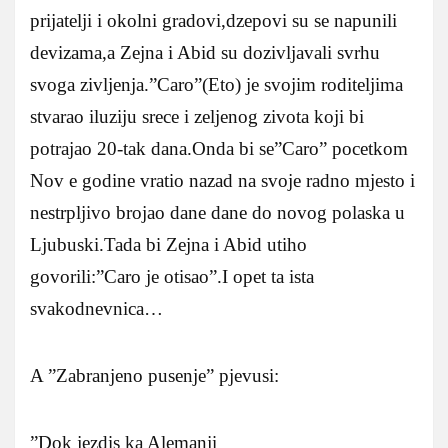
prijatelji i okolni gradovi,dzepovi su se napunili
devizama,a Zejna i Abid su dozivljavali svrhu
svoga zivljenja.”Caro”(Eto) je svojim roditeljima
stvarao iluziju srece i zeljenog zivota koji bi
potrajao 20-tak dana.Onda bi se”Caro” pocetkom
Nov e godine vratio nazad na svoje radno mjesto i
nestrpljivo brojao dane dane do novog polaska u
Ljubuski.Tada bi Zejna i Abid utiho
govorili:”Caro je otisao”.I opet ta ista
svakodnevnica…
A ”Zabranjeno pusenje” pjevusi:
”Dok jezdis ka Alemanji