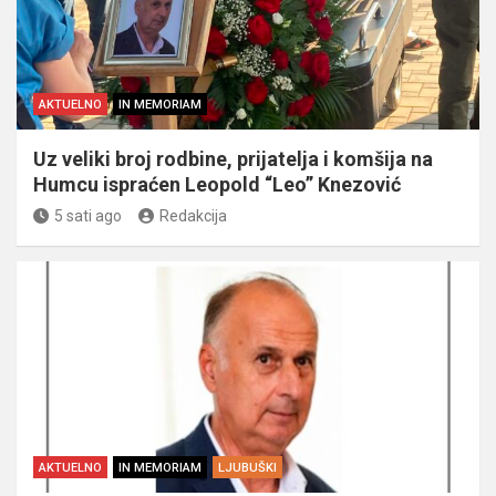
AKTUELNO
IN MEMORIAM
Uz veliki broj rodbine, prijatelja i komšija na
Humcu ispraćen Leopold “Leo” Knezović
5 sati ago
Redakcija
AKTUELNO
IN MEMORIAM
LJUBUŠKI