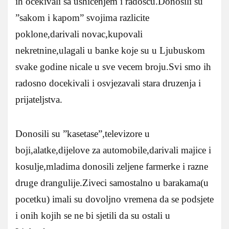
ih ocekivali sa ushicenjem i radoscu.Donosili su
”sakom i kapom” svojima razlicite
poklone,darivali novac,kupovali
nekretnine,ulagali u banke koje su u Ljubuskom
svake godine nicale u sve vecem broju.Svi smo ih
radosno docekivali i osvjezavali stara druzenja i
prijateljstva.
Donosili su ”kasetase”,televizore u
boji,alatke,dijelove za automobile,darivali majice i
kosulje,mladima donosili zeljene farmerke i razne
druge drangulije.Ziveci samostalno u barakama(u
pocetku) imali su dovoljno vremena da se podsjete
i onih kojih se ne bi sjetili da su ostali u