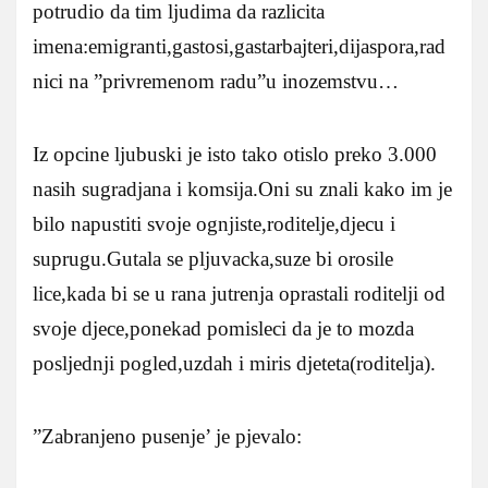
potrudio da tim ljudima da razlicita
imena:emigranti,gastosi,gastarbajteri,dijaspora,rad
nici na ”privremenom radu”u inozemstvu…
Iz opcine ljubuski je isto tako otislo preko 3.000
nasih sugradjana i komsija.Oni su znali kako im je
bilo napustiti svoje ognjiste,roditelje,djecu i
suprugu.Gutala se pljuvacka,suze bi orosile
lice,kada bi se u rana jutrenja oprastali roditelji od
svoje djece,ponekad pomisleci da je to mozda
posljednji pogled,uzdah i miris djeteta(roditelja).
”Zabranjeno pusenje’ je pjevalo: