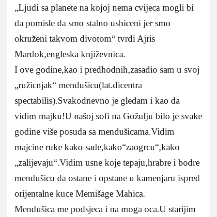
„Ljudi sa planete na kojoj nema cvijeca mogli bi
da pomisle da smo stalno ushiceni jer smo
okruženi takvom divotom“ tvrdi Ajris
Mardok,engleska književnica.
I ove godine,kao i predhodnih,zasadio sam u svoj
„ružicnjak“ mendušicu(lat.dicentra
spectabilis).Svakodnevno je gledam i kao da
vidim majku!U našoj sofi na Gožulju bilo je svake
godine više posuda sa mendušicama.Vidim
majcine ruke kako sade,kako“zaogrcu“,kako
„zalijevaju“.Vidim usne koje tepaju,hrabre i bodre
mendušicu da ostane i opstane u kamenjaru ispred
orijentalne kuce Memišage Mahica.
Mendušica me podsjeca i na moga oca.U starijim