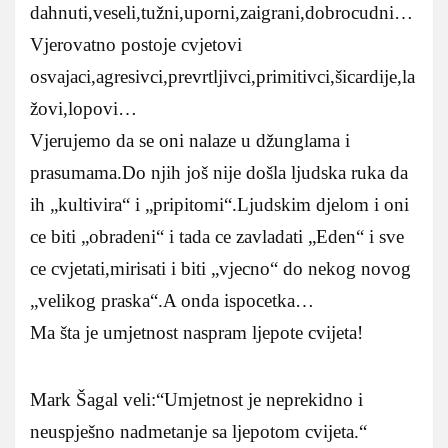
dahnuti,veseli,tužni,uporni,zaigrani,dobrocudni…
Vjerovatno postoje cvjetovi
osvajaci,agresivci,prevrtljivci,primitivci,šicardije,la
žovi,lopovi…
Vjerujemo da se oni nalaze u džunglama i
prasumama.Do njih još nije došla ljudska ruka da
ih „kultivira“ i „pripitomi“.Ljudskim djelom i oni
ce biti „obradeni“ i tada ce zavladati „Eden“ i sve
ce cvjetati,mirisati i biti „vjecno“ do nekog novog
„velikog praska“.A onda ispocetka…
Ma šta je umjetnost naspram ljepote cvijeta!
Mark Šagal veli:“Umjetnost je neprekidno i
neuspješno nadmetanje sa ljepotom cvijeta.“