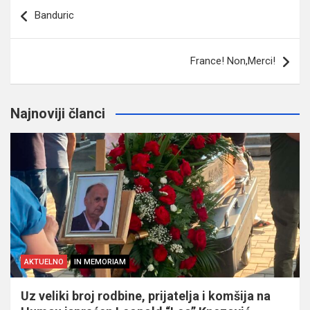
Navigacija
Banduric
članaka
France! Non,Merci!
Najnoviji članci
AKTUELNO
IN MEMORIAM
Uz veliki broj rodbine, prijatelja i komšija na