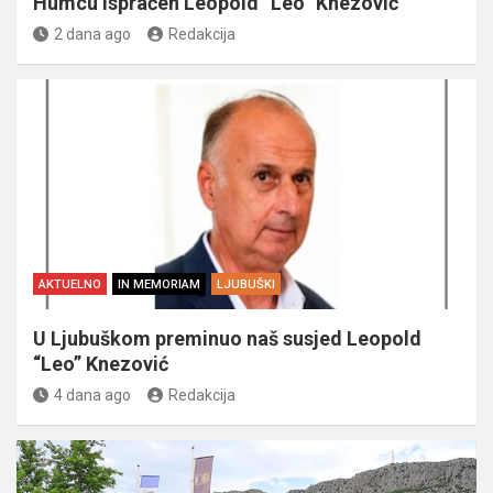
Humcu ispraćen Leopold “Leo” Knezović
2 dana ago
Redakcija
AKTUELNO
IN MEMORIAM
LJUBUŠKI
U Ljubuškom preminuo naš susjed Leopold
“Leo” Knezović
4 dana ago
Redakcija