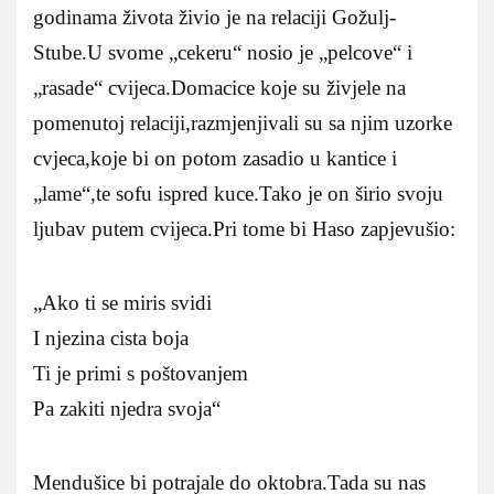
godinama života živio je na relaciji Gožulj-
Stube.U svome „cekeru“ nosio je „pelcove“ i
„rasade“ cvijeca.Domacice koje su živjele na
pomenutoj relaciji,razmjenjivali su sa njim uzorke
cvjeca,koje bi on potom zasadio u kantice i
„lame“,te sofu ispred kuce.Tako je on širio svoju
ljubav putem cvijeca.Pri tome bi Haso zapjevušio:
„Ako ti se miris svidi
I njezina cista boja
Ti je primi s poštovanjem
Pa zakiti njedra svoja“
Mendušice bi potrajale do oktobra.Tada su nas