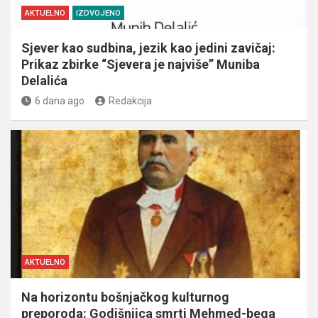
AKTUELNO
IZDVOJENO
Sjever kao sudbina, jezik kao jedini zavičaj:
Prikaz zbirke “Sjevera je najviše” Muniba
Delalića
6 dana ago
Redakcija
AKTUELNO
Na horizontu bošnjačkog kulturnog
preporoda: Godišnjica smrti Mehmed-bega