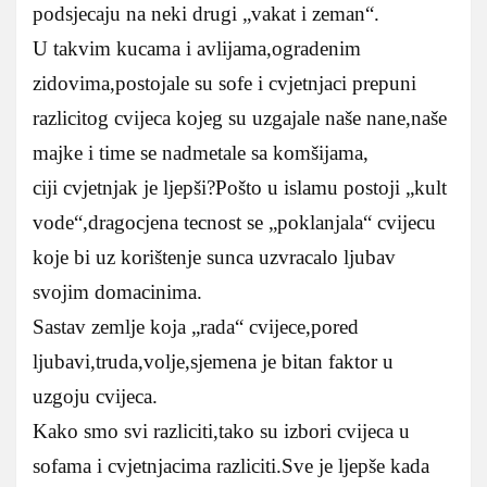
podsjecaju na neki drugi „vakat i zeman“.
U takvim kucama i avlijama,ogradenim
zidovima,postojale su sofe i cvjetnjaci prepuni
razlicitog cvijeca kojeg su uzgajale naše nane,naše
majke i time se nadmetale sa komšijama,
ciji cvjetnjak je ljepši?Pošto u islamu postoji „kult
vode“,dragocjena tecnost se „poklanjala“ cvijecu
koje bi uz korištenje sunca uzvracalo ljubav
svojim domacinima.
Sastav zemlje koja „rada“ cvijece,pored
ljubavi,truda,volje,sjemena je bitan faktor u
uzgoju cvijeca.
Kako smo svi razliciti,tako su izbori cvijeca u
sofama i cvjetnjacima razliciti.Sve je ljepše kada