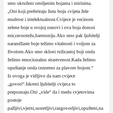
smo okruženi omiljenim bojama i mirisima.
„Oni koji.preferiraju žutu boju cvijeta žele
mudrost i intelektualnost.Cvijece je vecinom
zelene boje u svojoj osnovi i ova boja donosi
mir,ravnotežu,harmoniju.Ako smo pak ljubitelji
narandžaste boje težimo vitalnosti i voljom za
životom.Ako smo skloni ružicastoj boji onda
želimo emocionalnu strastvenost.Kada želimo
opuštanje onda ceznemo za plavom bojom.“
Iz ovoga je vidljivo da nam cvijece
„govori“.Iskreni ljubitelji cvijeca to
prepoznaju.Oni „vide“ da i medu cvjetovima
postoje
pažljivi,vjerni,susretljivi,razgovorljivi,opušteni,na