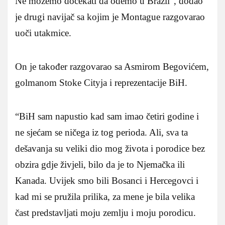
Ne možemo dočekati da odemo u Brazil”, dodao
je drugi navijač sa kojim je Montague razgovarao
uoči utakmice.
On je također razgovarao sa Asmirom Begovićem,
golmanom Stoke Cityja i reprezentacije BiH.
“BiH sam napustio kad sam imao četiri godine i
ne sjećam se ničega iz tog perioda. Ali, sva ta
dešavanja su veliki dio mog života i porodice bez
obzira gdje živjeli, bilo da je to Njemačka ili
Kanada. Uvijek smo bili Bosanci i Hercegovci i
kad mi se pružila prilika, za mene je bila velika
čast predstavljati moju zemlju i moju porodicu.