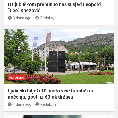
U Ljubuškom preminuo naš susjed Leopold
“Leo” Knezović
3 dana ago
Redakcija
AKTUELNO
Ljubuški bilježi 10 posto više turističkih
noćenja, gosti iz 60-ak država
4 dana ago
Redakcija