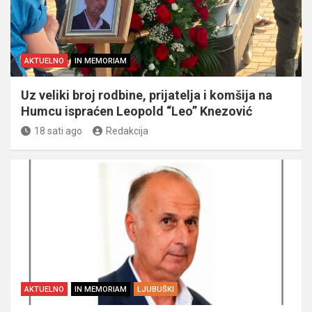
AKTUELNO
IN MEMORIAM
Uz veliki broj rodbine, prijatelja i komšija na
Humcu ispraćen Leopold “Leo” Knezović
18 sati ago
Redakcija
AKTUELNO
IN MEMORIAM
LJUBUŠKI