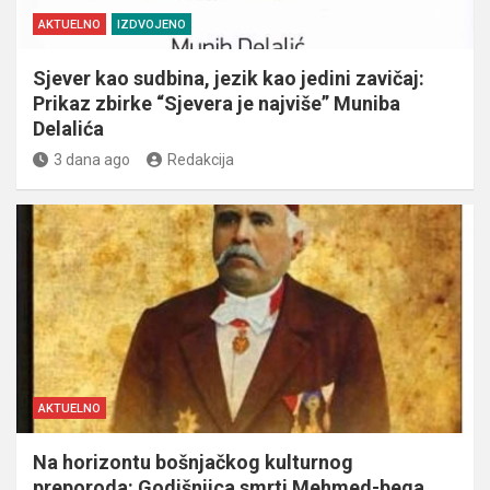
AKTUELNO
IZDVOJENO
Sjever kao sudbina, jezik kao jedini zavičaj:
Prikaz zbirke “Sjevera je najviše” Muniba
Delalića
3 dana ago
Redakcija
AKTUELNO
Na horizontu bošnjačkog kulturnog
preporoda: Godišnjica smrti Mehmed-bega