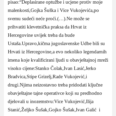
pisao:“Deplasirane optužbe i ucjene protiv moje
malenkosti,Gojka Šuška i Vice Vukojevića,po
svemu sudeći neće proći.(…).Ne može se
prihvatiti klevetnička praksa da Hrvat iz
Hercegovine uvijek treba da bude
Ustaša.Upravo,kičma jugoslavenske Udbe bili su
Hrvati iz Hercegovine,a evo nekoliko legendarnih
imena koje kvalificirani ljudi u obavještajnoj mreži
visoko cijene:Stanko Čolak,Ivan Lasić,Jerko
Bradvica,Stipe Grizelj,Rade Vukojević,i
drugi.Njima neizostavno treba pridodati ključne
obavještajne tajne operativce koji su predhodno
djelovali u inozemstvu:Vice Vukojević,Ilija
Stanić,Željko Šušak,Gojko Šušak,Ivan Galić i