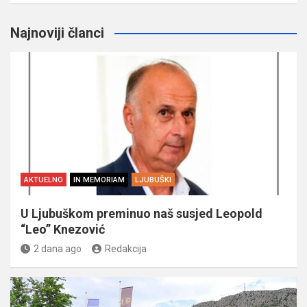
Najnoviji članci
AKTUELNO
IN MEMORIAM
LJUBUŠKI
U Ljubuškom preminuo naš susjed Leopold
“Leo” Knezović
2 dana ago
Redakcija