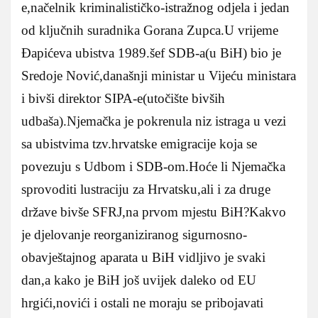
e,načelnik kriminalističko-istražnog odjela i jedan
od ključnih suradnika Gorana Zupca.U vrijeme
Đapićeva ubistva 1989.šef SDB-a(u BiH) bio je
Sredoje Nović,današnji ministar u Vijeću ministara
i bivši direktor SIPA-e(utočište bivših
udbaša).Njemačka je pokrenula niz istraga u vezi
sa ubistvima tzv.hrvatske emigracije koja se
povezuju s Udbom i SDB-om.Hoće li Njemačka
sprovoditi lustraciju za Hrvatsku,ali i za druge
države bivše SFRJ,na prvom mjestu BiH?Kakvo
je djelovanje reorganiziranog sigurnosno-
obavještajnog aparata u BiH vidljivo je svaki
dan,a kako je BiH još uvijek daleko od EU
hrgići,novići i ostali ne moraju se pribojavati