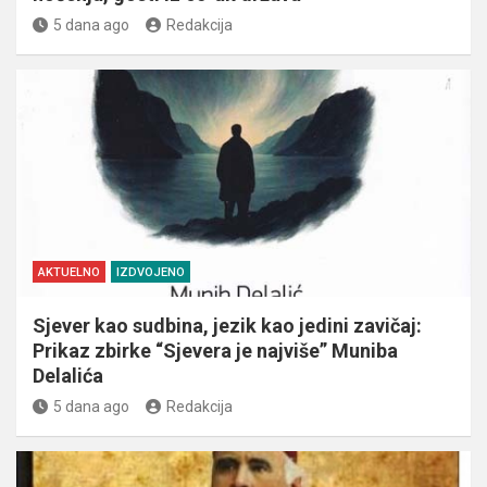
5 dana ago
Redakcija
AKTUELNO
IZDVOJENO
Sjever kao sudbina, jezik kao jedini zavičaj:
Prikaz zbirke “Sjevera je najviše” Muniba
Delalića
5 dana ago
Redakcija