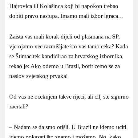
Hajrovica ili Kolašinca koji bi napokon trebao
dobiti pravo nastupa. Imamo mali izbor igraca…
Zaista vas mali korak dijeli od plasmana na SP,
vjerojatno vec razmišljate što vas tamo ceka? Kada
se Štimac tek kandidirao za hrvatskog izbornika,
rekao je: Ako odemo u Brazil, borit cemo se za
naslov svjetskog prvaka!
Od vas ne ocekujem takve rijeci, ali cilj ste sigurno
zacrtali?
– Nadam se da smo otišli. U Brazil ne idemo uciti,
idemo pokazati što znamo i možemo. No, kako