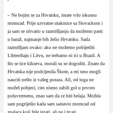
– Ne bojim se za Hrvatsku, imate vrlo iskusnu
momcad. Prije uzvratne utakmice sa Slovackom i
ja sam se uhvatio u razmišljanju da možemo pasti
u baraž, najmanje bih želio Hrvatsku. Sada
razmišljam ovako: ako ne možemo pobijediti
Lihtenštajn i Litvu, ne trebamo ni ici u Brazil. A
što se tice kikseva, morali su se dogoditi. Znam da
Hrvatska nije podcijenila Škote, a mi smo mogli
nauciti nešto iz vašeg poraza. Ali, od toga ne
možeš pobjeci, cim nismo zabili gol u prvom
poluvremenu, znao sam da ce biti belaja. Možda
sam pogriješio kada sam sastavio momcad od
znalaca koji žele igrati, ali ne i trcati.