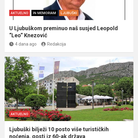
AKTUELNO
IN MEMORIAM
LJUBUŠKI
U Ljubuškom preminuo naš susjed Leopold
“Leo” Knezović
4 dana ago
Redakcija
AKTUELNO
Ljubuški bilježi 10 posto više turističkih
noćenja, gosti iz 60-ak država