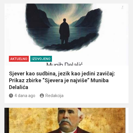
AKTUELNO
IZDVOJENO
Sjever kao sudbina, jezik kao jedini zavičaj:
Prikaz zbirke “Sjevera je najviše” Muniba
Delalića
4 dana ago
Redakcija