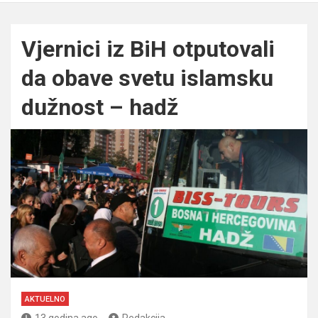
Vjernici iz BiH otputovali
da obave svetu islamsku
dužnost – hadž
AKTUELNO
13 godina ago
Redakcija