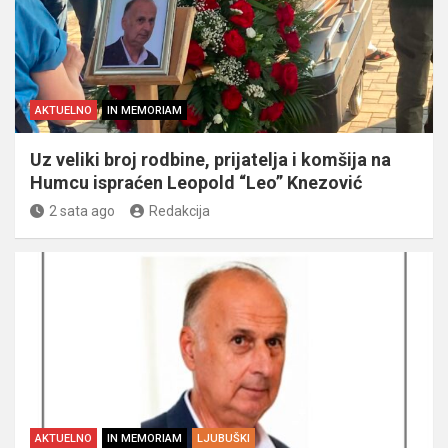
AKTUELNO
IN MEMORIAM
Uz veliki broj rodbine, prijatelja i komšija na
Humcu ispraćen Leopold “Leo” Knezović
2 sata ago
Redakcija
AKTUELNO
IN MEMORIAM
LJUBUŠKI