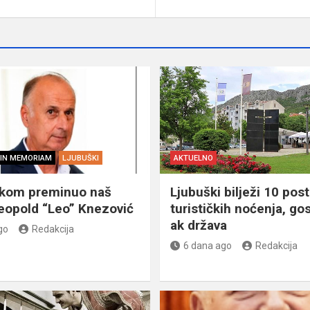
IN MEMORIAM
LJUBUŠKI
AKTUELNO
škom preminuo naš
Ljubuški bilježi 10 post
eopold “Leo” Knezović
turističkih noćenja, gos
ak država
go
Redakcija
6 dana ago
Redakcija