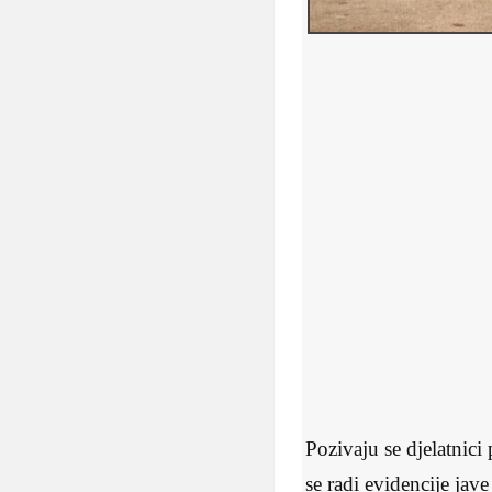
Pozivaju se djelatnici
se radi evidencije jav