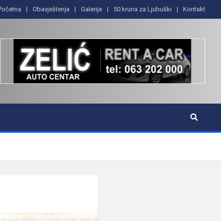
Početna
Obavještenja
Galerije
50 kruna za Ljubuški
Kontakt