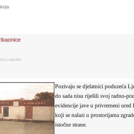
kcija
 tkaonice
DIO LJUBUŠKI
Pozivaju se djelatnici poduzeća L
do sada nisu riješili svoj radno-pra
evidencije jave u privremeni ured
koji se nalazi u prostorijama zgrade
istočne strane.