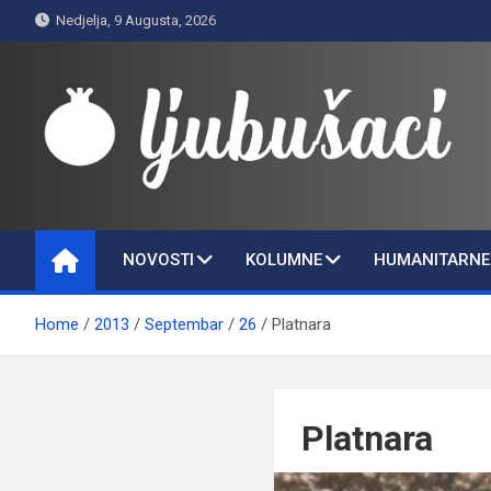
Skip
Nedjelja, 9 Augusta, 2026
to
content
Ljubušaci
Svom voljenom gradu
NOVOSTI
KOLUMNE
HUMANITARNE 
Home
2013
Septembar
26
Platnara
Platnara