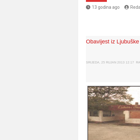
13 godina ago
Reda
Obavijest iz Ljubuške
SRIJEDA, 25 RUJAN 2013 12:17
RA