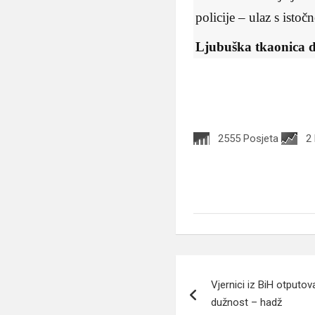
policije – ulaz s istočn
Ljubuška tkaonica d
2555 Posjeta
2
Navigacija
Vjernici iz BiH otputo
članaka
dužnost – hadž