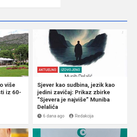
AKTUELNO
IZDVOJENO
o više
Sjever kao sudbina, jezik kao
ti iz 60-
jedini zavičaj: Prikaz zbirke
“Sjevera je najviše” Muniba
Delalića
6 dana ago
Redakcija