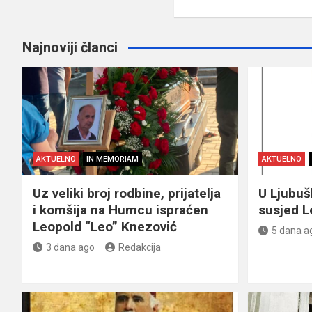
Najnoviji članci
AKTUELNO
IN MEMORIAM
AKTUELNO
Uz veliki broj rodbine, prijatelja
U Ljubu
i komšija na Humcu ispraćen
susjed L
Leopold “Leo” Knezović
5 dana a
3 dana ago
Redakcija