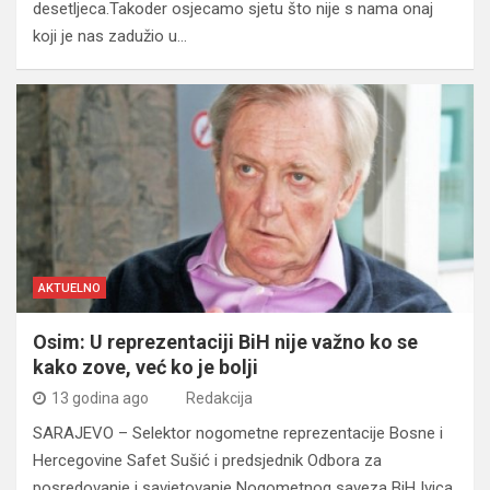
desetljeca.Takoder osjecamo sjetu što nije s nama onaj
koji je nas zadužio u…
AKTUELNO
Osim: U reprezentaciji BiH nije važno ko se
kako zove, već ko je bolji
13 godina ago
Redakcija
SARAJEVO – Selektor nogometne reprezentacije Bosne i
Hercegovine Safet Sušić i predsjednik Odbora za
posredovanje i savjetovanje Nogometnog saveza BiH Ivica