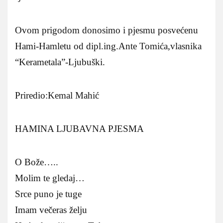
Ovom prigodom donosimo i pjesmu posvećenu
Hami-Hamletu od dipl.ing.Ante Tomića,vlasnika
“Kerametala”-Ljubuški.
Priredio:Kemal Mahić
HAMINA LJUBAVNA PJESMA
O Bože…..
Molim te gledaj…
Srce puno je tuge
Imam večeras želju