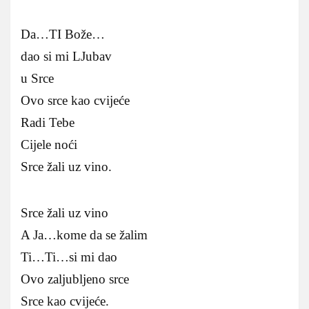
Da…TI Bože…
dao si mi LJubav
u Srce
Ovo srce kao cvijeće
Radi Tebe
Cijele noći
Srce žali uz vino.
Srce žali uz vino
A Ja…kome da se žalim
Ti…Ti…si mi dao
Ovo zaljubljeno srce
Srce kao cvijeće.