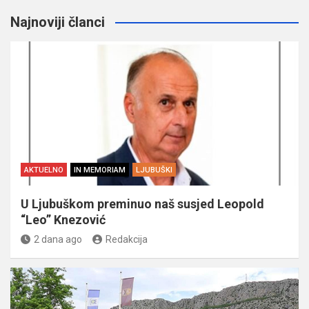
Najnoviji članci
AKTUELNO
IN MEMORIAM
LJUBUŠKI
U Ljubuškom preminuo naš susjed Leopold
“Leo” Knezović
2 dana ago
Redakcija