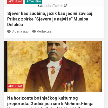
AKTUELNO
IZDVOJENO
Sjever kao sudbina, jezik kao jedini zavičaj:
Prikaz zbirke “Sjevera je najviše” Muniba
Delalića
3 dana ago
Redakcija
AKTUELNO
Na horizontu bošnjačkog kulturnog
preporoda: Godišnjica smrti Mehmed-bega