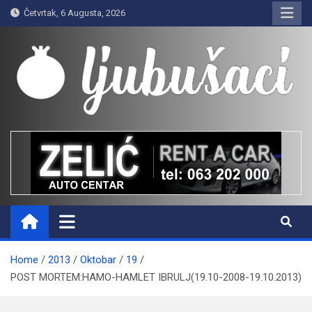
Skip
Četvrtak, 6 Augusta, 2026
to
content
Ljubušaci
Svom voljenom gradu
Home
2013
Oktobar
19
POST MORTEM:HAMO-HAMLET IBRULJ(19.10-2008-19.10.2013)