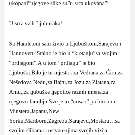
ukopani”njegove slike su”u srca ukovana”!
U srca svih Ljubušaka!
Sa Hamletom sam živio u Ljubuškom,Sarajevu i
Hannoveru!Stalno je bio u “kretanju”sa svojim
“prtljagom”.A u tom “prtljagu” je bio
Ljubuški.Bilo je tu mjesta i za Vedrana,za Ćiru,za
Nešedova Neđu,za Bajtu,za Jozu,za Zlatana,za
Antu,,za ljubuške ljepotice raznih imena,za
njegovu familiju.Sve je to “nosao” pa bio on u
Minsteru,Japanu,New
Yorku,Mariboru,Zagrebu,Sarajevu,Mostaru…sa
svojim slikama i ostvarenjima svojih vizija.