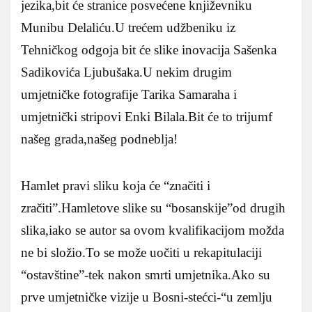
jezika,bit će stranice posvećene književniku
Munibu Delaliću.U trećem udžbeniku iz
Tehničkog odgoja bit će slike inovacija Sašenka
Sadikovića Ljubušaka.U nekim drugim
umjetničke fotografije Tarika Samaraha i
umjetnički stripovi Enki Bilala.Bit će to trijumf
našeg grada,našeg podneblja!
Hamlet pravi sliku koja će “značiti i
zračiti”.Hamletove slike su “bosanskije”od drugih
slika,iako se autor sa ovom kvalifikacijom možda
ne bi složio.To se može uočiti u rekapitulaciji
“ostavštine”-tek nakon smrti umjetnika.Ako su
prve umjetničke vizije u Bosni-stećci-“u zemlju