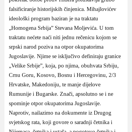
falsificiranje historijskih činjenica. Mihajlovićev
ideološki program baziran je na traktatu
„Homogena Srbija” Stevana Moljevića. U tom
traktatu nećete naći niti jednu rečenicu kojom se
srpski narod poziva na otpor okupatorima
Jugoslavije. Njime se isključivo definiraju granice
„Velike Srbije”, koja, po njima, obuhvata Srbiju,
Crnu Goru, Kosovo, Bosnu i Hercegovinu, 2/3
Hrvatske, Makedoniju, te manje dijelove
Rumunije i Bugarske. Znači, apsolutno se i ne
spominje otpor okupatorima Jugoslavije.
Naprotiv, nailazimo na dokumente iz Drugog
svjetskog rata, koji govore o saradnji četnika i
Nijemaca, četnika i ustaša, a pogotovo četnika i