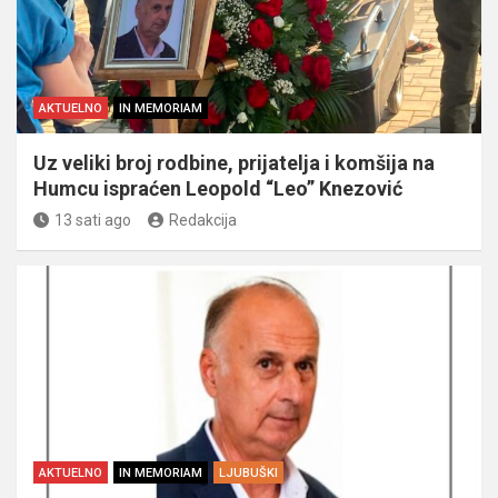
AKTUELNO
IN MEMORIAM
Uz veliki broj rodbine, prijatelja i komšija na
Humcu ispraćen Leopold “Leo” Knezović
13 sati ago
Redakcija
AKTUELNO
IN MEMORIAM
LJUBUŠKI