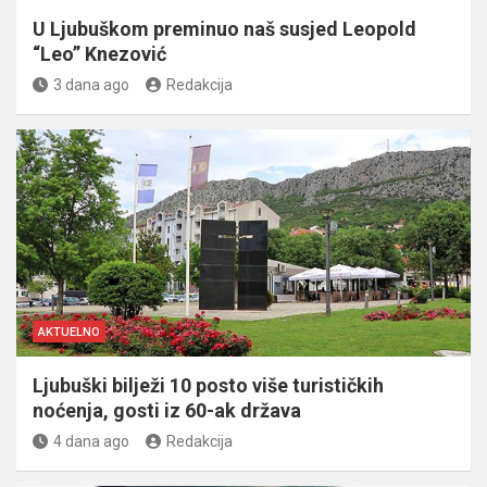
U Ljubuškom preminuo naš susjed Leopold
“Leo” Knezović
3 dana ago
Redakcija
AKTUELNO
Ljubuški bilježi 10 posto više turističkih
noćenja, gosti iz 60-ak država
4 dana ago
Redakcija