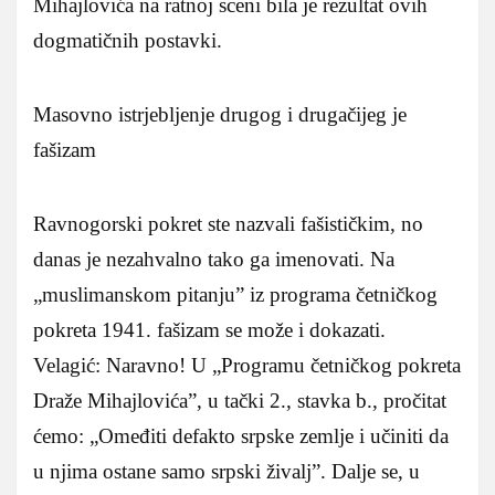
Mihajlovića na ratnoj sceni bila je rezultat ovih
dogmatičnih postavki.
Masovno istrjebljenje drugog i drugačijeg je
fašizam
Ravnogorski pokret ste nazvali fašističkim, no
danas je nezahvalno tako ga imenovati. Na
„muslimanskom pitanju” iz programa četničkog
pokreta 1941. fašizam se može i dokazati.
Velagić: Naravno! U „Programu četničkog pokreta
Draže Mihajlovića”, u tački 2., stavka b., pročitat
ćemo: „Omeđiti defakto srpske zemlje i učiniti da
u njima ostane samo srpski živalj”. Dalje se, u