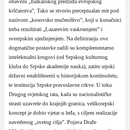
obavezu „balkanskog predziđa evropskog
kršćanstva”. Tako se stvorio perceptualan mit pod
nazivom „kosovsko mučeništvo”, koji u konačnici
treba rezultirati „Lazarevim vaskrsenjem” i
svesrpskim ujedinjenjem. Na definiranju ove
dogmatične postavke radili su komplementarno
intelektualni krugovi (od Srpskog kulturnog
kluba do Srpske akademije nauka), zatim srpski
državni establišmenti u historijskom kontinuitetu,
te institucija Srpske pravoslavne crkve. U toku
Drugog svjetskog rata, kada su nacionalističke
strasti uzavrele do krajnjih granica, velikosrpski
koncept je dobio vjetar u leđa, s ciljem realizacije
navedenog „svetog cilja”. Pojava Draže