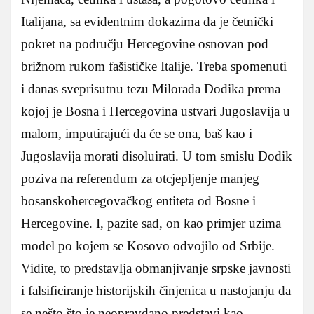
Italijana, sa evidentnim dokazima da je četnički
pokret na području Hercegovine osnovan pod
brižnom rukom fašističke Italije. Treba spomenuti
i danas sveprisutnu tezu Milorada Dodika prema
kojoj je Bosna i Hercegovina ustvari Jugoslavija u
malom, imputirajući da će se ona, baš kao i
Jugoslavija morati disoluirati. U tom smislu Dodik
poziva na referendum za otcjepljenje manjeg
bosanskohercegovačkog entiteta od Bosne i
Hercegovine. I, pazite sad, on kao primjer uzima
model po kojem se Kosovo odvojilo od Srbije.
Vidite, to predstavlja obmanjivanje srpske javnosti
i falsificiranje historijskih činjenica u nastojanju da
se nešto što je neopravdano predstavi kao