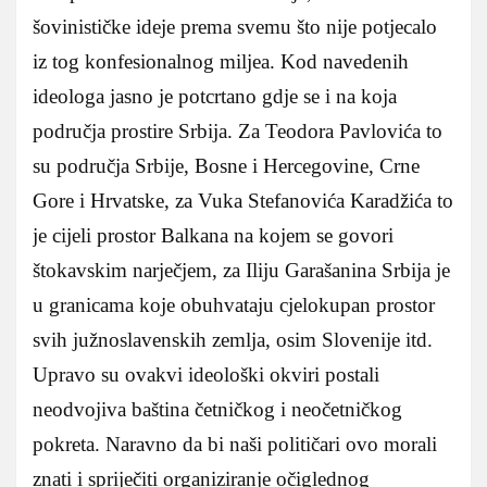
šovinističke ideje prema svemu što nije potjecalo
iz tog konfesionalnog miljea. Kod navedenih
ideologa jasno je potcrtano gdje se i na koja
područja prostire Srbija. Za Teodora Pavlovića to
su područja Srbije, Bosne i Hercegovine, Crne
Gore i Hrvatske, za Vuka Stefanovića Karadžića to
je cijeli prostor Balkana na kojem se govori
štokavskim narječjem, za Iliju Garašanina Srbija je
u granicama koje obuhvataju cjelokupan prostor
svih južnoslavenskih zemlja, osim Slovenije itd.
Upravo su ovakvi ideološki okviri postali
neodvojiva baština četničkog i neočetničkog
pokreta. Naravno da bi naši političari ovo morali
znati i spriječiti organiziranje očiglednog