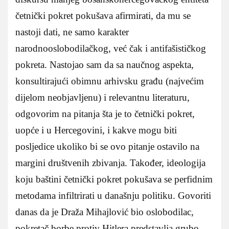
četnički pokret pokušava afirmirati, da mu se
nastoji dati, ne samo karakter
narodnooslobodilačkog, već čak i antifašističkog
pokreta. Nastojao sam da sa naučnog aspekta,
konsultirajući obimnu arhivsku građu (najvećim
dijelom neobjavljenu) i relevantnu literaturu,
odgovorim na pitanja šta je to četnički pokret,
uopće i u Hercegovini, i kakve mogu biti
posljedice ukoliko bi se ovo pitanje ostavilo na
margini društvenih zbivanja. Također, ideologija
koju baštini četnički pokret pokušava se perfidnim
metodama infiltrirati u današnju politiku. Govoriti
danas da je Draža Mihajlović bio oslobodilac,
pokretač borbe protiv Hitlera predstavlja grubo