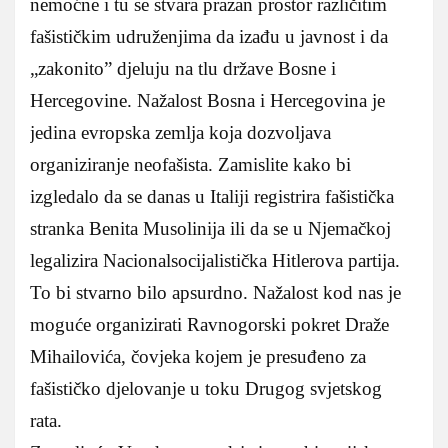
nemoćne i tu se stvara prazan prostor različitim
fašističkim udruženjima da izađu u javnost i da
„zakonito” djeluju na tlu države Bosne i
Hercegovine. Nažalost Bosna i Hercegovina je
jedina evropska zemlja koja dozvoljava
organiziranje neofašista. Zamislite kako bi
izgledalo da se danas u Italiji registrira fašistička
stranka Benita Musolinija ili da se u Njemačkoj
legalizira Nacionalsocijalistička Hitlerova partija.
To bi stvarno bilo apsurdno. Nažalost kod nas je
moguće organizirati Ravnogorski pokret Draže
Mihailovića, čovjeka kojem je presuđeno za
fašističko djelovanje u toku Drugog svjetskog
rata.