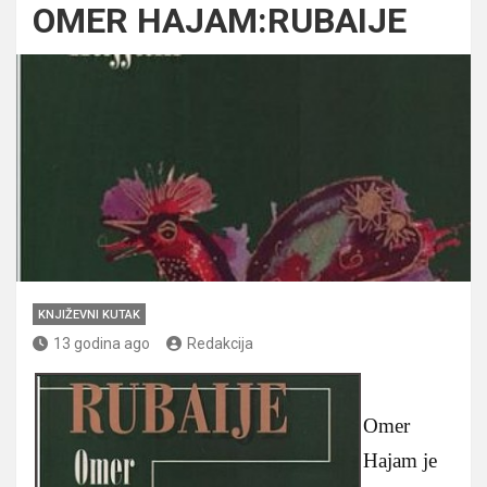
OMER HAJAM:RUBAIJE
KNJIŽEVNI KUTAK
13 godina ago
Redakcija
Omer
Hajam je