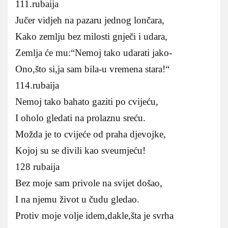
111.rubaija
Jučer vidjeh na pazaru jednog lončara,
Kako zemlju bez milosti gnječi i udara,
Zemlja će mu:“Nemoj tako udarati jako-
Ono,što si,ja sam bila-u vremena stara!“
114.rubaija
Nemoj tako bahato gaziti po cvijeću,
I oholo gledati na prolaznu sreću.
Možda je to cvijeće od praha djevojke,
Kojoj su se divili kao sveumjeću!
128 rubaija
Bez moje sam privole na svijet došao,
I na njemu život u čudu gledao.
Protiv moje volje idem,dakle,šta je svrha