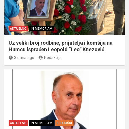
AKTUELNO
IN MEMORIAM
Uz veliki broj rodbine, prijatelja i komšija na
Humcu ispraćen Leopold “Leo” Knezović
3 dana ago
Redakcija
AKTUELNO
IN MEMORIAM
LJUBUŠKI