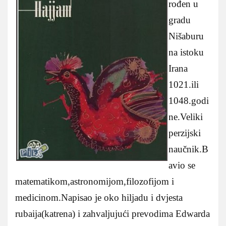
rođen u
gradu
Nišaburu
na istoku
Irana
1021.ili
1048.godi
ne.Veliki
perzijski
naučnik.B
avio se
matematikom,astronomijom,filozofijom i
medicinom.Napisao je oko hiljadu i dvjesta
rubaija(katrena) i zahvaljujući prevodima Edwarda