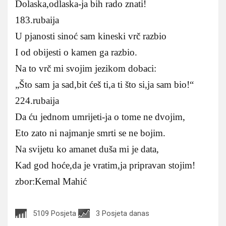
Dolaska,odlaska-ja bih rado znati!
183.rubaija
U pjanosti sinoć sam kineski vrč razbio
I od obijesti o kamen ga razbio.
Na to vrč mi svojim jezikom dobaci:
„Što sam ja sad,bit ćeš ti,a ti što si,ja sam bio!“
224.rubaija
Da ću jednom umrijeti-ja o tome ne dvojim,
Eto zato ni najmanje smrti se ne bojim.
Na svijetu ko amanet duša mi je data,
Kad god hoće,da je vratim,ja pripravan stojim!
zbor:Kemal Mahić
5109 Posjeta
3 Posjeta danas