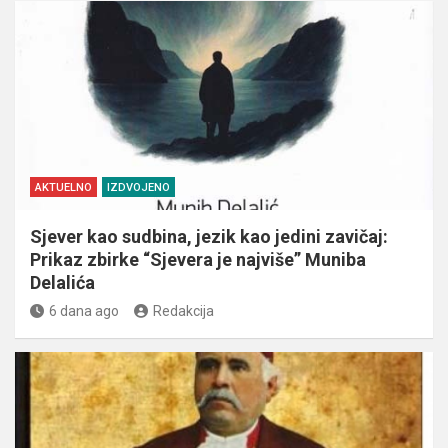
AKTUELNO
IZDVOJENO
Sjever kao sudbina, jezik kao jedini zavičaj:
Prikaz zbirke “Sjevera je najviše” Muniba
Delalića
6 dana ago
Redakcija