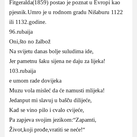
Fitgeralda(1859) postao je poznat u Evropi kao
pjesnik.Umro je u rodnom gradu Nišaburu 1122
ili 1132.godine.
96.rubaija
Oni,što no žalbož
Na svijetu danas bolje suludima ide,
Jer pametnu šaku sijena ne daju za lijeka!
103.rubaija
e umom rade dovijeka
Muzu vola misleć da će namusti mlijeka!
Jedanput mi slavuj u bašču dilijeće,
Kad se vino pilo i cvalo cvijeće,
Pa zapjeva svojim jezikom:“Zapamti,
Život,koji prođe,vratiti se neće!“