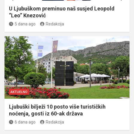
U Ljubuškom preminuo naš susjed Leopold
“Leo” Knezović
5 dana ago
Redakcija
AKTUELNO
Ljubuški bilježi 10 posto više turističkih
noćenja, gosti iz 60-ak država
6 dana ago
Redakcija