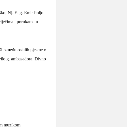
koj Nj. E. g. Emir Poljo.
riječima i porukama u
ši između ostalih pjesme o
vilo g. ambasadora. Divno
lnom muzikom