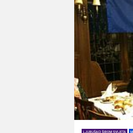
LJUBUŠACI ŠIROM SVIJETA
M