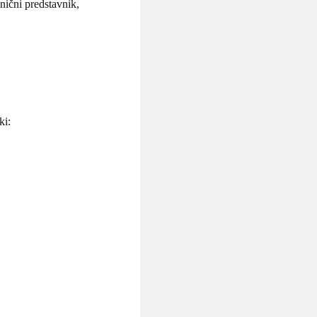
anični predstavnik,
ki: