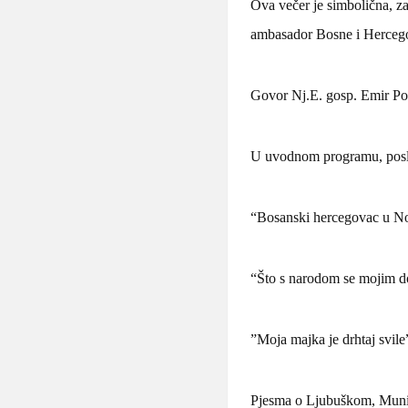
Ova večer je simbolična, za
ambasador Bosne i Hercegov
Govor Nj.E. gosp. Emir Po
U uvodnom programu, poslij
“Bosanski hercegovac u Nor
“Što s narodom se mojim do
”Moja majka je drhtaj svil
Pjesma o Ljubuškom, Munib