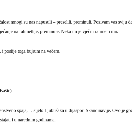
 žalost mnogi su nas napustili – preselili, preminuli. Pozivam vas sviju 
sjećanje na rahmetlije, preminule. Neka im je vječni rahmet i mir.
 i poslije toga bujrum na večeru.
a Bašić)
nstveno spaja, 1. sijelo Ljubušaka u dijaspori Skandinavije.
Ovo je god
stajati i u narednim godinama.