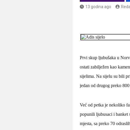
13 godina ago
Reda
Prvi skup ljubušaka u Norv
ostati zabilježen kao kamen
sijelima. Na sijelu su bili
jedan od drugog preko 800
Već od petka je nekoliko fa
popunili ljubusaci i banket 
mjesta, sa preko 70 odraslih