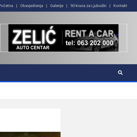
Početna
Obavještenja
Galerije
50 kruna za Ljubuški
Kontakt