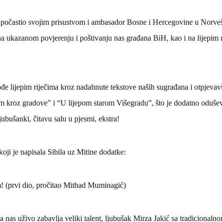
je počastio svojim prisustvom i ambasador Bosne i Hercegovine u Norveš
a ukazanom povjerenju i poštivanju nas građana BiH, kao i na lijepim 
ođe lijepim riječima kroz nadahnute tekstove naših sugrađana i otpjevav
 kroz gradove” i “U lijepom starom Višegradu”, što je dodatno oduše
ljubušanki, čitavu salu u pjesmi, ekstra!
oji je napisala Sibila uz Mitine dodatke:
 (prvi dio, pročitao Mithad Muminagić)
a nas uživo zabavlja veliki talent, ljubušak Mirza Jakić sa tradiciona