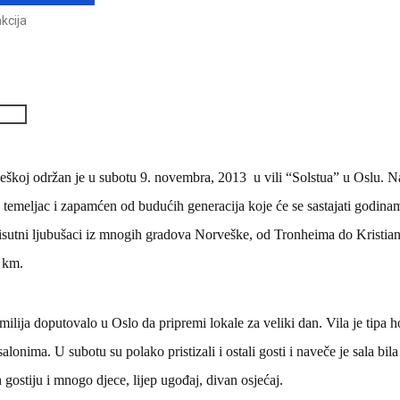
kcija
eškoj održan je u subotu 9. novembra, 2013 u vili “Solstua” u Oslu. 
 temeljac i zapamćen od budućih generacija koje će se sastajati godina
 prisutni ljubušaci iz mnogih gradova Norveške, od Tronheima do Kristian
 km.
milija doputovalo u Oslo da pripremi lokale za veliki dan. Vila je tipa 
salonima. U subotu su polako pristizali i ostali gosti i naveče je sala bi
 gostiju i mnogo djece, lijep ugođaj, divan osjećaj.