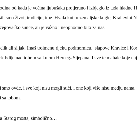
dina od kada je većina ljubušaka protjerano i izbjeglo iz tada hladne 
asili smo život, tradiciju, ime. Hvala kutku zemaljske kugle, Kraljevini 
cegovačko sunce, ali je važno i neophodno bilo za nas.
elik ali si jak. Imaš troimenu rijeku podmornicu, slapove Kravice i Koć
jek bdije nad tobom sa kulom Herceg- Stjepana. I sve te mahale koje na
i smo ovde, i sve koji nisu mogli stići, i one koji više nisu medju nama
ki sa tobom.
nja Starog mosta, simbolično…