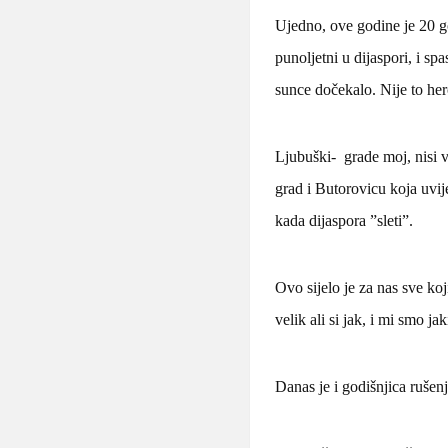
Ujedno, ove godine je 20 go
punoljetni u dijaspori, i sp
sunce dočekalo. Nije to her
Ljubuški- grade moj, nisi v
grad i Butorovicu koja uvi
kada dijaspora ”sleti”.
Ovo sijelo je za nas sve koj
velik ali si jak, i mi smo ja
Danas je i godišnjica ruše