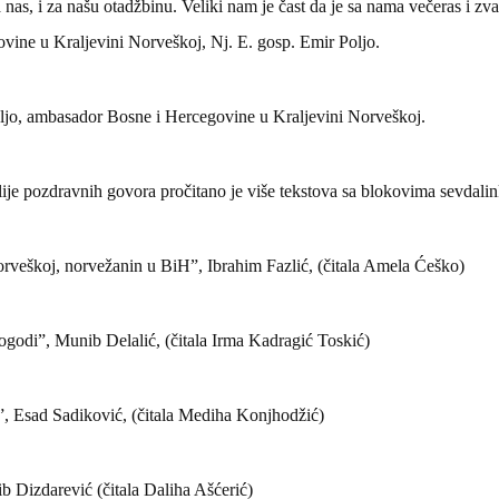
 nas, i za našu otadžbinu. Veliki nam je čast da je sa nama večeras i zv
ine u Kraljevini Norveškoj, Nj. E. gosp. Emir Poljo.
ljo, ambasador Bosne i Hercegovine u Kraljevini Norveškoj.
e pozdravnih govora pročitano je više tekstova sa blokovima sevdalin
veškoj, norvežanin u BiH”, Ibrahim Fazlić, (čitala Amela Ćeško)
godi”, Munib Delalić, (čitala Irma Kadragić Toskić)
e”, Esad Sadiković, (čitala Mediha Konjhodžić)
 Dizdarević (čitala Daliha Ašćerić)