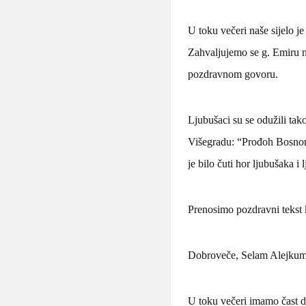
U toku večeri naše sijelo 
Zahvaljujemo se g. Emiru n
pozdravnom govoru.
Ljubušaci su se odužili tak
Višegradu: “Prođoh Bosnom
je bilo čuti hor ljubušaka i 
Prenosimo pozdravni tekst k
Dobroveče, Selam Alejkum!
U toku večeri imamo čast d