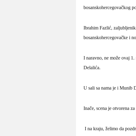
bosanskohercegovačkog po
Ibrahim Fazlić, zaljubljenik
bosanskohercegovačke i no
I naravno, ne može ovaj 1.
Delalića.
U sali sa nama je i Munib D
Inače, scena je otvorena z
I na kraju, želimo da pozdr