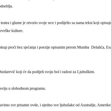
dneblja.
 teatra i glume je otvorio svoje srce i podijelio sa nama tekst koji opis
rveške kulture.
 skup proći bez sjećanja i poezije opisanim perom Muniba Delalića, Es
izdarević koji će da podijeli svoju bol i radost za Ljubuškim.
a sviju u slobodnom programu.
avimo sve prisutne ovde, i ujedno sve ljubušake od Australije, Amerike