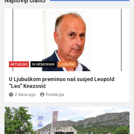
Najnoviji članci
AKTUELNO
IN MEMORIAM
LJUBUŠKI
U Ljubuškom preminuo naš susjed Leopold
“Leo” Knezović
2 dana ago
Redakcija