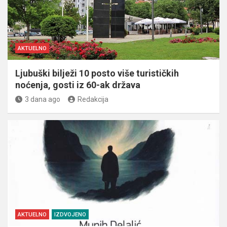
AKTUELNO
Ljubuški bilježi 10 posto više turističkih
noćenja, gosti iz 60-ak država
3 dana ago
Redakcija
AKTUELNO
IZDVOJENO