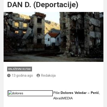
DAN D. (Deportacije)
KNJIŽEVNI KUTAK
13 godina ago
Redakcija
Piše:
Dolores Veledar – Perić
,
AbrašMEDIA