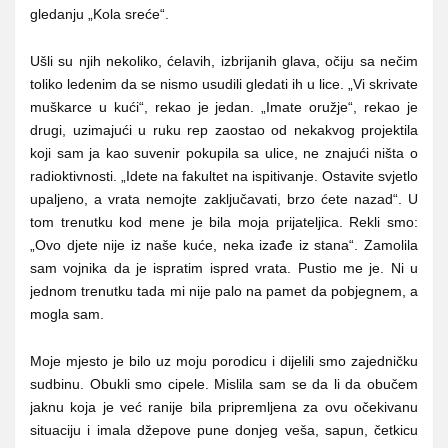
gledanju „Kola sreće“.
Ušli su njih nekoliko, ćelavih, izbrijanih glava, očiju sa nečim
toliko ledenim da se nismo usudili gledati ih u lice. „Vi skrivate
muškarce u kući“, rekao je jedan. „Imate oružje“, rekao je
drugi, uzimajući u ruku rep zaostao od nekakvog projektila
koji sam ja kao suvenir pokupila sa ulice, ne znajući ništa o
radioktivnosti. „Idete na fakultet na ispitivanje. Ostavite svjetlo
upaljeno, a vrata nemojte zaključavati, brzo ćete nazad“. U
tom trenutku kod mene je bila moja prijateljica. Rekli smo:
„Ovo djete nije iz naše kuće, neka izađe iz stana“. Zamolila
sam vojnika da je ispratim ispred vrata. Pustio me je. Ni u
jednom trenutku tada mi nije palo na pamet da pobjegnem, a
mogla sam.
Moje mjesto je bilo uz moju porodicu i dijelili smo zajedničku
sudbinu. Obukli smo cipele. Mislila sam se da li da obučem
jaknu koja je već ranije bila pripremljena za ovu očekivanu
situaciju i imala džepove pune donjeg veša, sapun, četkicu