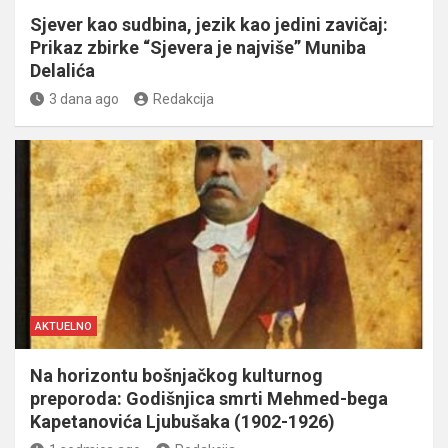
Sjever kao sudbina, jezik kao jedini zavičaj:
Prikaz zbirke “Sjevera je najviše” Muniba
Delalića
3 dana ago
Redakcija
AKTUELNO
Na horizontu bošnjačkog kulturnog
preporoda: Godišnjica smrti Mehmed-bega
Kapetanovića Ljubušaka (1902-1926)