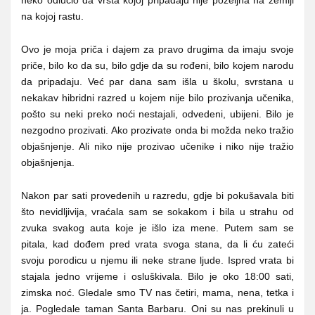
na kojoj rastu.
Ovo je moja priča i dajem za pravo drugima da imaju svoje
priče, bilo ko da su, bilo gdje da su rođeni, bilo kojem narodu
da pripadaju. Već par dana sam išla u školu, svrstana u
nekakav hibridni razred u kojem nije bilo prozivanja učenika,
pošto su neki preko noći nestajali, odvedeni, ubijeni. Bilo je
nezgodno prozivati. Ako prozivate onda bi možda neko tražio
objašnjenje. Ali niko nije prozivao učenike i niko nije tražio
objašnjenja.
Nakon par sati provedenih u razredu, gdje bi pokušavala biti
što nevidljivija, vraćala sam se sokakom i bila u strahu od
zvuka svakog auta koje je išlo iza mene. Putem sam se
pitala, kad dođem pred vrata svoga stana, da li ću zateći
svoju porodicu u njemu ili neke strane ljude. Ispred vrata bi
stajala jedno vrijeme i osluškivala. Bilo je oko 18:00 sati,
zimska noć. Gledale smo TV nas četiri, mama, nena, tetka i
ja. Pogledale taman Santa Barbaru. Oni su nas prekinuli u