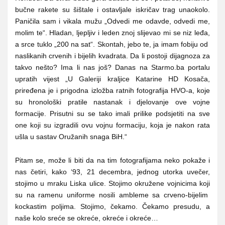
bučne rakete su šištale i ostavljale iskričav trag unaokolo.
Paničila sam i vikala mužu „Odvedi me odavde, odvedi me,
molim te“. Hladan, ljepljiv i leden znoj slijevao mi se niz leđa,
a srce tuklo „200 na sat“. Skontah, jebo te, ja imam fobiju od
naslikanih crvenih i bijelih kvadrata. Da li postoji dijagnoza za
takvo nešto? Ima li nas još? Danas na Starmo.ba portalu
upratih vijest „U Galeriji kraljice Katarine HD Kosača,
priređena je i prigodna izložba ratnih fotografija HVO-a, koje
su hronološki pratile nastanak i djelovanje ove vojne
formacije. Prisutni su se tako imali prilike podsjetiti na sve
one koji su izgradili ovu vojnu formaciju, koja je nakon rata
ušla u sastav Oružanih snaga BiH.“
Pitam se, može li biti da na tim fotografijama neko pokaže i
nas četiri, kako ‘93, 21 decembra, jednog utorka uvečer,
stojimo u mraku Liska ulice. Stojimo okružene vojnicima koji
su na ramenu uniforme nosili ambleme sa crveno-bijelim
kockastim poljima. Stojimo, čekamo. Čekamo presudu, a
naše kolo sreće se okreće, okreće i okreće…