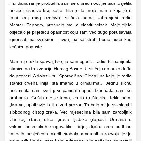
Par dana ranije probudila sam se u sred noći, jer sam osjetila
nečije prisustvo kraj sebe. Bila je to moja mama koja je u
tami kraj mog uzglavlja slušala nama zabranjeni radio
Mostar. Zapravo, probudio me je vlastiti vrisak. Moje tijelo
osjećalo je prijeteću opasnost koju sam već dugo pokušavala
ignorisati na svjesnom nivou, pa se strah budio noću kad
kočnice popuste.
Mama je rekla spavaj, tiše, ja sam ugasila radio, te pomjerila
stanicu na frekvenciju Herceg Bosne. U slučaju da neko dođe
da provjeri. A dolazili su. Sporadično. Gledali na kojoj je radio
stanici crvena linija, šta imamo u ormarima… Jednu sličnu
noć imala sam svoj prvi panični napad. Iznenada sam se
probudila. Gušila me je tama, crnilo i ništavilo. Rekla sam:
„Mama, upali svjetlo ili otvori prozor. Trebalo mi je svjetlosti i
slobodnog čistog zraka. Već mjesecima bila sam zarobljnik
vlastitog stana, ulice, grada, ljudske gluposti. Usisana u
vakum bosanskohercegovačke zbilje, dijelila sam sudbinu
mnogih, sasječenih mladih stabala, ometenih u razvoju, jer je
neko odlučio da vrsta kojoj pripadaju nije poželjna na zemlji