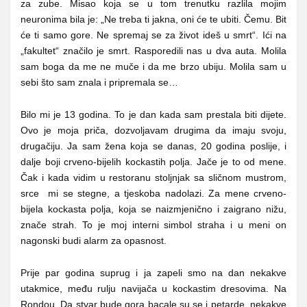
za zube. Misao koja se u tom trenutku razlila mojim
neuronima bila je: „Ne treba ti jakna, oni će te ubiti. Čemu. Bit
će ti samo gore. Ne spremaj se za život ideš u smrt“. Ići na
„fakultet“ značilo je smrt. Rasporedili nas u dva auta. Molila
sam boga da me ne muče i da me brzo ubiju. Molila sam u
sebi što sam znala i pripremala se…
Bilo mi je 13 godina. To je dan kada sam prestala biti dijete.
Ovo je moja priča, dozvoljavam drugima da imaju svoju,
drugačiju. Ja sam žena koja se danas, 20 godina poslije, i
dalje boji crveno-bijelih kockastih polja. Jače je to od mene.
Čak i kada vidim u restoranu stoljnjak sa sličnom mustrom,
srce mi se stegne, a tjeskoba nadolazi. Za mene crveno-
bijela kockasta polja, koja se naizmjenično i zaigrano nižu,
znače strah. To je moj interni simbol straha i u meni on
nagonski budi alarm za opasnost.
Prije par godina suprug i ja zapeli smo na dan nekakve
utakmice, među rulju navijača u kockastim dresovima. Na
Rondou. Da stvar bude gora bacale su se i petarde, nekakve