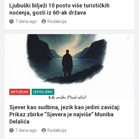
Ljubuški bilježi 10 posto više turističkih
noćenja, gosti iz 60-ak država
7 dana ago
Redakcija
AKTUELNO
IZDVOJENO
Sjever kao sudbina, jezik kao jedini zavičaj:
Prikaz zbirke “Sjevera je najviše” Muniba
Delalića
7 dana ago
Redakcija