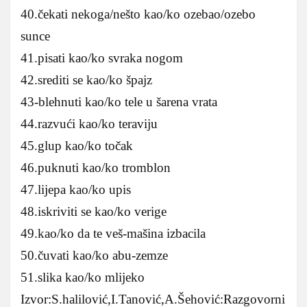
40.čekati nekoga/nešto kao/ko ozebao/ozebo
sunce
41.pisati kao/ko svraka nogom
42.srediti se kao/ko špajz
43-blehnuti kao/ko tele u šarena vrata
44.razvući kao/ko teraviju
45.glup kao/ko točak
46.puknuti kao/ko tromblon
47.lijepa kao/ko upis
48.iskriviti se kao/ko verige
49.kao/ko da te veš-mašina izbacila
50.čuvati kao/ko abu-zemze
51.slika kao/ko mlijeko
Izvor:S.halilović,I.Tanović,A.Šehović:Razgovorni