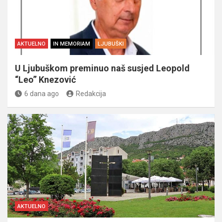
AKTUELNO
IN MEMORIAM
LJUBUŠKI
U Ljubuškom preminuo naš susjed Leopold
“Leo” Knezović
6 dana ago
Redakcija
AKTUELNO