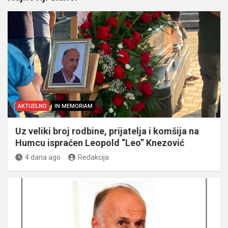
AKTUELNO
IN MEMORIAM
Uz veliki broj rodbine, prijatelja i komšija na
Humcu ispraćen Leopold “Leo” Knezović
4 dana ago
Redakcija