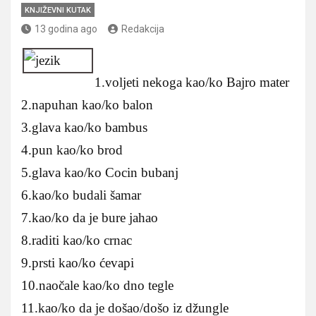
KNJIŽEVNI KUTAK
13 godina ago
Redakcija
1.voljeti nekoga kao/ko Bajro mater
2.napuhan kao/ko balon
3.glava kao/ko bambus
4.pun kao/ko brod
5.glava kao/ko Cocin bubanj
6.kao/ko budali šamar
7.kao/ko da je bure jahao
8.raditi kao/ko crnac
9.prsti kao/ko ćevapi
10.naočale kao/ko dno tegle
11.kao/ko da je došao/došo iz džungle