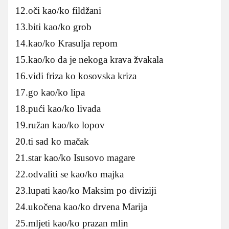
12.oči kao/ko fildžani
13.biti kao/ko grob
14.kao/ko Krasulja repom
15.kao/ko da je nekoga krava žvakala
16.vidi friza ko kosovska kriza
17.go kao/ko lipa
18.pući kao/ko livada
19.ružan kao/ko lopov
20.ti sad ko mačak
21.star kao/ko Isusovo magare
22.odvaliti se kao/ko majka
23.lupati kao/ko Maksim po diviziji
24.ukočena kao/ko drvena Marija
25.mljeti kao/ko prazan mlin