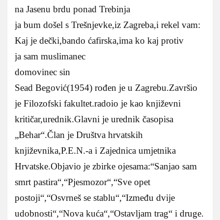
na Jasenu brdu ponad Trebinja
ja bum došel s Trešnjevke,iz Zagreba,i rekel vam:
Kaj je dečki,bando ćafirska,ima ko kaj protiv
ja sam muslimanec
domovinec sin
Sead Begović(1954) rođen je u Zagrebu.Završio
je Filozofski fakultet.radoio je kao književni
kritičar,urednik.Glavni je urednik časopisa
„Behar“.Član je Društva hrvatskih
književnika,P.E.N.-a i Zajednica umjetnika
Hrvatske.Objavio je zbirke ojesama:“Sanjao sam
smrt pastira“,“Pjesmozor“,“Sve opet
postoji“,“Osvrneš se stablu“,“Između dvije
udobnosti“,“Nova kuća“,“Ostavljam trag“ i druge.