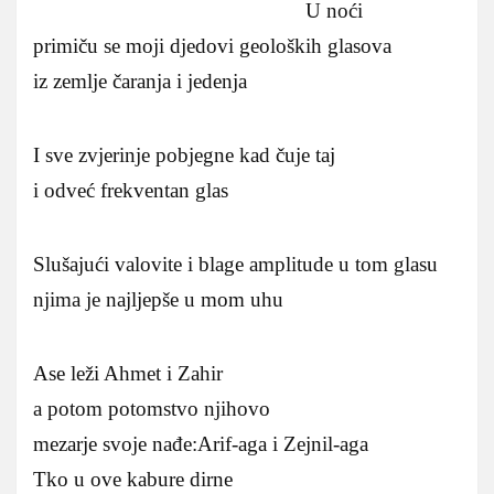
U noći
primiču se moji djedovi geoloških glasova
iz zemlje čaranja i jedenja
I sve zvjerinje pobjegne kad čuje taj
i odveć frekventan glas
Slušajući valovite i blage amplitude u tom glasu
njima je najljepše u mom uhu
Ase leži Ahmet i Zahir
a potom potomstvo njihovo
mezarje svoje nađe:Arif-aga i Zejnil-aga
Tko u ove kabure dirne