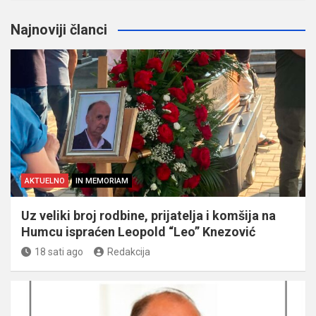
Najnoviji članci
AKTUELNO
IN MEMORIAM
Uz veliki broj rodbine, prijatelja i komšija na
Humcu ispraćen Leopold “Leo” Knezović
18 sati ago
Redakcija