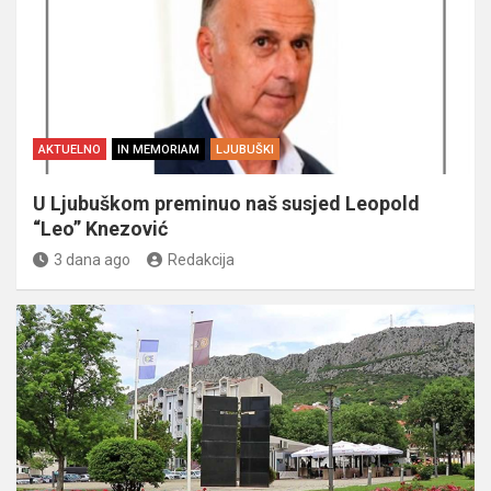
AKTUELNO
IN MEMORIAM
LJUBUŠKI
U Ljubuškom preminuo naš susjed Leopold
“Leo” Knezović
3 dana ago
Redakcija