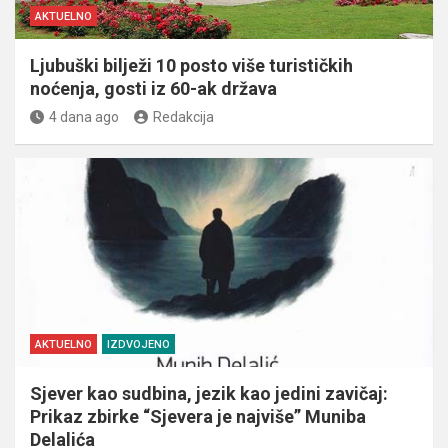
AKTUELNO
Ljubuški bilježi 10 posto više turističkih
noćenja, gosti iz 60-ak država
4 dana ago
Redakcija
AKTUELNO
IZDVOJENO
Sjever kao sudbina, jezik kao jedini zavičaj:
Prikaz zbirke “Sjevera je najviše” Muniba
Delalića