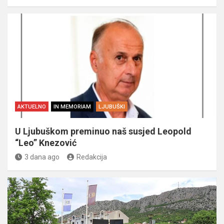
AKTUELNO
IN MEMORIAM
LJUBUŠKI
U Ljubuškom preminuo naš susjed Leopold
“Leo” Knezović
3 dana ago
Redakcija