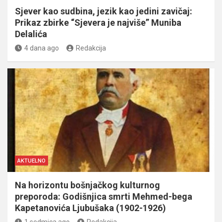
Sjever kao sudbina, jezik kao jedini zavičaj:
Prikaz zbirke “Sjevera je najviše” Muniba
Delalića
4 dana ago
Redakcija
AKTUELNO
Na horizontu bošnjačkog kulturnog
preporoda: Godišnjica smrti Mehmed-bega
Kapetanovića Ljubušaka (1902-1926)
1 sedmica ago
Redakcija