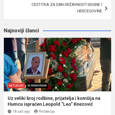
CESTITKA ZA DAN DRŽAVNOSTI BOSNE I
HERCEGOVINE
Najnoviji članci
AKTUELNO
IN MEMORIAM
Uz veliki broj rodbine, prijatelja i komšija na
Humcu ispraćen Leopold “Leo” Knezović
18 sati ago
Redakcija