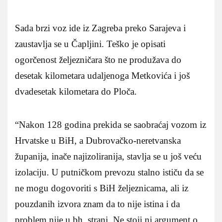
Sada brzi voz ide iz Zagreba preko Sarajeva i
zaustavlja se u Čapljini. Teško je opisati
ogorčenost željezničara što ne produžava do
desetak kilometara udaljenoga Metkovića i još
dvadesetak kilometara do Ploča.
“Nakon 128 godina prekida se saobraćaj vozom iz
Hrvatske u BiH, a Dubrovačko-neretvanska
županija, inače najizoliranija, stavlja se u još veću
izolaciju. U putničkom prevozu stalno ističu da se
ne mogu dogovoriti s BiH željeznicama, ali iz
pouzdanih izvora znam da to nije istina i da
problem nije u bh. strani. Ne stoji ni argument o