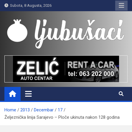
Skip
Subota, 8 Augusta, 2026
to
content
Ljubušaci
Svom voljenom gradu
Home
2013
Decembar
17
Željeznička linija Sarajevo – Ploče ukinuta nakon 128 godina