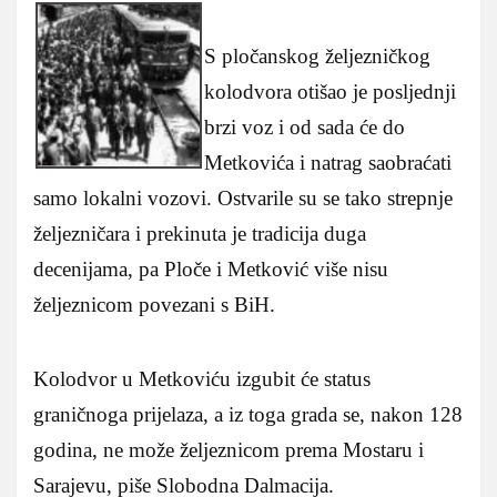
S pločanskog željezničkog
kolodvora otišao je posljednji
brzi voz i od sada će do
Metkovića i natrag saobraćati
samo lokalni vozovi. Ostvarile su se tako strepnje
željezničara i prekinuta je tradicija duga
decenijama, pa Ploče i Metković više nisu
željeznicom povezani s BiH.
Kolodvor u Metkoviću izgubit će status
graničnoga prijelaza, a iz toga grada se, nakon 128
godina, ne može željeznicom prema Mostaru i
Sarajevu, piše Slobodna Dalmacija.