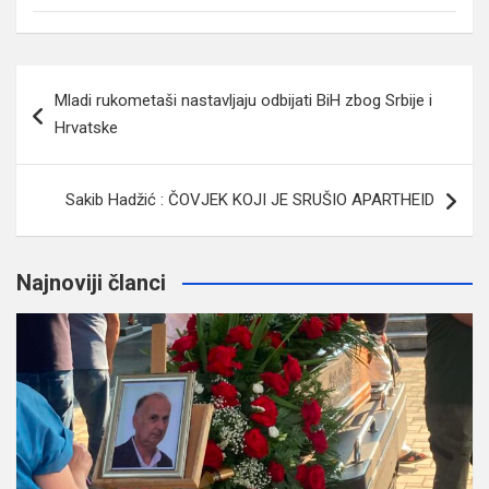
Navigacija
Mladi rukometaši nastavljaju odbijati BiH zbog Srbije i
članaka
Hrvatske
Sakib Hadžić : ČOVJEK KOJI JE SRUŠIO APARTHEID
Najnoviji članci