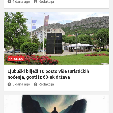
4 dana ago
Redakcija
AKTUELNO
Ljubuški bilježi 10 posto više turističkih
noćenja, gosti iz 60-ak država
5 dana ago
Redakcija