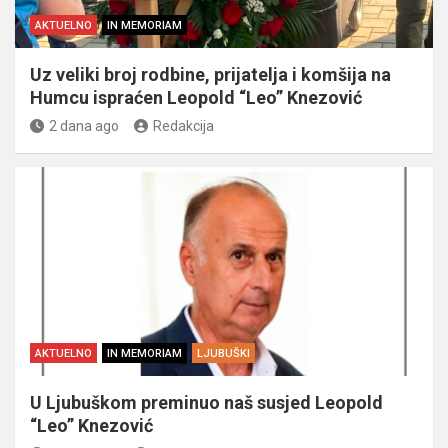
AKTUELNO
IN MEMORIAM
Uz veliki broj rodbine, prijatelja i komšija na
Humcu ispraćen Leopold “Leo” Knezović
2 dana ago
Redakcija
AKTUELNO
IN MEMORIAM
LJUBUŠKI
U Ljubuškom preminuo naš susjed Leopold
“Leo” Knezović