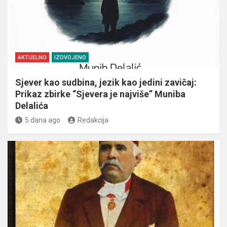
AKTUELNO
IZDVOJENO
Sjever kao sudbina, jezik kao jedini zavičaj:
Prikaz zbirke “Sjevera je najviše” Muniba
Delalića
5 dana ago
Redakcija