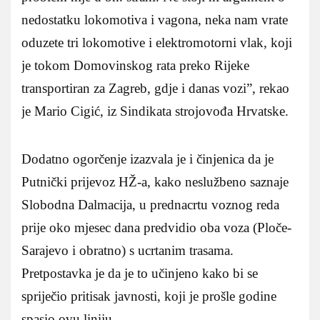
nedostatku lokomotiva i vagona, neka nam vrate
oduzete tri lokomotive i elektromotorni vlak, koji
je tokom Domovinskog rata preko Rijeke
transportiran za Zagreb, gdje i danas vozi”, rekao
je Mario Cigić, iz Sindikata strojovođa Hrvatske.
Dodatno ogorčenje izazvala je i činjenica da je
Putnički prijevoz HŽ-a, kako neslužbeno saznaje
Slobodna Dalmacija, u prednacrtu voznog reda
prije oko mjesec dana predvidio oba voza (Ploče-
Sarajevo i obratno) s ucrtanim trasama.
Pretpostavka je da je to učinjeno kako bi se
spriječio pritisak javnosti, koji je prošle godine
spasio ovu liniju.