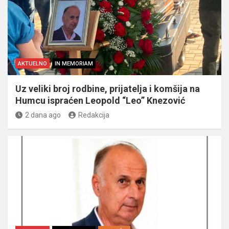
AKTUELNO
IN MEMORIAM
Uz veliki broj rodbine, prijatelja i komšija na
Humcu ispraćen Leopold “Leo” Knezović
2 dana ago
Redakcija