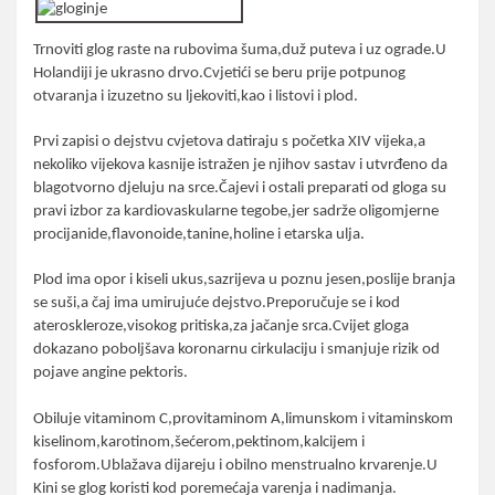
Trnoviti glog raste na rubovima šuma,duž puteva i uz ograde.U
Holandiji je ukrasno drvo.Cvjetići se beru prije potpunog
otvaranja i izuzetno su ljekoviti,kao i listovi i plod.
Prvi zapisi o dejstvu cvjetova datiraju s početka XIV vijeka,a
nekoliko vijekova kasnije istražen je njihov sastav i utvrđeno da
blagotvorno djeluju na srce.Čajevi i ostali preparati od gloga su
pravi izbor za kardiovaskularne tegobe,jer sadrže oligomjerne
procijanide,flavonoide,tanine,holine i etarska ulja.
Plod ima opor i kiseli ukus,sazrijeva u poznu jesen,poslije branja
se suši,a čaj ima umirujuće dejstvo.Preporučuje se i kod
ateroskleroze,visokog pritiska,za jačanje srca.Cvijet gloga
dokazano poboljšava koronarnu cirkulaciju i smanjuje rizik od
pojave angine pektoris.
Obiluje vitaminom C,provitaminom A,limunskom i vitaminskom
kiselinom,karotinom,šećerom,pektinom,kalcijem i
fosforom.Ublažava dijareju i obilno menstrualno krvarenje.U
Kini se glog koristi kod poremećaja varenja i nadimanja.