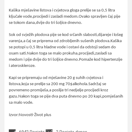
Kašika mješavine listova i cvjetova gloga prelije se sa 0,5 litra
ključale vode,procijedi i zasladi medom.Ovako spravljen čaj pije
se tokom dana,dvije do tri šoljice dnevno.
Sok od svježih plodova pije se kod srčanih slabosti,dijareje i lošeg
varenja,a čaj se priprema od zdrobljenih sušenih plodova.Kašika
se potopi u 0,5 litra hladne vode i ostavi da odstoji sedam do
osam sati.Nakon toga se malo prokuha,procijedi,zasladi sa
medom i pije dvije do tri šoljice dnevno.Pomaže kod hipertenzije
i ateroskleroze.
Kapi se pripremaju od mješavine 20 g suhih cvjetova i
listova,koja se prelije sa 200 mg 70$alkohola.Sadržaj se
povremeno promiješa,a poslije tri nedjelje procijedi kroz
gazu.Nakon toga se pije dva puta dnevno po 20 kapi,pomješanih
sa malo vode.
Izvor:Novosti-Život plus
6942 Posjeta
2 Posjeta danas