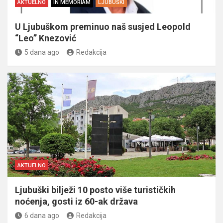
AKTUELNO
IN MEMORIAM
LJUBUŠKI
U Ljubuškom preminuo naš susjed Leopold
“Leo” Knezović
5 dana ago
Redakcija
AKTUELNO
Ljubuški bilježi 10 posto više turističkih
noćenja, gosti iz 60-ak država
6 dana ago
Redakcija