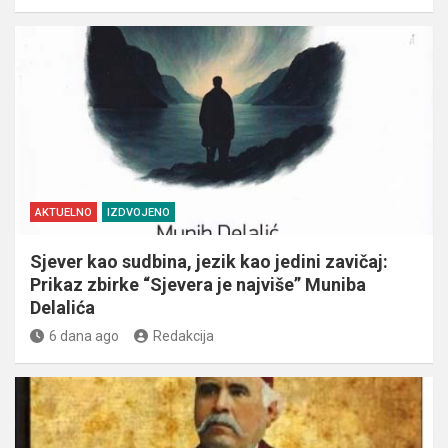
AKTUELNO
IZDVOJENO
Sjever kao sudbina, jezik kao jedini zavičaj:
Prikaz zbirke “Sjevera je najviše” Muniba
Delalića
6 dana ago
Redakcija