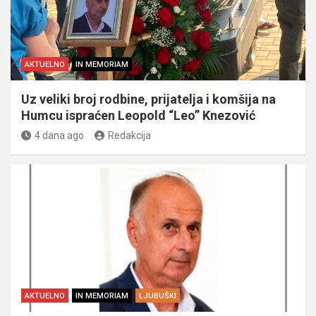
AKTUELNO
IN MEMORIAM
Uz veliki broj rodbine, prijatelja i komšija na
Humcu ispraćen Leopold “Leo” Knezović
4 dana ago
Redakcija
AKTUELNO
IN MEMORIAM
LJUBUŠKI