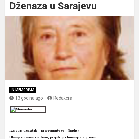
Dženaza u Sarajevu
IN MEMORIAM
13 godina ago
Redakcija
..za ovaj trenutak – pripremajte se – (hadis)
Obavje
š
tavamo rodbinu, prijatelje i komšije da je naša