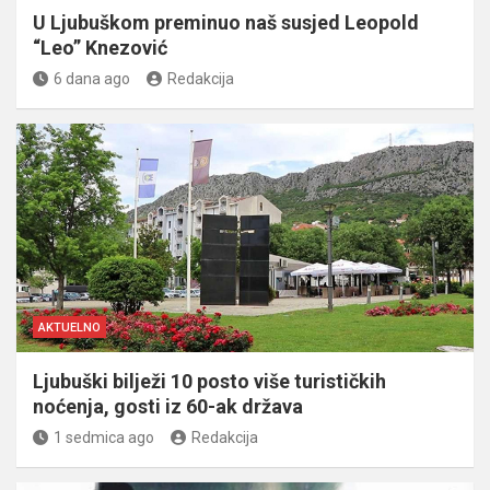
U Ljubuškom preminuo naš susjed Leopold
“Leo” Knezović
6 dana ago
Redakcija
AKTUELNO
Ljubuški bilježi 10 posto više turističkih
noćenja, gosti iz 60-ak država
1 sedmica ago
Redakcija