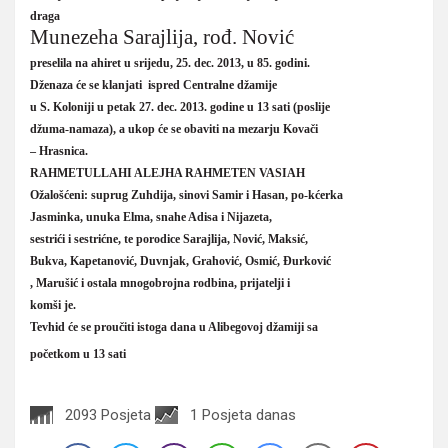
draga
Munezeha Sarajlija, rođ. Nović
preselila na ahiret u srijedu, 25. dec. 2013, u 85. godini.
Dženaza će se klanjati ispred Centralne džamije
u S. Koloniji u petak
27. dec. 2013. godine u 13 sati (poslije
džuma-namaza), a ukop će se obaviti na mezarju Kovači
– Hrasnica.
RAHMETULLAHI ALEJHA RAHMETEN VASIAH
Ožalošćeni: suprug Zuhdija, sinovi Samir i Hasan, po-kćerka
Jasminka, unuka Elma, snahe Adisa i Nijazeta,
sestrići i sestrićne, te porodice Sarajlija, Nović, Maksić,
Bukva, Kapetanović, Duvnjak, Grahović, Osmić, Đurković
, Marušić i ostala mnogobrojna rodbina, prijatelji i
komši je.
Tevhid će se proučiti istoga dana u Alibegovoj džamiji sa
početkom u 13 sati
2093 Posjeta
1 Posjeta danas