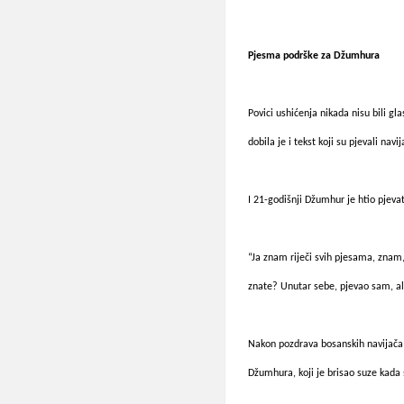
Pjesma podrške za Džumhura
Povici ushićenja nikada nisu bili g
dobila je i tekst koji su pjevali nav
I 21-godišnji Džumhur je htio pjevat
“Ja znam riječi svih pjesama, znam
znate? Unutar sebe, pjevao sam, a
Nakon pozdrava bosanskih navijača 
Džumhura, koji je brisao suze kada 