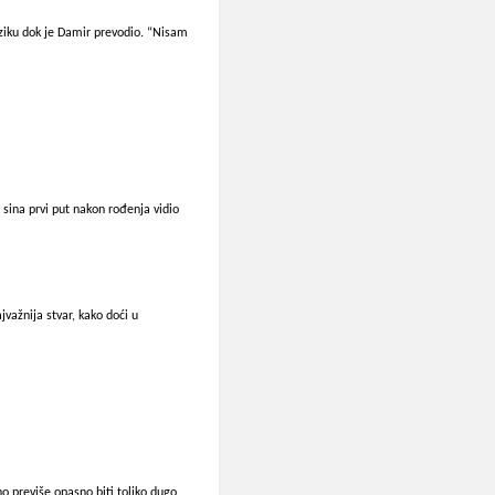
ziku dok je Damir prevodio. “Nisam
sina prvi put nakon rođenja vidio
važnija stvar, kako doći u
no previše opasno biti toliko dugo