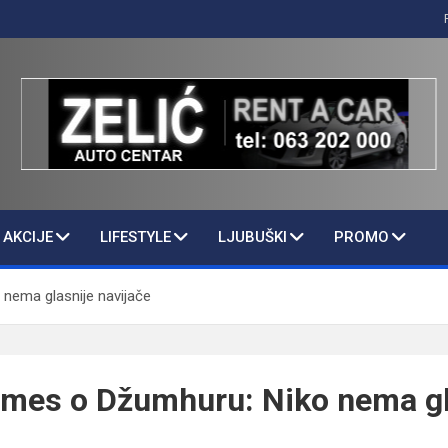
AKCIJE
LIFESTYLE
LJUBUŠKI
PROMO
nema glasnije navijače
imes o Džumhuru: Niko nema gl