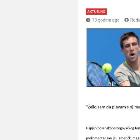
AKTUELNO
13 godina ago
Reda
“Želio sam da pjevam s njim
Uspjeh bosanskohercegovačkog tenis
prokomentarisao je i američki ma