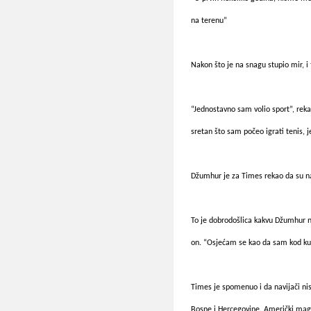
na terenu”
Nakon što je na snagu stupio mir, i
“Jednostavno sam volio sport”, reka
sretan što sam počeo igrati tenis, je
Džumhur je za Times rekao da su nav
To je dobrodošlica kakvu Džumhur ni
on. “Osjećam se kao da sam kod kuće,
Times je spomenuo i da navijači nisu
Bosne i Hercegovine. Američki magaz