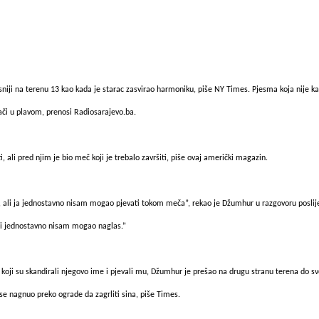
lasniji na terenu 13 kao kada je starac zasvirao harmoniku, piše NY Times. Pjesma koja nije k
ijači u plavom, prenosi Radiosarajevo.ba.
i, ali pred njim je bio meč koji je trebalo završiti, piše ovaj američki magazin.
, ali ja jednostavno nisam mogao pjevati tokom meča”, rekao je Džumhur u razgovoru poslij
li jednostavno nisam mogao naglas.”
koji su skandirali njegovo ime i pjevali mu, Džumhur je prešao na drugu stranu terena do sv
se nagnuo preko ograde da zagrliti sina, piše Times.