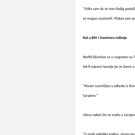
“Vidio sam da se Ivan Dodig povlač
se mogao zaustaviti. Plakao sam pu
Rat u BiH i Damirovo rođenje
Nerfid Džumhur se u razgovoru za T
tek 8 mjeseci kasnije jer je Damir 
“Nisam razmišljao o odlasku iz Bos
Sarajevo.”
Ubrzo nakon što se vratio u Sarajevo
“U prvih nekoliko godina, nismo mogl