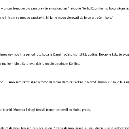
i – u tom trenutku bio sam previše emocionalan,” rekao je Nerfid Džumhur na bosanskom je
no i nisam se mogao zaustaviti. Ni ja ne mogu vjerovati da je on u trećem kolu.”
imes osvrnuo i na period rata kada je Damir rođen, maj 1992. godine. Rekao je kako je svog 
sa majkom bio u Sarajevu, dok je on bio u rodnom Konjicu.
ne – Samo sam razmišljao o tome da vidim Damira”, rekao je Nerfid Džumhur. “To je bila naj
, Nerfid Džumhur i drugi teniski treneri osnovali su klub u gradu.
i imati školu tenisa”, prisjeća se on. “Trenirali smo igrače, ali ne i djecu. Bilo je jednostav