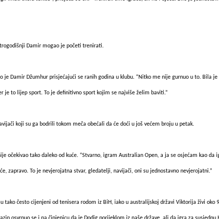
 trogodišnji Damir mogao je početi trenirati.
o je Damir Džumhur prisjećajući se ranih godina u klubu. “Nitko me nije gurnuo u to. Bila je t
r je to lijep sport. To je definitivno sport kojim se najviše želim baviti.”
ijači koji su ga bodrili tokom meča obećali da će doći u još većem broju u petak.
je očekivao tako daleko od kuće. “Stvarno, igram Australian Open, a ja se osjećam kao da ig
 zapravo. To je nevjerojatna stvar, gledatelji, navijači, oni su jednostavno nevjerojatni.”
 tako često cijenjeni od tenisera rodom iz BiH, iako u australijskoj državi Viktorija živi oko
in osvrnuo se i na činjenicu da je Dodig porijeklom iz naše države, ali da igra za susjednu 