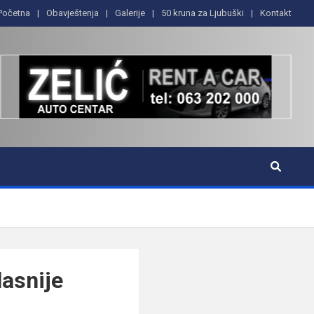
Početna
Obavještenja
Galerije
50 kruna za Ljubuški
Kontakt
asnije