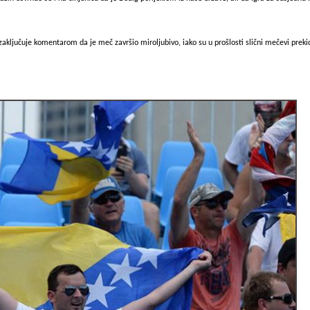
ključuje komentarom da je meč završio miroljubivo, iako su u prošlosti slični mečevi prek