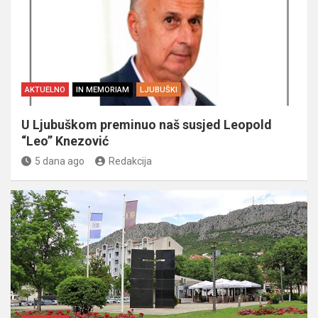
AKTUELNO
IN MEMORIAM
LJUBUŠKI
U Ljubuškom preminuo naš susjed Leopold
“Leo” Knezović
5 dana ago
Redakcija