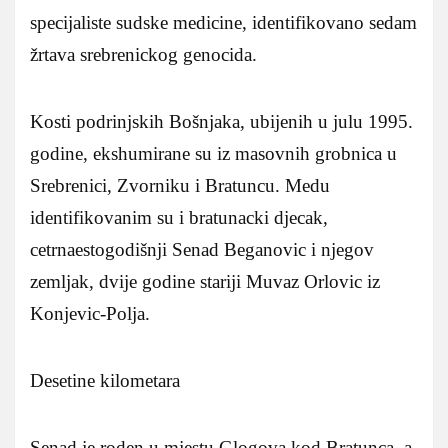
specijaliste sudske medicine, identifikovano sedam
žrtava srebrenickog genocida.
Kosti podrinjskih Bošnjaka, ubijenih u julu 1995.
godine, ekshumirane su iz masovnih grobnica u
Srebrenici, Zvorniku i Bratuncu. Medu
identifikovanim su i bratunacki djecak,
cetrnaestogodišnji Senad Beganovic i njegov
zemljak, dvije godine stariji Muvaz Orlovic iz
Konjevic-Polja.
Desetine kilometara
Senad je roden u mjestu Glogova kod Bratunca, a