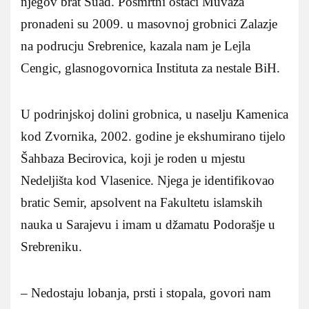
njegov brat Suad. Posmrtni ostaci Muvaza
pronadeni su 2009. u masovnoj grobnici Zalazje
na podrucju Srebrenice, kazala nam je Lejla
Cengic, glasnogovornica Instituta za nestale BiH.
U podrinjskoj dolini grobnica, u naselju Kamenica
kod Zvornika, 2002. godine je ekshumirano tijelo
Šahbaza Becirovica, koji je roden u mjestu
Nedeljišta kod Vlasenice. Njega je identifikovao
bratic Semir, apsolvent na Fakultetu islamskih
nauka u Sarajevu i imam u džamatu Podorašje u
Srebreniku.
– Nedostaju lobanja, prsti i stopala, govori nam