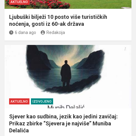
AKTUELNO
Ljubuški bilježi 10 posto više turističkih
noćenja, gosti iz 60-ak država
6 dana ago
Redakcija
AKTUELNO
IZDVOJENO
Sjever kao sudbina, jezik kao jedini zavičaj:
Prikaz zbirke “Sjevera je najviše” Muniba
Delalića