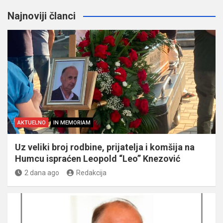
Najnoviji članci
AKTUELNO
IN MEMORIAM
Uz veliki broj rodbine, prijatelja i komšija na
Humcu ispraćen Leopold “Leo” Knezović
2 dana ago
Redakcija