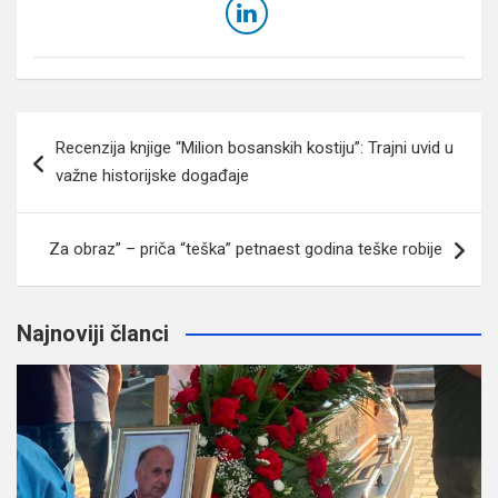
Navigacija
Recenzija knjige “Milion bosanskih kostiju”: Trajni uvid u
članaka
važne historijske događaje
Za obraz” – priča “teška” petnaest godina teške robije
Najnoviji članci