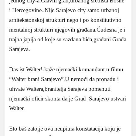
jednog city-a.Glavni grad,urbanog središta Bosne
i Hercegovine..Nije Sarajevo city samo urbanoj
arhitekstonskoj strukturi nego i po konstitutivno
mentalnoj strukturi njegovih građana.Čudesna je i
trajna japija od koje su sazdana bića,građani Grada
Sarajeva.
Das ist Walter!-kaže njemački komandant u filmu
“Walter brani Sarajevo”.U nemoći da pronađu i
uhvate Waltera,branitelja Sarajeva pomenuti
njemački oficir skonta da je Grad Sarajevo ustvari
Walter.
Eto baš zato,je ova neupitna konstatacija koju je