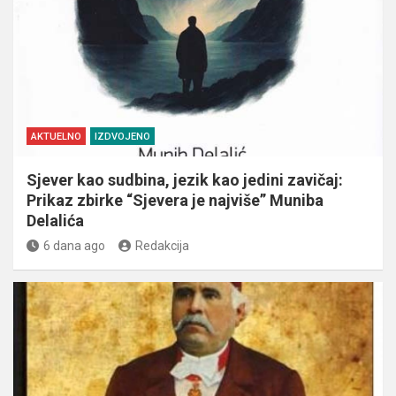
AKTUELNO
IZDVOJENO
Sjever kao sudbina, jezik kao jedini zavičaj:
Prikaz zbirke “Sjevera je najviše” Muniba
Delalića
6 dana ago
Redakcija