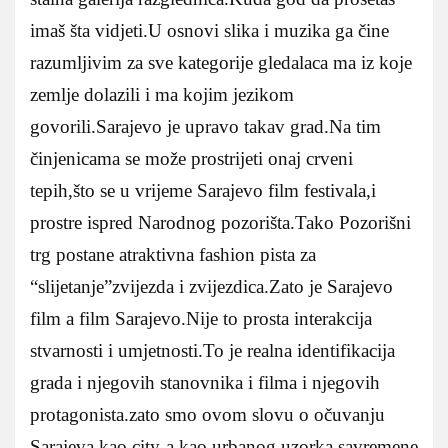
imaš šta vidjeti.U osnovi slika i muzika ga čine
razumljivim za sve kategorije gledalaca ma iz koje
zemlje dolazili i ma kojim jezikom
govorili.Sarajevo je upravo takav grad.Na tim
činjenicama se može prostrijeti onaj crveni
tepih,što se u vrijeme Sarajevo film festivala,i
prostre ispred Narodnog pozorišta.Tako Pozorišni
trg postane atraktivna fashion pista za
“slijetanje”zvijezda i zvijezdica.Zato je Sarajevo
film a film Sarajevo.Nije to prosta interakcija
stvarnosti i umjetnosti.To je realna identifikacija
grada i njegovih stanovnika i filma i njegovih
protagonista.zato smo ovom slovu o očuvanju
Sarajeva kao city-a kao urbanog uzorka savremene