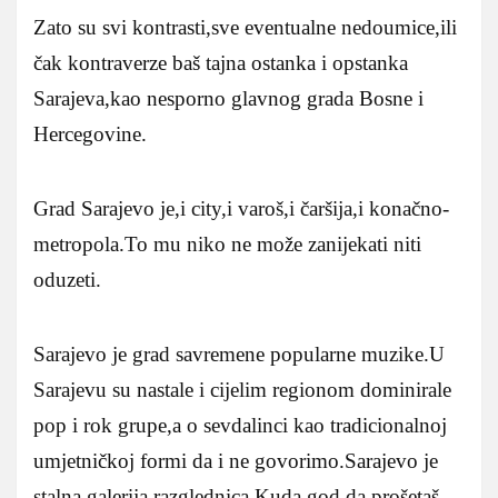
Zato su svi kontrasti,sve eventualne nedoumice,ili
čak kontraverze baš tajna ostanka i opstanka
Sarajeva,kao nesporno glavnog grada Bosne i
Hercegovine.
Grad Sarajevo je,i city,i varoš,i čaršija,i konačno-
metropola.To mu niko ne može zanijekati niti
oduzeti.
Sarajevo je grad savremene popularne muzike.U
Sarajevu su nastale i cijelim regionom dominirale
pop i rok grupe,a o sevdalinci kao tradicionalnoj
umjetničkoj formi da i ne govorimo.Sarajevo je
stalna galerija razglednica.Kuda god da prošetaš