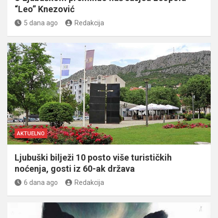
“Leo” Knezović
5 dana ago
Redakcija
AKTUELNO
Ljubuški bilježi 10 posto više turističkih
noćenja, gosti iz 60-ak država
6 dana ago
Redakcija