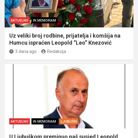
AKTUELNO
IN MEMORIAM
Uz veliki broj rodbine, prijatelja i komšija na
Humcu ispraćen Leopold “Leo” Knezović
3 dana ago
Redakcija
AKTUELNO
IN MEMORIAM
LJUBUŠKI
U Ljubuškom preminuo naš susjed Leopold