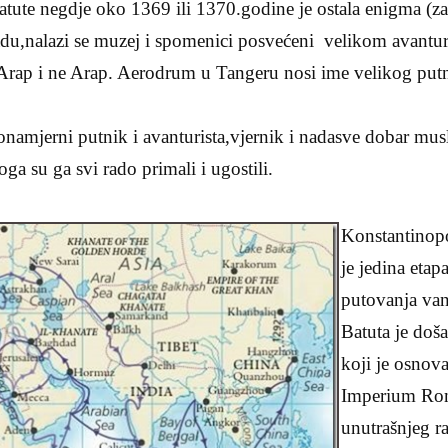
atute negdje oko 1369 ili 1370.godine je ostala enigma (
,nalazi se muzej i spomenici posvećeni velikom avanturis
k Arap i ne Arap. Aerodrum u Tangeru nosi ime velikog pu
onamjerni putnik i avanturista,vjernik i nadasve dobar mu
oga su ga svi rado primali i ugostili.
Konstantinopo
je jedina etap
putovanja van
Batuta je doš
koji je osnov
Imperium Rom
unutrašnjeg r