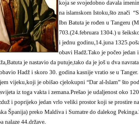
koja se svojedobno davala imeni
na islamskom Istoku,što znači “Su
Ibn Batuta je rođen u Tangeru (M
703.(24.februara 1304.) u šeiksk
i jednu godinu,14.juna 1325.poš
obavi Hadž.Tako je počeo jedan iz
ža,Batuta je nastavio da putuje,tako da je još u dva navrat
avio Hadž i skoro 30. godina kasnije vratio se u Tanger. 
jem vijeku,koji je obišao cjelokupni “Dar al-Islam” što po
vijeta iz toga vakta i zemana.Prešao je udaljenost oko 12
duž i poprijeko jedan vrlo veliki prostor koji se prostire n
ka Španija) preko Maldiva i Sumatre do dalekog Pekinga.
a nalaze 44.države.