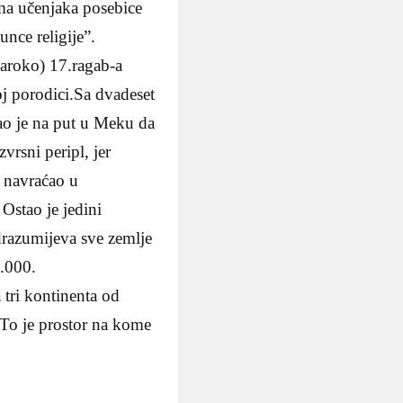
ma učenjaka posebice
nce religije”.
aroko) 17.ragab-a
oj porodici.Sa dvadeset
ao je na put u Meku da
vrsni peripl, jer
a navraćao u
Ostao je jedini
drazumijeva sve zemlje
0.000.
a tri kontinenta od
To je prostor na kome