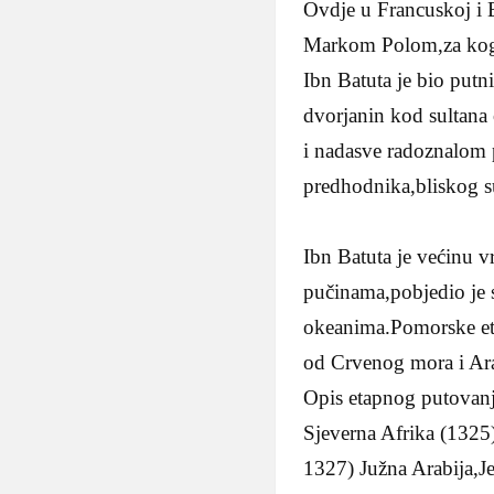
Ovdje u Francuskoj i 
Markom Polom,za koga 
Ibn Batuta je bio putn
dvorjanin kod sultana
i nadasve radoznalom 
predhodnika,bliskog su
Ibn Batuta je većinu 
pučinama,pobjedio je s
okeanima.Pomorske eta
od Crvenog mora i Ara
Opis etapnog putovanj
Sjeverna Afrika (1325)
1327) Južna Arabija,J