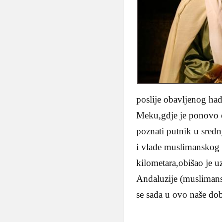
poslije obavljenog had
Meku,gdje je ponovo ob
poznati putnik u sredn
i vlade muslimanskog s
kilometara,obišao je uz
Andaluzije (muslimans
se sada u ovo naše dob