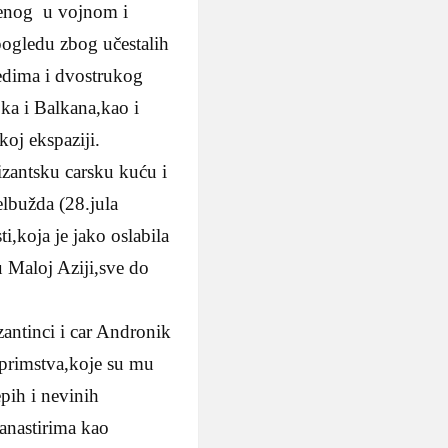
jenog u vojnom i
ogledu zbog učestalih
jedima i dvostrukog
toka i Balkana,kao i
koj ekspaziji.
bizantsku carsku kuću i
lbužda (28.jula
i,koja je jako oslabila
u Maloj Aziji,sve do
antinci i car Andronik
oprimstva,koje su mu
epih i nevinih
anastirima kao