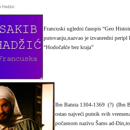
b Hadzic
Francuski ugledni časopis “Geo Histoi
putovanju,nazvao je izvanredni peripl 
“Hodočašće bez kraja”
Ibn Batuta 1304-1369 (?) (Ibn Bat
ostao najveći putnik svih vreme
počasnom nazivu Šams ad-Din,to j