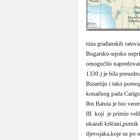
niza građanskih ratova,
Bugarsko-srpsko neprij
omogućilo napredovanj
1330.) je bila presudna
Bizantiju i tako pomog
konačnog pada Carigr
Ibn Batuta je bio veo
III koji je primio vel
ukazali kršćani,putnik
djevojaka,koje su po 