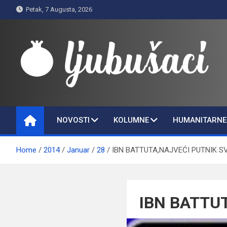
Skip
Petak, 7 Augusta, 2026
to
content
Ljubušaci
Svom voljenom gradu
NOVOSTI
KOLUMNE
HUMANITARNE 
Home
2014
Januar
28
IBN BATTUTA,NAJVEĆI PUTNIK S
IBN BATTU