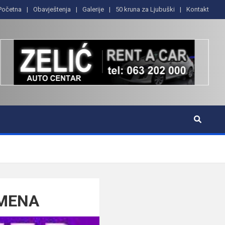
Početna
Obavještenja
Galerije
50 kruna za Ljubuški
Kontakt
EMENA