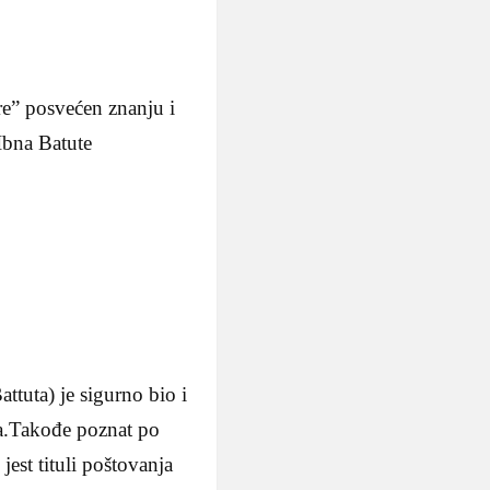
re” posvećen znanju i
Ibna Batute
tuta) je sigurno bio i
na.Takođe poznat po
est tituli poštovanja