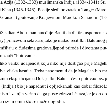
lna Azija (1332-1333) muslimanska Indija (1334-1341) Šri
 Kina (1345-1346). Poslije sledi povratak u Tanger (Mar
 (Granada) ,putovanje Kraljevinom Maroko i Saharom (13
53,sultan Abou Inan naređuje Batuti da diktira uspomene 
yy) prinčevom sekretaru,tako je nastao recit Ibn Batutinog
mišljaju o čudesima gradova,ljepoti prirode i divotama put
to znači “Putovanje”.
oliko veliku udaljenost,koju niko nije dostigao prije Magel
a vijeka kasnije. Treba napomenuti da je Magelan bio mo
znim ekspedicijama.Dok je Ibn Batuta često putovao bez pr
(Indija ) bio je napadnut i opljačkan,ali kao dobar filozof,
 isto i za njih važno da ga puste zdrava i čitava,jer je on 
a i svim onim što se može dogoditi.