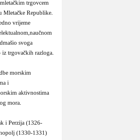
a mletačkim trgovcem
vu Mletačke Republike.
jedno vrijeme
ntelektualnom,naučnom
nadmašio svoga
 iz trgovačkih razloga.
vidbe morskim
ma i
morskim aktivnostima
kog mora.
k i Perzija (1326-
inopolj (1330-1331)