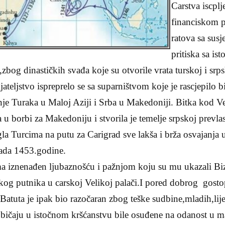
Carstva iscpl
financiskom p
ratova sa sus
pritiska sa is
zbog dinastičkih svađa koje su otvorile vrata turskoj i srps
ateljstvo ispreprelo se sa suparništvom koje je rascjepilo 
e Turaka u Maloj Aziji i Srba u Makedoniji. Bitka kod Ve
 u borbi za Makedoniju i stvorila je temelje srpskoj prevlast
la Turcima na putu za Carigrad sve lakša i brža osvajanja 
ada 1453.godine.
ma iznenađen ljubaznošću i pažnjom koju su mu ukazali Biz
ikog putnika u carskoj Velikoj palači.I pored dobrog gost
 Batuta je ipak bio razočaran zbog teške sudbine,mladih,lij
običaju u istočnom kršćanstvu bile osuđene na odanost u m