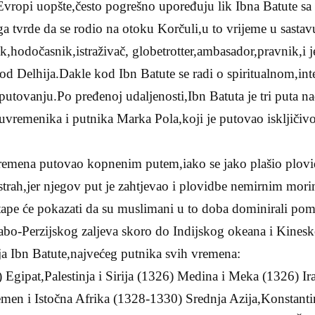
Evropi uopšte,često pogrešno upoređuju lik Ibna Batute s
tvrde da se rodio na otoku Korčuli,u to vrijeme u sasta
ik,hodočasnik,istraživač, globetrotter,ambasador,pravnik,i 
 od Delhija.Dakle kod Ibn Batute se radi o spiritualnom,i
putovanju.Po pređenoj udaljenosti,Ibn Batuta je tri puta 
vremenika i putnika Marka Pola,koji je putovao iskljičivo
vremena putovao kopnenim putem,iako se jako plašio plo
trah,jer njegov put je zahtjevao i plovidbe nemirnim mori
pe će pokazati da su muslimani u to doba dominirali po
bo-Perzijskog zaljeva skoro do Indijskog okeana i Kines
a Ibn Batute,najvećeg putnika svih vremena:
 Egipat,Palestinja i Sirija (1326) Medina i Meka (1326) Ira
emen i Istočna Afrika (1328-1330) Srednja Azija,Konstant