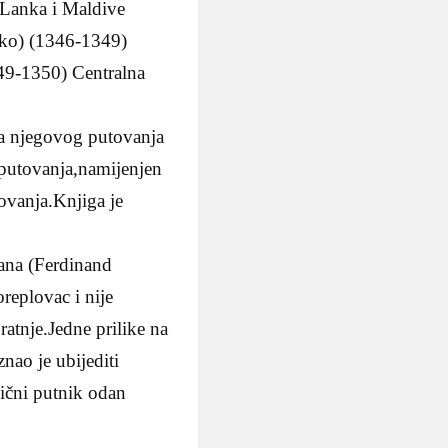
 Lanka i Maldive
oko) (1346-1349)
49-1350) Centralna
sa njegovog putovanja
 putovanja,namijenjen
ovanja.Knjiga je
lana (Ferdinand
replovac i nije
atnje.Jedne prilike na
znao je ubijediti
obični putnik odan