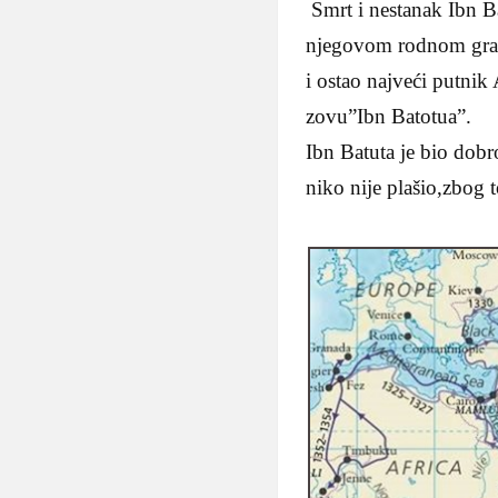
Smrt i nestanak Ibn B
njegovom rodnom gradu
i ostao najveći putni
zovu”Ibn Batotua”.
Ibn Batuta je bio dobr
niko nije plašio,zbog t