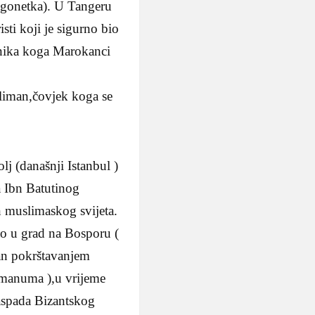
zagonetka). U Tangeru
ti koji je sigurno bio
tnika koga Marokanci
sliman,čovjek koga se
lj (današnji Istanbul )
a Ibn Batutinog
 muslimaskog svijeta.
ao u grad na Bosporu (
an pokrštavanjem
anuma ),u vrijeme
aspada Bizantskog