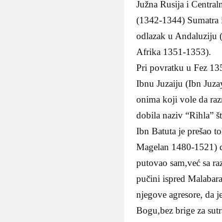
Južna Rusija i Centra
(1342-1344) Sumatra i
odlazak u Andaluziju
Afrika 1351-1353).
Pri povratku u Fez 13
Ibnu Juzaiju (Ibn Juza
onima koji vole da raz
dobila naziv “Rihla” š
Ibn Batuta je prešao t
Magelan 1480-1521) dv
putovao sam,već sa ra
pučini ispred Malabara 
njegove agresore, da je
Bogu,bez brige za sutr