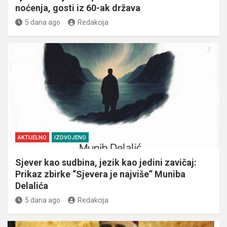
noćenja, gosti iz 60-ak država
5 dana ago
Redakcija
AKTUELNO
IZDVOJENO
Sjever kao sudbina, jezik kao jedini zavičaj:
Prikaz zbirke “Sjevera je najviše” Muniba
Delalića
5 dana ago
Redakcija