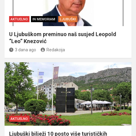
AKTUELNO
IN MEMORIAM
LJUBUŠKI
U Ljubuškom preminuo naš susjed Leopold
“Leo” Knezović
3 dana ago
Redakcija
AKTUELNO
Ljubuški bilježi 10 posto više turističkih