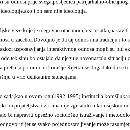
 su odnosi,prije svega,posljedica patrijarhalno-obicajnog 
 ideologije,ako i on sam nije ideologija.
eljske veze koje je njegovao otac mora,bez ostatka,nastaviti 
osa u zacetku.Dovoljno je da taj odnos ima tradiciju i to 
razlozi uspostavljanja interaktivnog odnosa mogli su biti e
rode,tek sinu bo ostajalo da njeguje novonastalu situaciju 
a pretke,a potom i na komšije.Rijetko se dogadalo da se ti
ušnju u vrlo delikatnim situacijama.
do sada,kao u ovom ratu(1992-1995),institucija komšiluka n
iko neprijateljstva i zlocina nije zgusnulo u komšijskim o
ljalo bi napraviti opsežno sociološko istraživanje i metodol
odgovoriti jer se svako pojednostavljivanje može razumjet