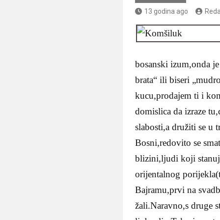
13 godina ago
Reda
bosanski izum,onda je 
brata“ ili biseri „mud
kucu,prodajem ti i komš
domislica da izraze tu,
slabosti,a družiti se u
Bosni,redovito se smat
blizini,ljudi koji sta
orijentalnog porijekla
Bajramu,prvi na svadbi
žali.Naravno,s druge s