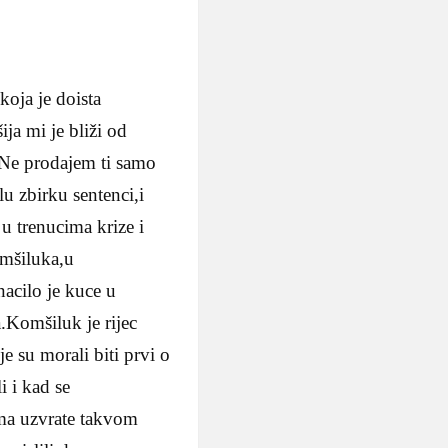
oja je doista
ja mi je bliži od
i“Ne prodajem ti samo
lu zbirku sentenci,i
 u trenucima krize i
mšiluka,u
nacilo je kuce u
a.Komšiluk je rijec
e su morali biti prvi o
i i kad se
dama uzvrate takvom