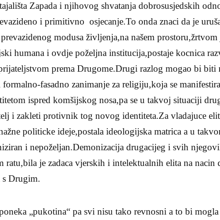
 stajališta Zapada i njihovog shvatanja dobrosusjedskih odn
evazideno i primitivno osjecanje.To onda znaci da je uruš
prevazidenog modusa življenja,na našem prostoru,žrtvom j
ski humana i ovdje poželjna institucija,postaje kocnica razv
eprijateljstvom prema Drugome.Drugi razlog mogao bi biti
 formalno-fasadno zanimanje za religiju,koja se manifestir
etom ispred komšijskog nosa,pa se u takvoj situaciji drugi
elj i zakleti protivnik tog novog identiteta.Za vladajuce eli
snažne politicke ideje,postala ideologijska matrica a u takv
niziran i nepoželjan.Demonizacija drugacijeg i svih njegov
ratu,bila je zadaca vjerskih i intelektualnih elita na nacin
a s Drugim.
 poneka „pukotina“ pa svi nisu tako revnosni a to bi mogla