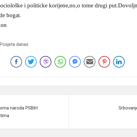
sociološke i politicke korijene,no,o tome drugi put.Dovolj
ude bogat.
kon
 Posjeta danas
Doma naroda PSBiH:
Srbovanj
atima