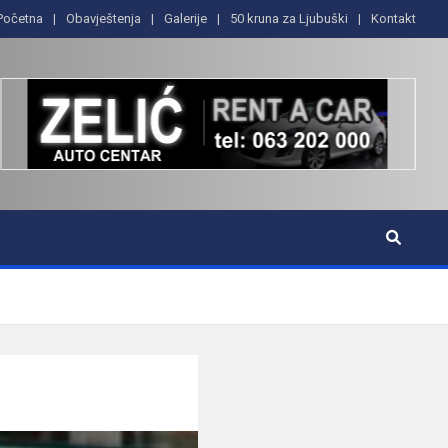
Početna
Obavještenja
Galerije
50 kruna za Ljubuški
Kontakt