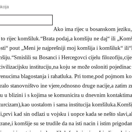
kcija
Ako ima rijec u bosanskom jeziku,k
to rijec komšiluk.“Brata podaj,a komšiju ne daj“ ili „Komši
rosti“ pout „Meni je najprešniji moj komšija i komšiluk“ il
iju.“Smislili su Bosanci i Hercegovci cijelu filozofiju,cije
civilizacijsku instituciju,na koju se može osloniti pojedinac
 trenucima blagostanja i rahatluka.
Pri tome,pod pojmom ko
ralo stanovništvo ine vjere,odnosno druge nacije,a zatim z
nuju u blizini i s kojima se komunicira u dnevnim kontaktim
(turcizam),kao uostalom i sama institucija komšiluka.Komšij
,prvi kad sin odlazi u vojsku i uopce kada se nešto slavi,al
trane,i komšije su se trudile da na isti nacin i istim prigo