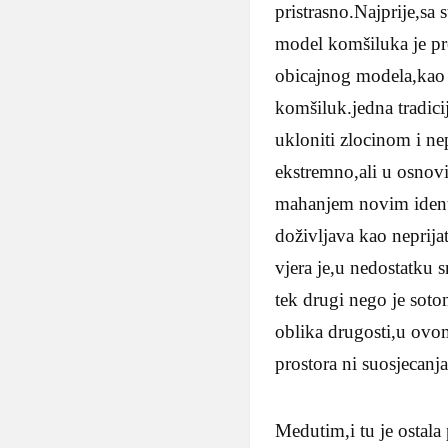
pristrasno.Najprije,sa
model komšiluka je pr
obicajnog modela,kao 
komšiluk.jedna tradicij
ukloniti zlocinom i n
ekstremno,ali u osnovi
mahanjem novim identit
doživljava kao neprijat
vjera je,u nedostatku 
tek drugi nego je soto
oblika drugosti,u ovom 
prostora ni suosjecanj
Medutim,i tu je ostala