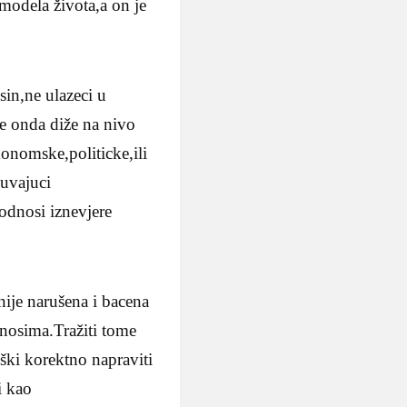
modela života,a on je
sin,ne ulazeci u
se onda diže na nivo
konomske,politicke,ili
cuvajuci
 odnosi iznevjere
ije narušena i bacena
dnosima.Tražiti tome
oški korektno napraviti
i kao