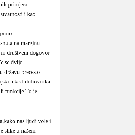
nih primjera
stvarnosti i kao
otpuno
tisnuta na marginu
tivni društveni dogovor
e se dvije
nu državu precesto
gijski,a kod duhovnika
li funkcije.To je
t,kako nas ljudi vole i
je slike u našem