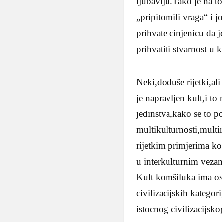
ljubavlju.Tako je na to
„pripitomili vraga“ i 
prihvate cinjenicu da j
prihvatiti stvarnost u ko
Neki,doduše rijetki,al
je napravljen kult,i t
jedinstva,kako se to p
multikulturnosti,multi
rijetkim primjerima ko
u interkulturnim veza
Kult komšiluka ima os
civilizacijskih kategor
istocnog civilizacijsk