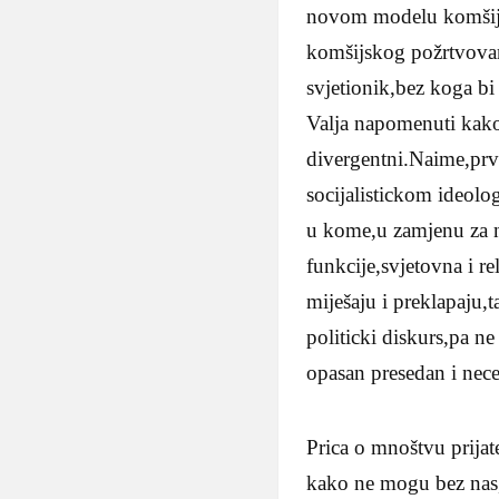
novom modelu komšijsk
komšijskog požrtvovanj
svjetionik,bez koga bi
Valja napomenuti kako 
divergentni.Naime,prva
socijalistickom ideolog
u kome,u zamjenu za n
funkcije,svjetovna i r
miješaju i preklapaju,
politicki diskurs,pa n
opasan presedan i nec
Prica o mnoštvu prijate
kako ne mogu bez nas,