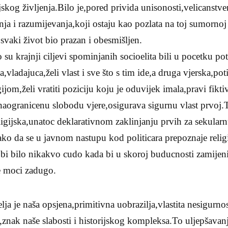
og življenja.Bilo je,pored privida unisonosti,velicanstve
a i razumijevanja,koji ostaju kao pozlata na toj sumornoj 
 svaki život bio prazan i obesmišljen.
su krajnji ciljevi spominjanih socioelita bili u pocetku p
,vladajuca,želi vlast i sve što s tim ide,a druga vjerska,po
ijom,želi vratiti poziciju koju je oduvijek imala,pravi fik
aogranicenu slobodu vjere,osigurava sigurnu vlast prvoj.T
eligijska,unatoc deklarativnom zaklinjanju prvih za sekular
tako da se u javnom nastupu kod politicara prepoznaje reli
e bi bilo nikakvo cudo kada bi u skoroj buducnosti zamijeni
e moci zadugo.
lja je naša opsjena,primitivna uobrazilja,vlastita nesigurnos
znak naše slabosti i historijskog kompleksa.To uljepšavan