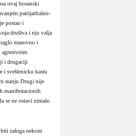
osa ovaj bosanski
avanjem patrijarhalno-
e postao i
oja društva i nju valja
 naglo masovno i
a agresivnim
 i drugaciji
te i sveštenicku kastu
om stanju Drugi nije
ih manifestacionih
 da se ne ostavi nimalo
 biti zaloga nekom