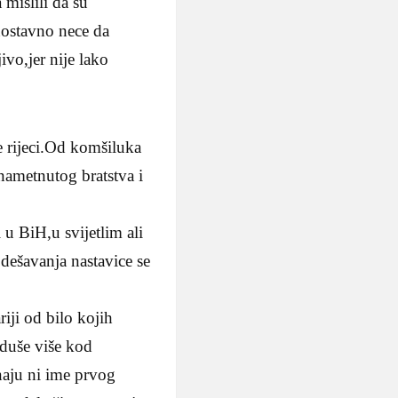
 mislili da su
dnostavno nece da
ivo,jer nije lako
te rijeci.Od komšiluka
 nametnutog bratstva i
 u BiH,u svijetlim ali
 dešavanja nastavice se
iji od bilo kojih
oduše više kod
znaju ni ime prvog