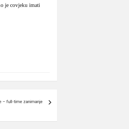
no je covjeku imati
e – full-time zanimanje