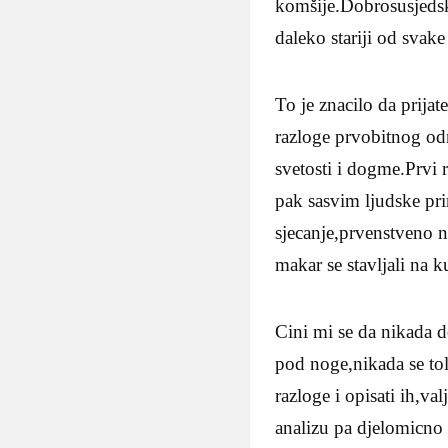
komšije.Dobrosusjedski
daleko stariji od svake
To je znacilo da prijat
razloge prvobitnog odn
svetosti i dogme.Prvi 
pak sasvim ljudske pri
sjecanje,prvenstveno n
makar se stavljali na k
Cini mi se da nikada 
pod noge,nikada se tol
razloge i opisati ih,va
analizu pa djelomicno 