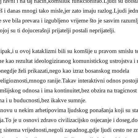
j ravni i na taj nacin,komšiluk funkcionirao.Ljudi su doista
još i danas mnogi tako misle,jer zato imaju razlog.Ljudi je
e sve bila prevara i izgubljeno vrijeme što je sasvim razumlj
joj su ti dojucerašnji prijatelji postali neprijatelji.
i ipak,i u ovoj kataklizmi bili su komšije u pravom smislu 
o ne kao rezultat ideologiziranog komunistickog ustrojstva i
onegdje želi prikazati,nego kao izraz bosanskog modela
religioznosti,mnogo ranije.Takav interaktivni odnos postoji
mšijskog odnosa i ima kontinuitet,bez obzira na tragicnost
ma i u buducnosti,bez ikakve sumnje.
novu u nekim arhetipovima ljudskog ponašanja koji su star
ija.To je u osnovi zdravo civilizacijsko osjecanje i doseg,d
og sistema vrijednosti,negoli zapadnog,gdje ljudi cesto ne 