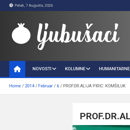
Skip
Petak, 7 Augusta, 2026
to
content
Ljubušaci
Svom voljenom gradu
NOVOSTI
KOLUMNE
HUMANITARNE 
Home
2014
Februar
6
PROF.DR.ALIJA PIRIC: KOMŠILUK
PROF.DR.AL