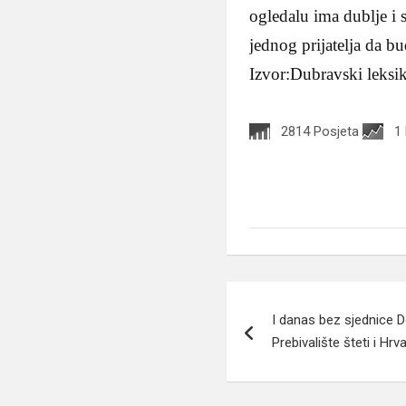
ogledalu ima dublje i 
jednog prijatelja da b
Izvor:Dubravski leksi
2814 Posjeta
1
Navigacija
I danas bez sjednice 
članaka
Prebivalište šteti i Hrv