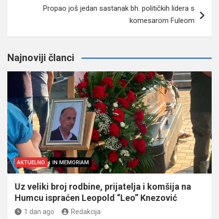
Propao još jedan sastanak bh. političkih lidera s
komesarom Fuleom
Najnoviji članci
AKTUELNO
IN MEMORIAM
Uz veliki broj rodbine, prijatelja i komšija na
Humcu ispraćen Leopold “Leo” Knezović
1 dan ago
Redakcija