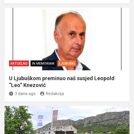
AKTUELNO
IN MEMORIAM
LJUBUŠKI
U Ljubuškom preminuo naš susjed Leopold
“Leo” Knezović
3 dana ago
Redakcija