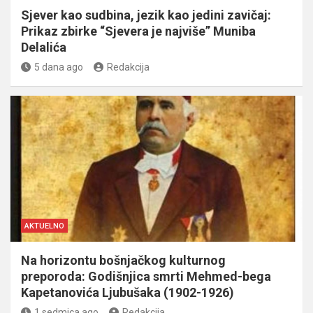
Sjever kao sudbina, jezik kao jedini zavičaj:
Prikaz zbirke “Sjevera je najviše” Muniba
Delalića
5 dana ago
Redakcija
AKTUELNO
Na horizontu bošnjačkog kulturnog
preporoda: Godišnjica smrti Mehmed-bega
Kapetanovića Ljubušaka (1902-1926)
1 sedmica ago
Redakcija