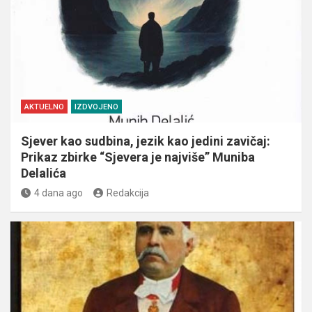
AKTUELNO
IZDVOJENO
Sjever kao sudbina, jezik kao jedini zavičaj:
Prikaz zbirke “Sjevera je najviše” Muniba
Delalića
4 dana ago
Redakcija