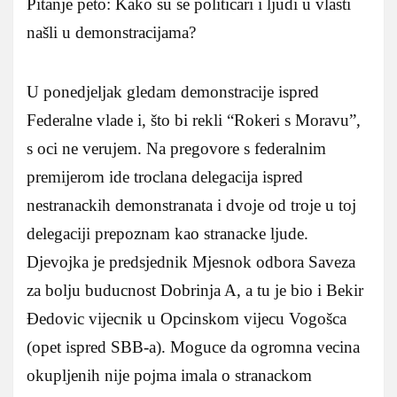
Pitanje peto: Kako su se politicari i ljudi u vlasti
našli u demonstracijama?
U ponedjeljak gledam demonstracije ispred
Federalne vlade i, što bi rekli “Rokeri s Moravu”,
s oci ne verujem. Na pregovore s federalnim
premijerom ide troclana delegacija ispred
nestranackih demonstranata i dvoje od troje u toj
delegaciji prepoznam kao stranacke ljude.
Djevojka je predsjednik Mjesnok odbora Saveza
za bolju buducnost Dobrinja A, a tu je bio i Bekir
Ðedovic vijecnik u Opcinskom vijecu Vogošca
(opet ispred SBB-a). Moguce da ogromna vecina
okupljenih nije pojma imala o stranackom