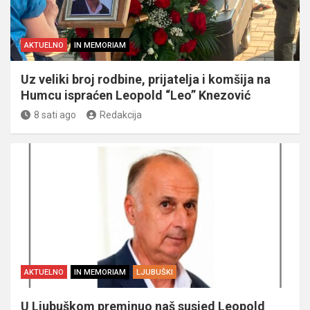
AKTUELNO
IN MEMORIAM
Uz veliki broj rodbine, prijatelja i komšija na
Humcu ispraćen Leopold “Leo” Knezović
8 sati ago
Redakcija
AKTUELNO
IN MEMORIAM
LJUBUŠKI
U Ljubuškom preminuo naš susjed Leopold