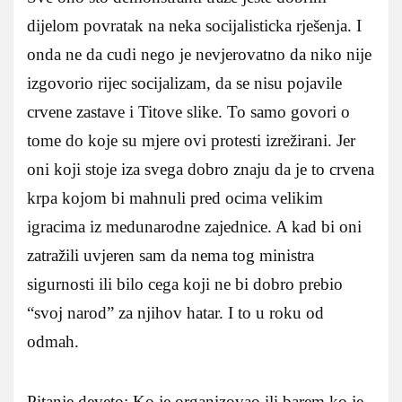
dijelom povratak na neka socijalisticka rješenja. I
onda ne da cudi nego je nevjerovatno da niko nije
izgovorio rijec socijalizam, da se nisu pojavile
crvene zastave i Titove slike. To samo govori o
tome do koje su mjere ovi protesti izrežirani. Jer
oni koji stoje iza svega dobro znaju da je to crvena
krpa kojom bi mahnuli pred ocima velikim
igracima iz medunarodne zajednice. A kad bi oni
zatražili uvjeren sam da nema tog ministra
sigurnosti ili bilo cega koji ne bi dobro prebio
“svoj narod” za njihov hatar. I to u roku od
odmah.
Pitanje deveto: Ko je organizovao ili barem ko je