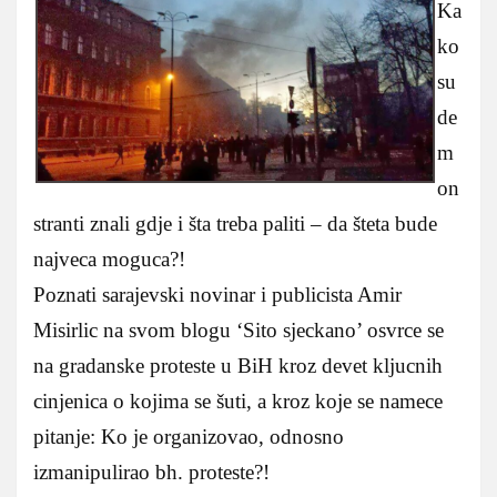
Ka
ko
su
de
m
on
stranti znali gdje i šta treba paliti – da šteta bude
najveca moguca?!
Poznati sarajevski novinar i publicista Amir
Misirlic na svom blogu ‘Sito sjeckano’ osvrce se
na gradanske proteste u BiH kroz devet kljucnih
cinjenica o kojima se šuti, a kroz koje se namece
pitanje: Ko je organizovao, odnosno
izmanipulirao bh. proteste?!