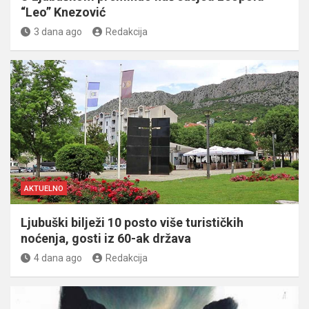
“Leo” Knezović
3 dana ago
Redakcija
AKTUELNO
Ljubuški bilježi 10 posto više turističkih
noćenja, gosti iz 60-ak država
4 dana ago
Redakcija