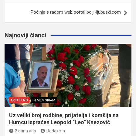
Počinje s radom web portal bolji-ljubuski.com
Najnoviji članci
AKTUELNO
IN MEMORIAM
Uz veliki broj rodbine, prijatelja i komšija na
Humcu ispraćen Leopold “Leo” Knezović
2 dana ago
Redakcija