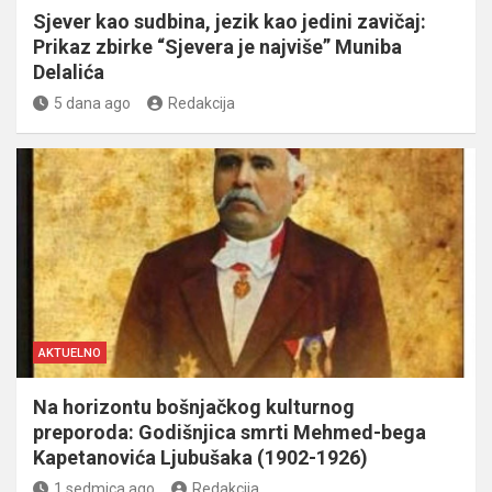
Sjever kao sudbina, jezik kao jedini zavičaj:
Prikaz zbirke “Sjevera je najviše” Muniba
Delalića
5 dana ago
Redakcija
AKTUELNO
Na horizontu bošnjačkog kulturnog
preporoda: Godišnjica smrti Mehmed-bega
Kapetanovića Ljubušaka (1902-1926)
1 sedmica ago
Redakcija