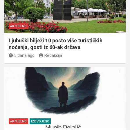
AKTUELNO
Ljubuški bilježi 10 posto više turističkih
noćenja, gosti iz 60-ak država
5 dana ago
Redakcija
AKTUELNO
IZDVOJENO