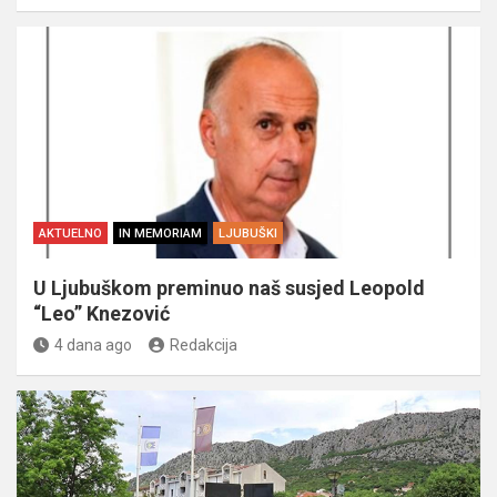
AKTUELNO
IN MEMORIAM
LJUBUŠKI
U Ljubuškom preminuo naš susjed Leopold
“Leo” Knezović
4 dana ago
Redakcija