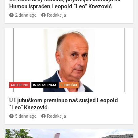
Humcu ispraćen Leopold “Leo” Knezović
2 dana ago
Redakcija
AKTUELNO
IN MEMORIAM
LJUBUŠKI
U Ljubuškom preminuo naš susjed Leopold
“Leo” Knezović
5 dana ago
Redakcija