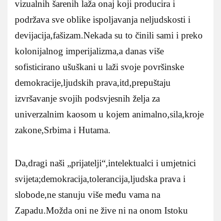
vizualnih šarenih laža onaj koji producira i
podržava sve oblike ispoljavanja neljudskosti i
devijacija,fašizam.Nekada su to činili sami i preko
kolonijalnog imperijalizma,a danas više
sofisticirano ušuškani u laži svoje površinske
demokracije,ljudskih prava,itd,prepuštaju
izvršavanje svojih podsvjesnih želja za
univerzalnim kaosom u kojem animalno,sila,kroje
zakone,Srbima i Hutama.
Da,dragi naši „prijatelji“,intelektualci i umjetnici
svijeta;demokracija,tolerancija,ljudska prava i
slobode,ne stanuju više među vama na
Zapadu.Možda oni ne žive ni na onom Istoku