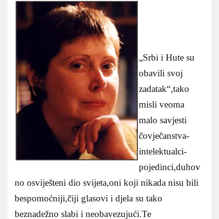
„Srbi i Hute su
obavili svoj
zadatak“,tako
misli veoma
malo savjesti
čovječanstva-
intelektualci-
pojedinci,duhov
no osviješteni dio svijeta,oni koji nikada nisu bili
bespomoćniji,čiji glasovi i djela su tako
beznadežno slabi i neobavezujući.Te