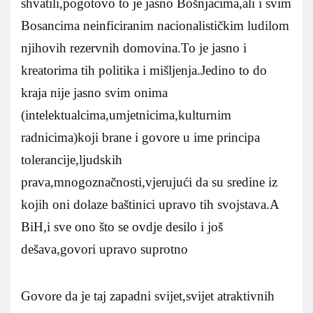
shvatili,pogotovo to je jasno Bošnjacima,ali i svim
Bosancima neinficiranim nacionalističkim ludilom
njihovih rezervnih domovina.To je jasno i
kreatorima tih politika i mišljenja.Jedino to do
kraja nije jasno svim onima
(intelektualcima,umjetnicima,kulturnim
radnicima)koji brane i govore u ime principa
tolerancije,ljudskih
prava,mnogoznačnosti,vjerujući da su sredine iz
kojih oni dolaze baštinici upravo tih svojstava.A
BiH,i sve ono što se ovdje desilo i još
dešava,govori upravo suprotno
Govore da je taj zapadni svijet,svijet atraktivnih