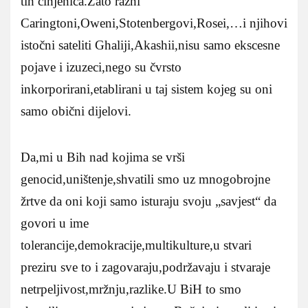
tih činjenica.Zato razni
Caringtoni,Oweni,Stotenbergovi,Rosei,…i njihovi
istočni sateliti Ghaliji,Akashii,nisu samo ekscesne
pojave i izuzeci,nego su čvrsto
inkorporirani,etablirani u taj sistem kojeg su oni
samo obični dijelovi.
Da,mi u Bih nad kojima se vrši
genocid,uništenje,shvatili smo uz mnogobrojne
žrtve da oni koji samo isturaju svoju „savjest“ da
govori u ime
tolerancije,demokracije,multikulture,u stvari
preziru sve to i zagovaraju,podržavaju i stvaraje
netrpeljivost,mržnju,razlike.U BiH to smo