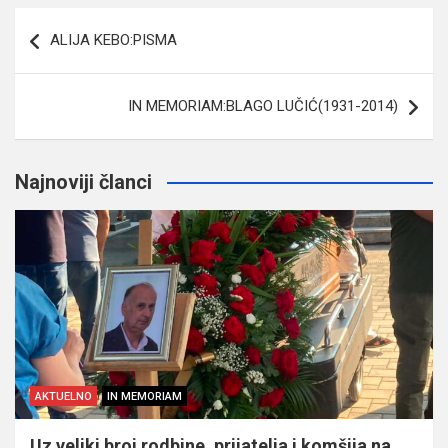
Navigacija
ALIJA KEBO:PISMA
članaka
IN MEMORIAM:BLAGO LUČIĆ(1931-2014)
Najnoviji članci
AKTUELNO
IN MEMORIAM
Uz veliki broj rodbine, prijatelja i komšija na