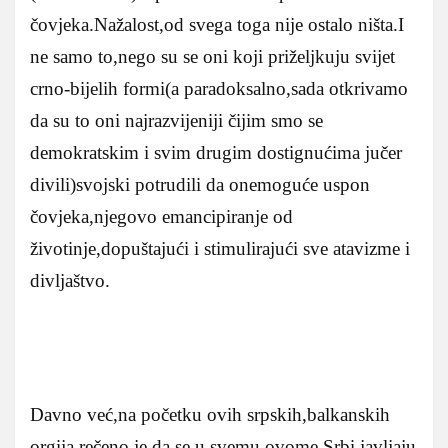
čovjeka.Nažalost,od svega toga nije ostalo ništa.I
ne samo to,nego su se oni koji priželjkuju svijet
crno-bijelih formi(a paradoksalno,sada otkrivamo
da su to oni najrazvijeniji čijim smo se
demokratskim i svim drugim dostignućima jučer
divili)svojski potrudili da onemoguće uspon
čovjeka,njegovo emancipiranje od
životinje,dopuštajući i stimulirajući sve atavizme i
divljaštvo.
Davno već,na početku ovih srpskih,balkanskih
orgija,rečeno je da se u svemu ovome Srbi javljaju