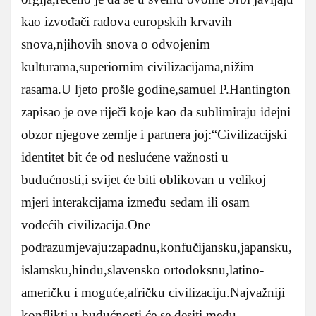
kao izvođači radova europskih krvavih
snova,njihovih snova o odvojenim
kulturama,superiornim civilizacijama,nižim
rasama.U ljeto prošle godine,samuel P.Hantington
zapisao je ove riječi koje kao da sublimiraju idejni
obzor njegove zemlje i partnera joj:“Civilizacijski
identitet bit će od neslućene važnosti u
budućnosti,i svijet će biti oblikovan u velikoj
mjeri interakcijama između sedam ili osam
vodećih civilizacija.One
podrazumjevaju:zapadnu,konfučijansku,japansku,
islamsku,hindu,slavensko ortodoksnu,latino-
američku i moguće,afričku civilizaciju.Najvažniji
konflikti u budućnosti će se desiti među