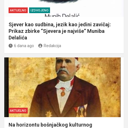
AKTUELNO
IZDVOJENO
Sjever kao sudbina, jezik kao jedini zavičaj:
Prikaz zbirke “Sjevera je najviše” Muniba
Delalića
6 dana ago
Redakcija
AKTUELNO
Na horizontu bošnjačkog kulturnog