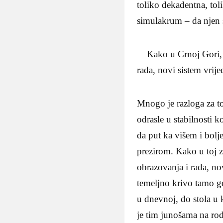
toliko dekadentna, toli
simulakrum – da njen s
Kako u Crnoj Gori, tr
rada, novi sistem vrij
Mnogo je razloga za to
odrasle u stabilnosti k
da put ka višem i bol
prezirom. Kako u toj z
obrazovanja i rada, no
temeljno krivo tamo gd
u dnevnoj, do stola u k
je tim junošama na rod