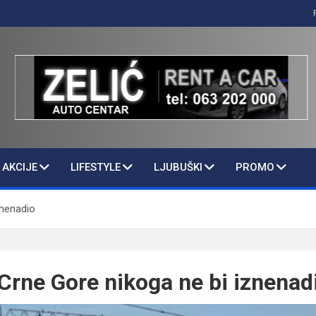
AKCIJE
LIFESTYLE
LJUBUŠKI
PROMO
znenadio
 Crne Gore nikoga ne bi iznenad