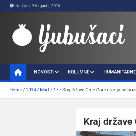
Skip
Nedjelja, 9 Augusta, 2026
to
content
Ljubušaci
Svom voljenom gradu
NOVOSTI
KOLUMNE
HUMANITARNE 
Home
2014
Mart
17
Kraj države Crne Gore nikoga ne bi i
Kraj države