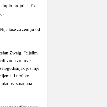
o duplo brojnije. To
oj.
ije loše za zemlju od
tefan Zweig, “cijelim
rili vodstvo prve
setogodišnjak još nije
ijenja, i utoliko
e mladost smatrana