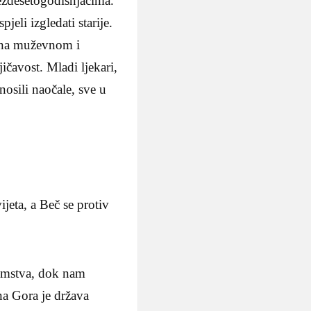
šezdesetogodišnjacima.
jeli izgledati starije.
rana muževnom i
ičavost. Mladi ljekari,
 nosili naočale, sve u
jeta, a Beč se protiv
plemstva, dok nam
rna Gora je država