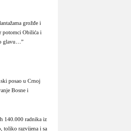
lantažama grožđe i
r potomci Obilića i
 o glavu…”
nski posao u Crnoj
vanje Bosne i
ih 140.000 radnika iz
 toliko razvijena i sa