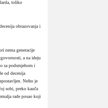
larda, toliko
ecenija obrazovanja i
ori nema generacije
dgovornosti, a na ideju
amo sa podsmjehom i
še od decenija
spostavljen. Nešto je
ćoj sobi, preko kauča
zemalja rade posao koji