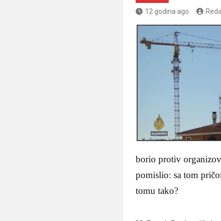
12 godina ago
Reda
borio protiv organizov
pomislio: sa tom pričo
tomu tako?