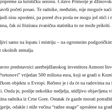
ripreme za turističku sezonu. Čitavo Primorje je džinovsko
avrši početi posao. Te radnike, međutim, nije moguće naći
judi nisu uposleni, pa pored dva posla ne mogu još stići i n
a, čak ni frizirana zvanična statistika to ne može prikriti.
vi samo na lopatu i mistriju – na ogromnim podgoričkim
z okolnih zemalja.
vno predstavnici azerbejdžanskog investitora Azmont Inve
Portonovi” vrijedan 500 miliona eura, koji se gradi u Kumb
tičkom objektu u Evropi. Rečeno je i da će na radovima na i
 Onda je, poslije nekoliko nedjelja, stidljivo objavljena vi
otina radnika iz Crne Gore. Ostatak će gazde morati potražit
jprije, odakle i stiže većina “radne snage” uposlene na grad