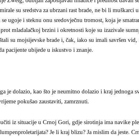
lje Zweig, odbijali zapošljavati mladiće i prednost davali 
rale su sredstva za ubrzani rast brade, ne bi li muškarci usp
da se ugoje i steknu onu sredovječnu tromost, koja je smat
rot mladalačkoj brzini i okretnosti koje su izazivale sumnj
uštali su mojsijevske brade i, čak, iako su imali savršen vid,
 pacijente ubijede u iskustvo i znanje.
 je dolazio, kao što je neumitno dolazio i kraj jednoga svi
 vrijeme pokušao zaustaviti, zamrznuti.
jučiti iz situacije u Crnoj Gori, gdje sirotinja ima navike 
umpenproletarijata? Je li kraj blizu? Ja mislim da jeste. C