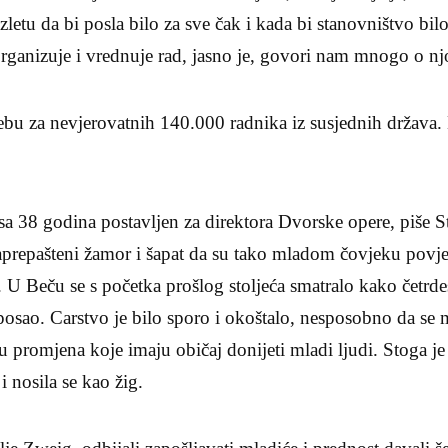
etu da bi posla bilo za sve čak i kada bi stanovništvo bil
rganizuje i vrednuje rad, jasno je, govori nam mnogo o nj
 za nevjerovatnih 140.000 radnika iz susjednih država. N
a 38 godina postavljen za direktora Dvorske opere, piše S
aprepašteni žamor i šapat da su tako mladom čovjeku povje
”. U Beču se s početka prošlog stoljeća smatralo kako četrde
osao. Carstvo je bilo sporo i okoštalo, nesposobno da se m
u promjena koje imaju običaj donijeti mladi ljudi. Stoga j
 nosila se kao žig.