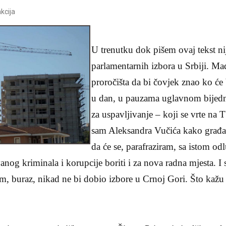
kcija
U trenutku dok pišem ovaj tekst nij
parlamentarnih izbora u Srbiji. Mad
proročišta da bi čovjek znao ko će 
u dan, u pauzama uglavnom bijedn
za uspavljivanje – koji se vrte na
sam Aleksandra Vučića kako građa
da će se, parafraziram, sa istom o
anog kriminala i korupcije boriti i za nova radna mjesta. I
m, buraz, nikad ne bi dobio izbore u Crnoj Gori. Što kažu 