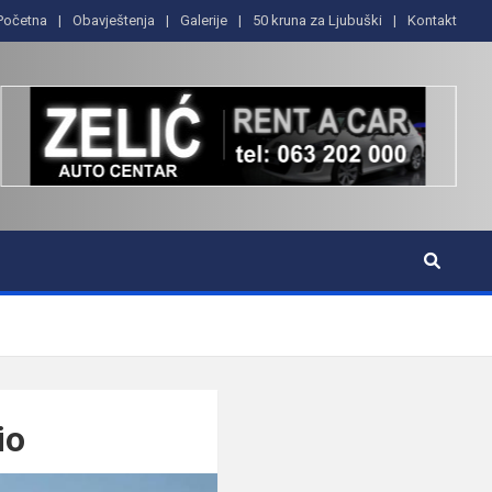
Početna
Obavještenja
Galerije
50 kruna za Ljubuški
Kontakt
io