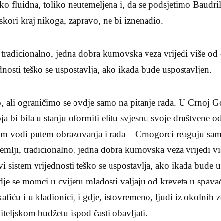
ko fluidna, toliko neutemeljena i, da se podsjetimo Baudril
kori kraj nikoga, zapravo, ne bi iznenadio.
adicionalno, jedna dobra kumovska veza vrijedi više od d
ednosti teško se uspostavlja, ako ikada bude uspostavljen.
, ali ograničimo se ovdje samo na pitanje rada. U Crnoj G
oja bi bila u stanju oformiti elitu svjesnu svoje društvene o
jem vodi putem obrazovanja i rada – Crnogorci reaguju s
emlji, tradicionalno, jedna dobra kumovska veza vrijedi vi
vi sistem vrijednosti teško se uspostavlja, ako ikada bude u
je se momci u cvijetu mladosti valjaju od kreveta u spava
afiću i u kladionici, i gdje, istovremeno, ljudi iz okolnih 
iteljskom budžetu ispod časti obavljati.