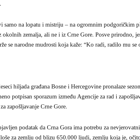
.
vi samo na lopatu i mistriju – na ogromnim podgoričkim p
z okolnih zemalja, ali ne i iz Crne Gore. Posve prirodno, je
že se narodne mudrosti koja kaže: “Ko radi, radilo mu se
seci hiljada građana Bosne i Hercegovine pronalaze sezo
meno potpisan sporazum između Agencije za rad i zapošlja
za zapošljavanje Crne Gore.
objavljen podatak da Crna Gora ima potrebu za nevjerovatn
loše za zemlju od blizu 650.000 ljudi, zemlju koja je, očito,