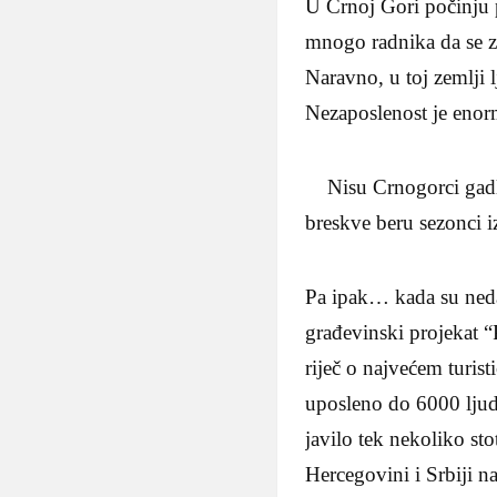
U Crnoj Gori počinju p
mnogo radnika da se z
Naravno, u toj zemlji l
Nezaposlenost je enormn
Nisu Crnogorci gadlji
breskve beru sezonci i
Pa ipak… kada su neda
građevinski projekat “
riječ o najvećem turis
uposleno do 6000 ljudi.
javilo tek nekoliko st
Hercegovini i Srbiji na