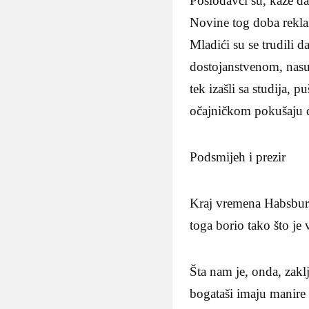
Poslodavci su, kaže da
Novine tog doba reklami
Mladići su se trudili 
dostojanstvenom, nasup
tek izašli sa studija, p
očajničkom pokušaju da
Podsmijeh i prezir
Kraj vremena Habsburga
toga borio tako što je
Šta nam je, onda, zakl
bogataši imaju manire l