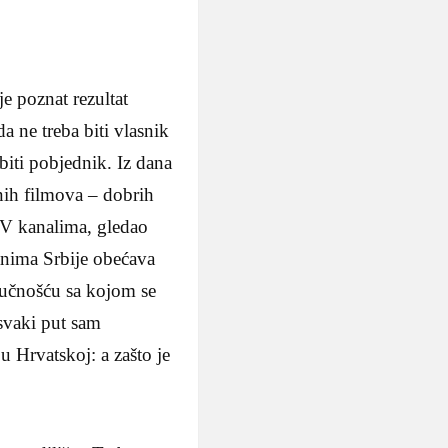
e poznat rezultat
a ne treba biti vlasnik
biti pobjednik. Iz dana
ih filmova – dobrih
 TV kanalima, gledao
nima Srbije obećava
dlučnošću sa kojom se
 svaki put sam
u Hrvatskoj: a zašto je