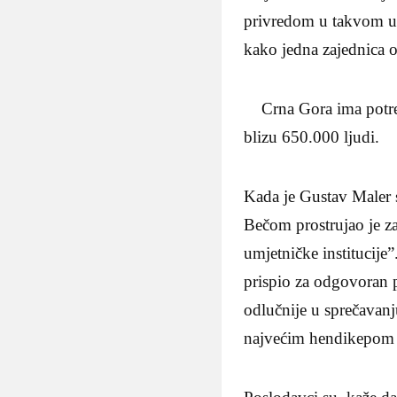
privredom u takvom uzl
kako jedna zajednica o
Crna Gora ima potrebu
blizu 650.000 ljudi.
Kada je Gustav Maler s
Bečom prostrujao je z
umjetničke institucije
prispio za odgovoran p
odlučnije u sprečavanj
najvećim hendikepom i