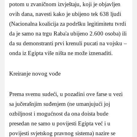
potom u zvaničnom izvještaju, koji je objavljen
ovih dana, navesti kako je ubijeno tek 638 ljudi
(Nacionalna koalicija za podršku legitimitetu tvrdi
da je samo na trgu Raba'a ubijeno 2.600 osoba) ili
da su demonstranti prvi krenuli pucati na vojsku –
onda iz Egipta više ništa ne može iznenaditi.
Kreiranje novog vođe
Prema svemu sudeći, u pozadini ove farse u vezi
sa jučerašnjim suđenjem (ne umanjujući joj
ozbiljnost i mogućnost da ona doista bude
presedan ne samo u povijesti Egipta već i u
povijesti svjetskog pravnog sistema) nazire se