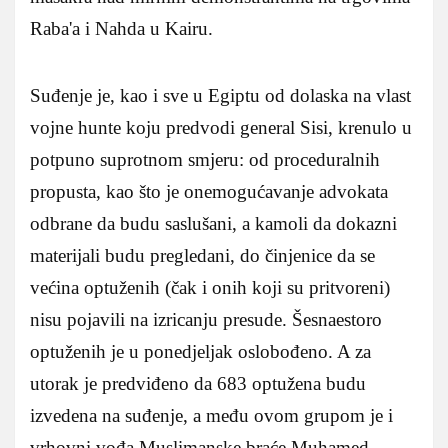
Raba'a i Nahda u Kairu.
Suđenje je, kao i sve u Egiptu od dolaska na vlast
vojne hunte koju predvodi general Sisi, krenulo u
potpuno suprotnom smjeru: od proceduralnih
propusta, kao što je onemogućavanje advokata
odbrane da budu saslušani, a kamoli da dokazni
materijali budu pregledani, do činjenice da se
većina optuženih (čak i onih koji su pritvoreni)
nisu pojavili na izricanju presude. Šesnaestoro
optuženih je u ponedjeljak oslobođeno. A za
utorak je predviđeno da 683 optužena budu
izvedena na suđenje, a među ovom grupom je i
vrhovni vođa Muslimanske braće Muhamed