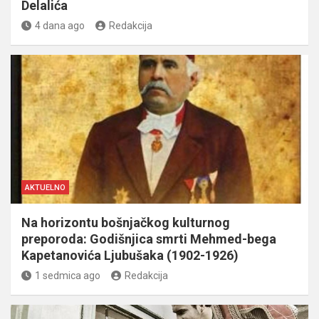
Delalića
4 dana ago
Redakcija
AKTUELNO
Na horizontu bošnjačkog kulturnog
preporoda: Godišnjica smrti Mehmed-bega
Kapetanovića Ljubušaka (1902-1926)
1 sedmica ago
Redakcija