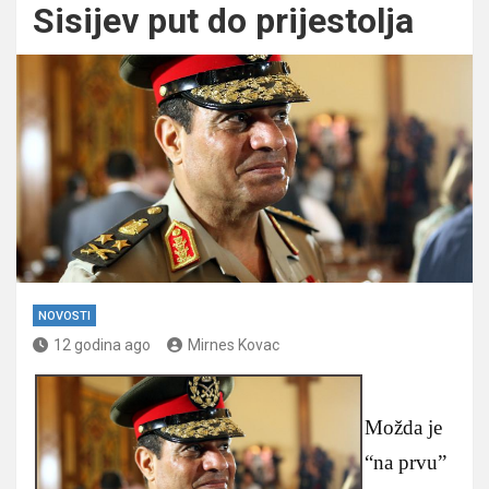
Sisijev put do prijestolja
NOVOSTI
12 godina ago
Mirnes Kovac
Možda je
“na prvu”