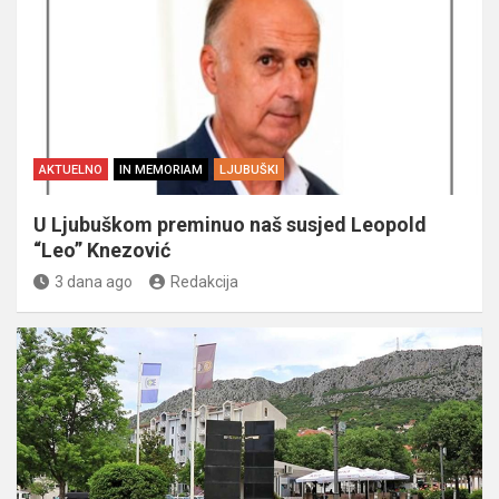
AKTUELNO
IN MEMORIAM
LJUBUŠKI
U Ljubuškom preminuo naš susjed Leopold
“Leo” Knezović
3 dana ago
Redakcija