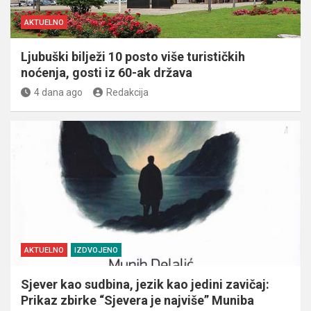
AKTUELNO
Ljubuški bilježi 10 posto više turističkih
noćenja, gosti iz 60-ak država
4 dana ago
Redakcija
AKTUELNO
IZDVOJENO
Sjever kao sudbina, jezik kao jedini zavičaj:
Prikaz zbirke “Sjevera je najviše” Muniba