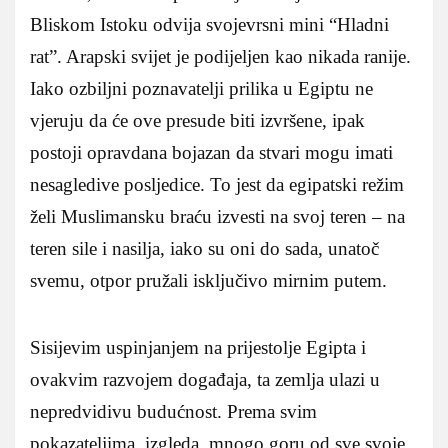
Bliskom Istoku odvija svojevrsni mini “Hladni
rat”. Arapski svijet je podijeljen kao nikada ranije.
Iako ozbiljni poznavatelji prilika u Egiptu ne
vjeruju da će ove presude biti izvršene, ipak
postoji opravdana bojazan da stvari mogu imati
nesagledive posljedice. To jest da egipatski režim
želi Muslimansku braću izvesti na svoj teren – na
teren sile i nasilja, iako su oni do sada, unatoč
svemu, otpor pružali isključivo mirnim putem.
Sisijevim uspinjanjem na prijestolje Egipta i
ovakvim razvojem događaja, ta zemlja ulazi u
nepredvidivu budućnost. Prema svim
pokazateljima, izgleda, mnogo goru od sve svoje