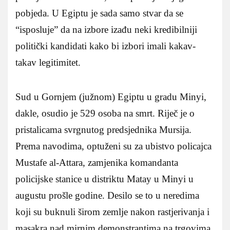
pobjeda. U Egiptu je sada samo stvar da se
“isposluje” da na izbore izađu neki kredibilniji
politički kandidati kako bi izbori imali kakav-
takav legitimitet.
Sud u Gornjem (južnom) Egiptu u gradu Minyi,
dakle, osudio je 529 osoba na smrt. Riječ je o
pristalicama svrgnutog predsjednika Mursija.
Prema navodima, optuženi su za ubistvo policajca
Mustafe al-Attara, zamjenika komandanta
policijske stanice u distriktu Matay u Minyi u
augustu prošle godine. Desilo se to u neredima
koji su buknuli širom zemlje nakon rastjerivanja i
masakra nad mirnim demonstrantima na trgovima