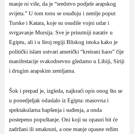
manje ni više, da je “sredstvo podjele arapskog
svijeta.” U tom tonu se osuđuju i zemlje poput
Turske i Katara, koje su osudile vojni udar i
svrgavanje Mursija. Sve je prisutniji narativ u
Egiptu, ali i u široj regiji Bliskog istoka kako je
politički islam ustvari američki “kreirani haos” čije
manifestacije svakodnevno gledamo u Libiji, Siriji
i drugim arapskim zemljama.
Šok i prepad je, izgleda, najkraći opis onog što se
u ponedjeljak odaslalo iz Egipta: masovna i
spektakularna hapšenja i suđenja, a onda
postepeno popuštanje. Oni koji su opasni bit će
zadržani ili smaknuti, a one manje opasne režim