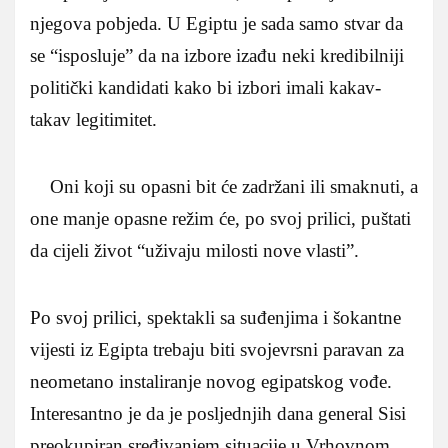
njegova pobjeda. U Egiptu je sada samo stvar da
se “isposluje” da na izbore izađu neki kredibilniji
politički kandidati kako bi izbori imali kakav-
takav legitimitet.
Oni koji su opasni bit će zadržani ili smaknuti, a
one manje opasne režim će, po svoj prilici, puštati
da cijeli život “uživaju milosti nove vlasti”.
Po svoj prilici, spektakli sa suđenjima i šokantne
vijesti iz Egipta trebaju biti svojevrsni paravan za
neometano instaliranje novog egipatskog vođe.
Interesantno je da je posljednjih dana general Sisi
preokupiran sređivanjem situacije u Vrhovnom