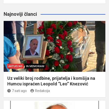
Najnoviji članci
AKTUELNO
IN MEMORIAM
Uz veliki broj rodbine, prijatelja i komšija na
Humcu ispraćen Leopold “Leo” Knezović
7 sati ago
Redakcija