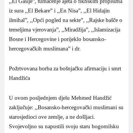
,,El Gašije”, tumačenje ajeta o fikhskim propisima
iz sura ,,El Bekare” i ,,En Nisa”, ,,El Hidajin
ilmihal”, ,,Opći pogled na sekte”, ,,Rajske bašče o
temeljima vjerovanja”, ,,Miradžija”, ,,Islamizacija
Bosne i Hercegovine i porijeklo bosansko-
hercegovačkih muslimana” i dr.
Požrtvovana borba za bošnjačku afirmaciju i smrt
Handžića
U ovom posljednjem djelu Mehmed Handžić
zaključuje: ,,Bosansko-hercegovački muslimani su
starosjedioci ove zemlje, a ne došljaci.
Svojevoljno su napustili svoju staru bogomilsku