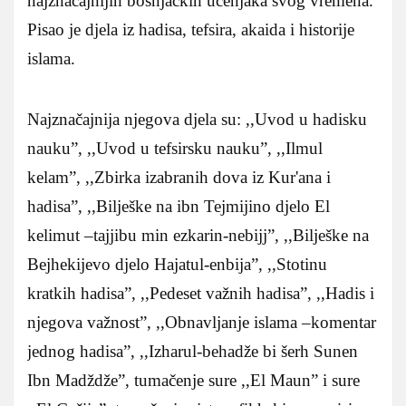
najznačajnijih bošnjačkih učenjaka svog vremena.
Pisao je djela iz hadisa, tefsira, akaida i historije
islama.
Najznačajnija njegova djela su: ,,Uvod u hadisku
nauku”, ,,Uvod u tefsirsku nauku”, ,,Ilmul
kelam”, ,,Zbirka izabranih dova iz Kur'ana i
hadisa”, ,,Bilješke na ibn Tejmijino djelo El
kelimut –tajjibu min ezkarin-nebijj”, ,,Bilješke na
Bejhekijevo djelo Hajatul-enbija”, ,,Stotinu
kratkih hadisa”, ,,Pedeset važnih hadisa”, ,,Hadis i
njegova važnost”, ,,Obnavljanje islama –komentar
jednog hadisa”, ,,Izharul-behadže bi šerh Sunen
Ibn Madždže”, tumačenje sure ,,El Maun” i sure