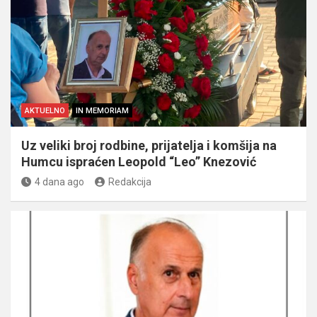
AKTUELNO
IN MEMORIAM
Uz veliki broj rodbine, prijatelja i komšija na
Humcu ispraćen Leopold “Leo” Knezović
4 dana ago
Redakcija