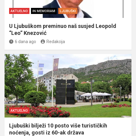
AKTUELNO
IN MEMORIAM
LJUBUŠKI
U Ljubuškom preminuo naš susjed Leopold
“Leo” Knezović
6 dana ago
Redakcija
AKTUELNO
Ljubuški bilježi 10 posto više turističkih
noćenja, gosti iz 60-ak država