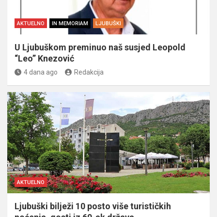
AKTUELNO
IN MEMORIAM
LJUBUŠKI
U Ljubuškom preminuo naš susjed Leopold
“Leo” Knezović
4 dana ago
Redakcija
AKTUELNO
Ljubuški bilježi 10 posto više turističkih