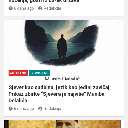
noćenja, gosti iz 60-ak država
6 dana ago
Redakcija
AKTUELNO
IZDVOJENO
Sjever kao sudbina, jezik kao jedini zavičaj:
Prikaz zbirke “Sjevera je najviše” Muniba
Delalića
6 dana ago
Redakcija