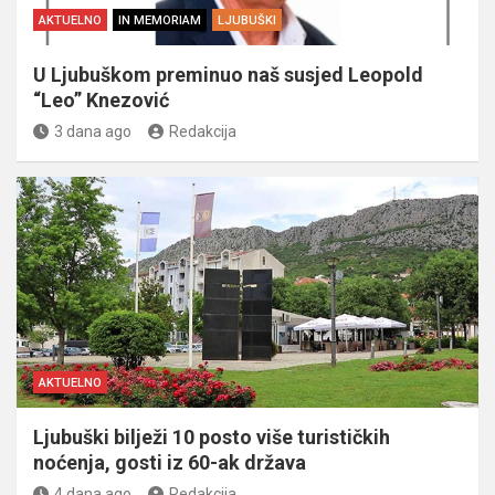
AKTUELNO
IN MEMORIAM
LJUBUŠKI
U Ljubuškom preminuo naš susjed Leopold
“Leo” Knezović
3 dana ago
Redakcija
AKTUELNO
Ljubuški bilježi 10 posto više turističkih
noćenja, gosti iz 60-ak država
4 dana ago
Redakcija