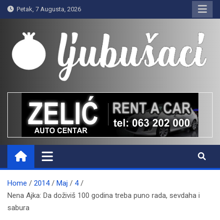
Skip
Petak, 7 Augusta, 2026
to
content
Ljubušaci
Svom voljenom gradu
Home
2014
Maj
4
Nena Ajka: Da doživiš 100 godina treba puno rada, sevdaha i
sabura