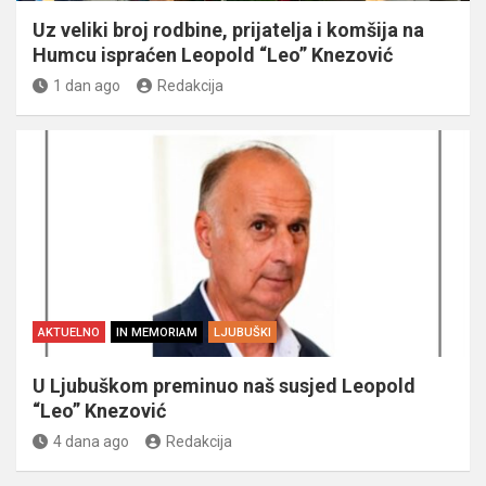
Uz veliki broj rodbine, prijatelja i komšija na
Humcu ispraćen Leopold “Leo” Knezović
1 dan ago
Redakcija
AKTUELNO
IN MEMORIAM
LJUBUŠKI
U Ljubuškom preminuo naš susjed Leopold
“Leo” Knezović
4 dana ago
Redakcija