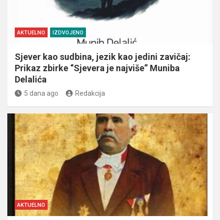
AKTUELNO
IZDVOJENO
Sjever kao sudbina, jezik kao jedini zavičaj:
Prikaz zbirke “Sjevera je najviše” Muniba
Delalića
5 dana ago
Redakcija
AKTUELNO