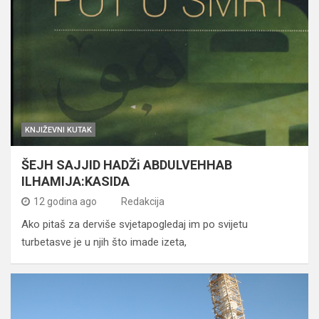
KNJIŽEVNI KUTAK
ŠEJH SAJJID HADŽi ABDULVEHHAB
ILHAMIJA:KASIDA
12 godina ago
Redakcija
Ako pitaš za derviše svjetapogledaj im po svijetu
turbetasve je u njih što imade izeta,