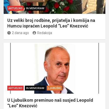
AKTUELNO
IN MEMORIAM
Uz veliki broj rodbine, prijatelja i komšija na
Humcu ispraćen Leopold “Leo” Knezović
2 dana ago
Redakcija
AKTUELNO
IN MEMORIAM
LJUBUŠKI
U Ljubuškom preminuo naš susjed Leopold
“Leo” Knezović