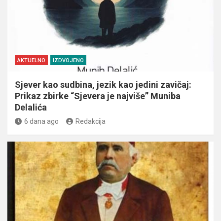
AKTUELNO
IZDVOJENO
Sjever kao sudbina, jezik kao jedini zavičaj:
Prikaz zbirke “Sjevera je najviše” Muniba
Delalića
6 dana ago
Redakcija