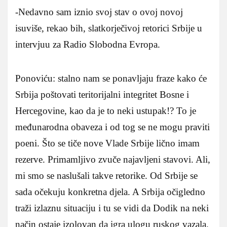
-Nedavno sam iznio svoj stav o ovoj novoj
isuviše, rekao bih, slatkorječivoj retorici Srbije u
intervjuu za Radio Slobodna Evropa.
Ponoviću: stalno nam se ponavljaju fraze kako će
Srbija poštovati teritorijalni integritet Bosne i
Hercegovine, kao da je to neki ustupak!? To je
međunarodna obaveza i od tog se ne mogu praviti
poeni. Što se tiče nove Vlade Srbije lično imam
rezerve. Primamljivo zvuče najavljeni stavovi. Ali,
mi smo se naslušali takve retorike. Od Srbije se
sada očekuju konkretna djela. A Srbija očigledno
traži izlaznu situaciju i tu se vidi da Dodik na neki
način ostaje izolovan da igra ulogu ruskog vazala.