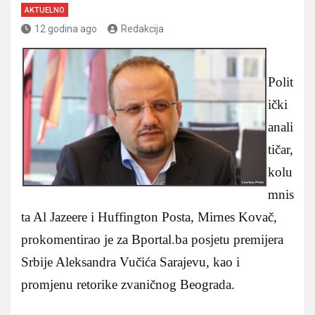
AKTUELNO
12 godina ago
Redakcija
Polit
ički
anali
tičar,
kolu
mnis
ta Al Jazeere i Huffington Posta, Mirnes Kovač,
prokomentirao je za Bportal.ba posjetu premijera
Srbije Aleksandra Vučića Sarajevu, kao i
promjenu retorike zvaničnog Beograda.