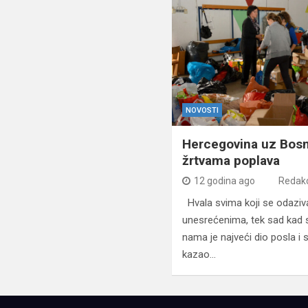
NOVOSTI
Hercegovina uz Bos
žrtvama poplava
12 godina ago
Redakc
Hvala svima koji se odaziv
unesrećenima, tek sad kad s
nama je najveći dio posla i
kazao…