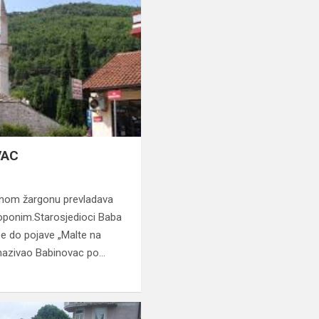
VAC
nom žargonu prevladava
 toponim.Starosjedioci Baba
se do pojave „Malte na
 nazivao Babinovac po…