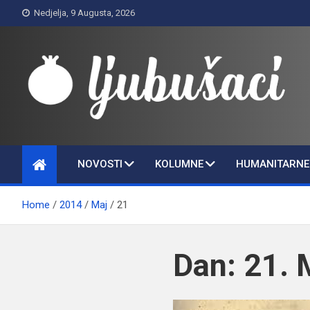
Skip
Nedjelja, 9 Augusta, 2026
to
content
Ljubušaci
Svom voljenom gradu
NOVOSTI
KOLUMNE
HUMANITARNE 
Home
2014
Maj
21
Dan:
21. 