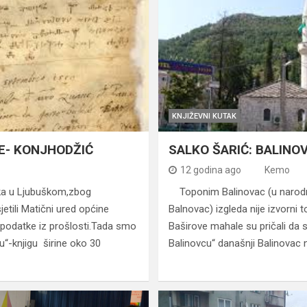
KNJIŽEVNI KUTAK
E- KONJHODŽIĆ
SALKO ŠARIĆ: BALINO
12 godina ago
Kemo
a u Ljubuškom,zbog
Toponim Balinovac (u narod
etili Matični ured općine
Balnovac) izgleda nije izvorni
a podatke iz prošlosti.Tada smo
Baširove mahale su pričali da 
u“-knjigu širine oko 30
Balinovcu“ današnji Balinovac