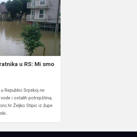
ratnika u RS: Mi smo
 u Republici Srpskoj ne
 vode i ostalih potrepština,
nc.hr Željko Stipic iz župe
nski…