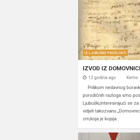
IZ LJUBUŠKE PROŠLOSTI
IZVOD IZ DOMOVNIC
12 godina ago
Kemo
Prilikom nedavnog boravk
porodičnih razloga smo posj
Ljubuški,interesirajući se z
vidjeli takozvanu „Domovnic
cm,koja je kopija…