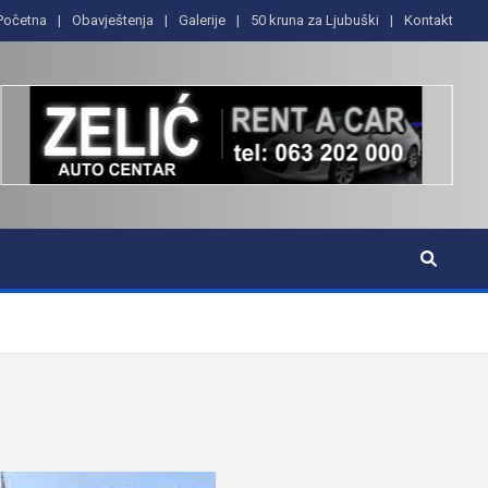
Početna
Obavještenja
Galerije
50 kruna za Ljubuški
Kontakt