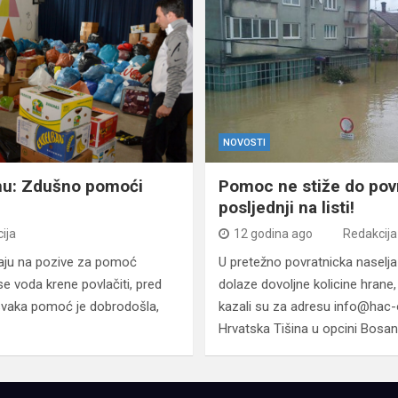
NOVOSTI
nu: Zdušno pomoći
Pomoc ne stiže do pov
posljednji na listi!
ija
12 godina ago
Redakcija
aju na pozive za pomoć
U pretežno povratnicka naselja
e voda krene povlačiti, pred
dolaze dovoljne kolicine hrane,
 svaka pomoć je dobrodošla,
kazali su za adresu info@hac-o
Hrvatska Tišina u opcini Bosa