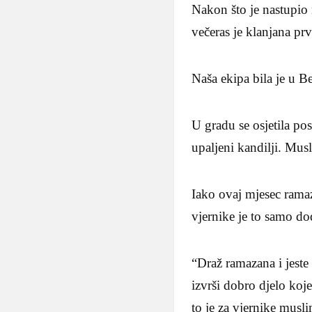
Nakon što je nastupio
večeras je klanjana prv
Naša ekipa bila je u B
U gradu se osjetila p
upaljeni kandilji. Mus
Iako ovaj mjesec ramaz
vjernike je to samo do
“Draž ramazana i jeste
izvrši dobro djelo koj
to je za vjernike musl