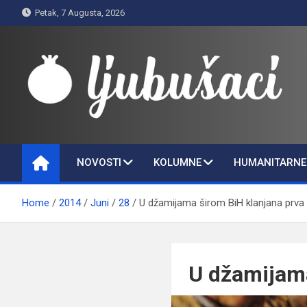
Skip
Petak, 7 Augusta, 2026
to
content
Ljubušaci
Svom voljenom gradu
NOVOSTI
KOLUMNE
HUMANITARNE 
Home
2014
Juni
28
U džamijama širom BiH klanjana prva 
U džamijama