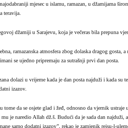
 najodabraniji mjesec u islamu, ramazan, u džamijama šir
a teravija.
egovoj džamiji u Sarajevu, koja je večeras bila prepuna vj
osebna, ramazanska atmosfera zbog dolaska dragog gosta, 
limani se ujedno pripremaju za sutrašnji prvi dan posta.
ana dolazi u vrijeme kada je dan posta najduži i kada su t
datni izazov.
 u tome da se osjete glad i žeđ, odnosno da vjernik ustraje 
e mu je naredio Allah dž.š. Budući da je sada dan najduži, 
imane samo dodatni izazov”, rekao je zamjenik reisu-l-ulem