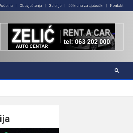
Početna
Obavještenja
Galerije
50 kruna za Ljubuški
Kontakt
ija