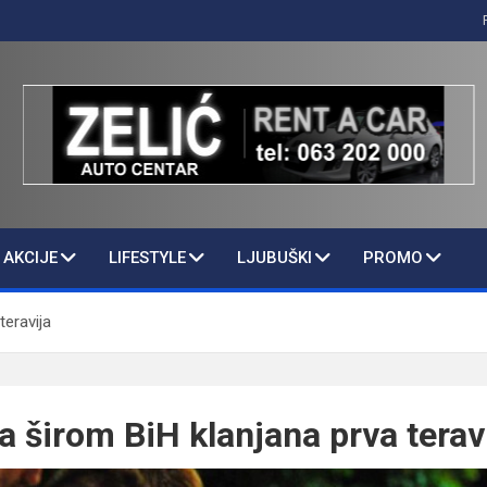
AKCIJE
LIFESTYLE
LJUBUŠKI
PROMO
teravija
 širom BiH klanjana prva terav