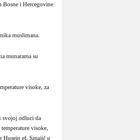
om Bosne i Hercegovine
ernika muslimana.
a na munarama su
emperature visoke, za
u svojoj odluci da
a temperature visoke,
e Husein ef. Smajić u