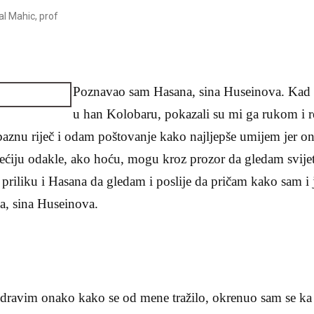
l Mahic, prof
Poznavao sam Hasana, sina Huseinova. Kad
u han Kolobaru, po­kazali su mi ga rukom i 
znu riječ i odam poštovanje kako najljepše umijem jer on 
ćiju odakle, ako hoću, mo­gu kroz prozor da gledam svijet
 priliku i Hasana da gledam i poslije da pričam kako sam i 
a, sina Huseinova.
dravim onako kako se od mene tražilo, okrenuo sam se ka