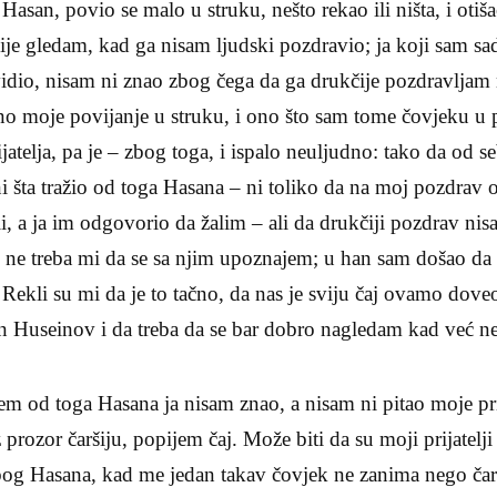
 Hasan, povio se malo u struku, nešto rekao ili ništa, i oti
ćije gledam, kad ga nisam ljudski pozdravio; ja koji sam sa
vidio, nisam ni znao zbog čega da ga drukčije pozdravljam 
no moje povi­janje u struku, i ono što sam tome čovjeku u pr
atelja, pa je – zbog toga, i ispalo neuljudno: tako da od se
ni šta tra­žio od toga Hasana – ni toliko da na moj pozdrav
ili, a ja im odgovorio da žalim – ali da drukčiji pozdrav ni
 ne treba mi da se sa njim upoznajem; u han sam do­šao da 
 Rekli su mi da je to tačno, da nas je sviju čaj ovamo doveo
sin Huseinov i da treba da se bar dobro nagledam kad već 
jem od toga Hasana ja ni­sam znao, a nisam ni pitao moje pri
prozor čaršiju, po­pijem čaj. Može biti da su moji prijatelj
bog Hasana, kad me je­dan takav čovjek ne zanima nego čar