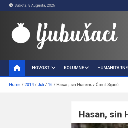
Skip
Subota, 8 Augusta, 2026
to
content
Ljubušaci
Svom voljenom gradu
NOVOSTI
KOLUMNE
HUMANITARNE 
Home
2014
Juli
16
Hasan, sin Huseinov Ćamil Sijarić
Hasan, sin 