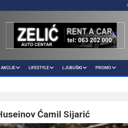
AKCIJE
LIFESTYLE
LJUBUŠKI
PROMO
Huseinov Ćamil Sijarić