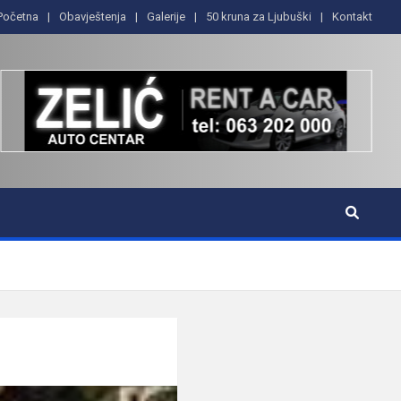
Početna
Obavještenja
Galerije
50 kruna za Ljubuški
Kontakt