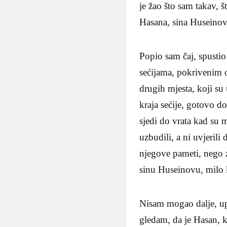
je žao što sam takav, š
Hasana, sina Huseinov
Popio sam čaj, spustio
sećijama, pokrivenim ov
drugih mjesta, koji su 
kraja sećije, gotovo do
sjedi do vrata kad su m
uzbudili, a ni uvjerili
njegove pameti, nego zb
sinu Huseinovu, milo k
Nisam mogao dalje, up
gledam, da je Hasan, ka