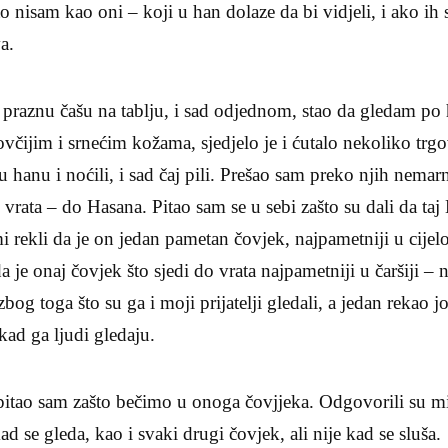
to nisam kao oni – koji u han dolaze da bi vidjeli, i ako ih sr
a.
 praznu čašu na tablju, i sad odjednom, stao da gledam po
čijim i srnećim koža­ma, sjedjelo je i ćutalo nekoliko trgov
u hanu i noćili, i sad čaj pili. Prešao sam preko njih nemar
 vrata – do Hasana. Pi­tao sam se u sebi zašto su dali da t
i rekli da je on je­dan pametan čovjek, najpametniji u cijelo
 da je onaj čov­jek što sjedi do vrata najpametniji u čaršiji 
og toga što su ga i moji prijatelji gledali, a jedan rekao jo
ad ga ljudi gledaju.
itao sam zašto bečimo u onoga čovjjeka. Odgovorili su m
d se gleda, kao i sva­ki drugi čovjek, ali nije kad se sluša.