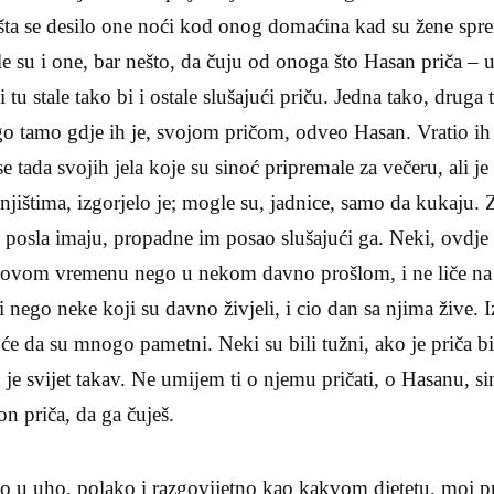
 evo šta se desilo one noći kod onog domaćina kad su žene sp
jele su i one, bar nešto, da čuju od onoga što Hasan priča – 
bi tu stale tako bi i ostale slušajući priču. Jedna tako, druga t
ego tamo gdje ih je, svojom pričom, odveo Hasan. Vratio ih 
 se tada svojih jela koje su sinoć pripremale za večeru, ali je
gnjištima, izgorjelo je; mogle su, jadnice, samo da kukaju.
a posla imaju, propadne im posao slušajući ga. Neki, ovdj
 u ovom vremenu nego u nekom davno prošlom, i ne liče na 
i nego neke koji su davno živjeli, i cio dan sa njima žive. 
 hoće da su mnogo pametni. Neki su bili tužni, ako je priča bi
ad je svijet takav. Ne umijem ti o njemu pričati, o Hasanu,
n priča, da ga čuješ.
ao u uho, polako i razgovi­jetno kao kakvom djetetu, moj pr