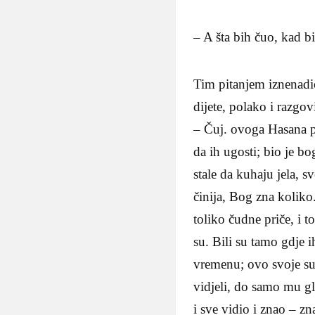
– A šta bih čuo, kad b
Tim pitanjem iznenadio
dijete, polako i razgov
– Čuj. ovoga Hasana po
da ih ugosti; bio je bo
stale da kuhaju jela, s
činija, Bog zna koliko
toliko čudne priče, i t
su. Bili su tamo gdje
vremenu; ovo svoje su 
vidjeli, do samo mu gla
i sve vidio i znao – zn