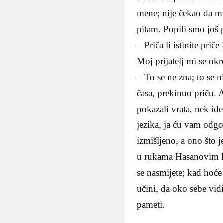
mene; nije čekao da m
pitam. Popili smo još p
– Priča li istinite priče
Moj prijatelj mi se ok
– To se ne zna; to se 
časa, prekinuo priču. A t
pokazali vrata, nek id
jezika, ja ću vam odgov
izmišljeno, a ono što j
u rukama Hasanovim koj
se nasmijete; kad hoće
učini, da oko sebe vid
pameti.