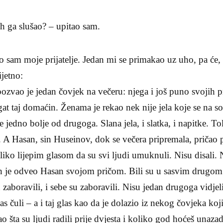
ih ga slušao? – upitao sam.
 sam moje prijatelje. Je­dan mi se primakao uz uho, pa će
ijetno:
zvao je jedan čovjek na večeru: njega i još puno svojih pri
gat taj domaćin. Že­nama je rekao nek nije jela koje se na sof
ve jedno bolje od drugoga. Slana jela, i slatka, i napitke. Tol
. A Hasan, sin Huseinov, dok se večera pripremala, pričao pr
oliko lije­pim glasom da su svi ljudi umuknuli. Nisu disali. 
 ih je odveo Hasan svojom pričom. Bili su u sasvim drug
zaboravili, i sebe su zaboravili. Nisu jedan dru­goga vidjel
s čuli – a i taj glas kao da je dolazio iz nekog čovjeka ko
ao šta su ljudi radili prije dvjesta i koliko god hoćeš unaza