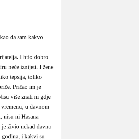
, kao da sam kakvo
jatelja. I htio dobro
ru neće iznijeti. I žene
iko tepsija, toliko
i­če. Pričao im je
Nisu više znali ni gdje
om vremenu, u davnom
i, nisu ni Hasana
ji je živio nekad davno
d godina, i kakvi su