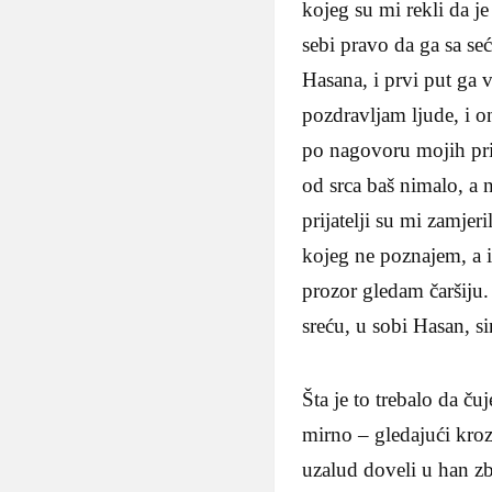
kojeg su mi rekli da je
sebi pravo da ga sa se
Hasana, i prvi put ga 
pozdravljam ljude, i o
po nagovoru mojih prij
od srca baš nimalo, a 
prijatelji su mi zamjer
kojeg ne poznajem, a i
prozor gledam čaršiju.
sreću, u sobi Ha­san, 
Šta je to trebalo da ču
mirno – gledajući kroz 
uzalud doveli u han z