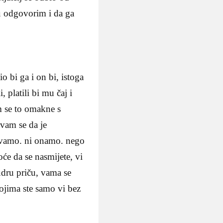
mu odgovorim i da ga
o bi ga i on bi, istoga
i, platili bi mu čaj i
am se to omakne s
 vam se da je
i ovamo. ni ona­mo. nego
će da se nasmijete, vi
d­ru priču, vama se
kojima ste samo vi bez