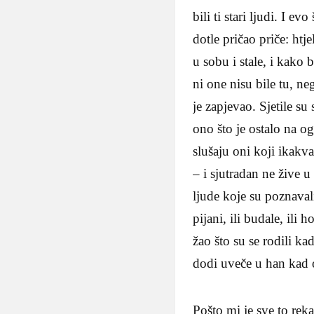
bili ti stari ljudi. I
dotle pričao pri­če: ht
u sobu i sta­le, i kako 
ni one nisu bile tu, n
je za­pjevao. Sjetile su
ono što je ostalo na o
slušaju oni koji ikakv
– i sjutradan ne žive
ljude koje su poznaval
pijani, ili budale, ili
žao što su se rodili k
dodi uveče u han kad o
Pošto mi je sve to rek