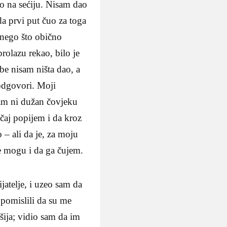
šao na sećiju. Nisam dao
da prvi put čuo za toga
ne­go što obično
ola­zu rekao, bilo je
be nisam ništa dao, a
 odgovori. Moji
­sam ni dužan čovjeku
čaj popijem i da kroz
 – ali da je, za moju
ne mogu i da ga čujem.
jatelje, i uzeo sam da
i pomislili da su me
šija; vidio sam da im