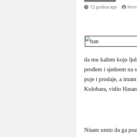
12 godina ago
Kema
da mu kažem koju ljuba
prođem i sjednem na se
puje i prodaje, a imam
Kolobara, vidio Hasan
Nisam umio da ga poz