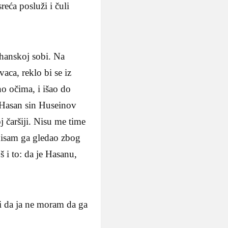
eća po­služi i čuli
 hanskoj sobi. Na
aca, reklo bi se iz
no očima, i išao do
aj Hasan sin Huseinov
j čaršiji. Nisu me time
– nisam ga gledao zbog
š i to: da je Hasanu,
i da ja ne moram da ga