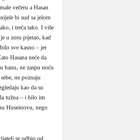
remale večeru a Hasan
unijele bi sud sa jelom
ako, i treća tako. I više
je u zoru pijetao, kad
 bilo sve kasno – jer
 Zato Hasana neće da
e u hanu, ne zaspu noću
sebe, ne pozna­ju
Izgledaju kao da su
la tužna – i bilo im
 sinu Huseinovu, nego
ijatelj se odbio od