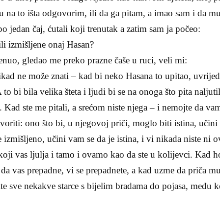
u na to išta odgovorim, ili da ga pitam, a imao sam i da 
o jedan čaj, ćutali ko­ji trenutak a zatim sam ja počeo:
 ili izmišljene onaj Ha­san?
renuo, gledao me preko prazne čaše u ruci, veli mi:
nikad ne može znati – kad bi neko Hasana to upitao, uvrijedi
o bi bila velika šte­ta i ljudi bi se na onoga što pita naljutil
e. Kad ste me pitali, a srećom niste njega – i nemojte da v
oriti: ono što bi, u njegovoj priči, moglo biti istina, učini
e izmišljeno, učini vam se da je istina, i vi nikada niste n
i vas ljulja i tamo i ovamo kao da ste u kolijevci. Kad ho
 da vas pre­padne, vi se prepadnete, a kad uzme da priča mu
ite sve ne­kakve starce s bijelim bradama do pojasa, među 