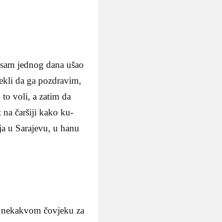
 sam jednog dana ušao
rekli da ga pozdravim,
to voli, a zatim da
 na čaršiji kako ku­
ja u Sarajevu, u ha­nu
 nekakvom čovje­ku za