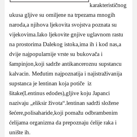
karakterističnog
ukusa gljive su omiljene na trpezama mnogih
naroda,a njihova ljekovita svojstva poznata su
vijekovima.Iako ljekovite gnjive uglavnom rastu
na prostorima Dalekog istoka,ima ih i kod nas,a
dvije najpopularnije vrste su bukovača i
šampinjon,koji sadrže antikanceroznu supstancu
kalvacin.
Međutim najpoznatija i najistraživanija
supstanca je lentinan koja potiče iz
šitake(Lentinus edodes),gljive koju Japanci
nazivaju „eliksir života“.lentinan sadrži složene
šećere,polisaharide,koji pomažu odbrambenim
ćelijama organizma da prepoznaju ćelije raka i
unište ih.