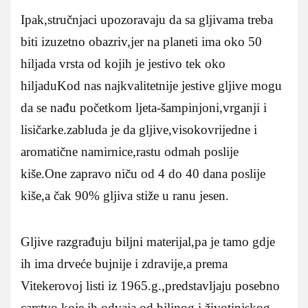
Ipak,stručnjaci upozoravaju da sa gljivama treba
biti izuzetno obazriv,jer na planeti ima oko 50
hiljada vrsta od kojih je jestivo tek oko
hiljaduKod nas najkvalitetnije jestive gljive mogu
da se nađu početkom ljeta-šampinjoni,vrganji i
lisičarke.zabluda je da gljive,visokovrijedne i
aromatične namirnice,rastu odmah poslije
kiše.One zapravo niču od 4 do 40 dana poslije
kiše,a čak 90% gljiva stiže u ranu jesen.
Gljive razgrađuju biljni materijal,pa je tamo gdje
ih ima drveće bujnije i zdravije,a prema
Vitekerovoj listi iz 1965.g.,predstavljaju posebno
carstvo koje ih odvaja od biljnog i životinjskog