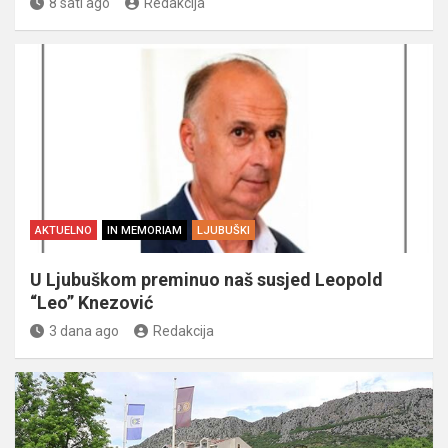
8 sati ago
Redakcija
AKTUELNO
IN MEMORIAM
LJUBUŠKI
U Ljubuškom preminuo naš susjed Leopold
“Leo” Knezović
3 dana ago
Redakcija