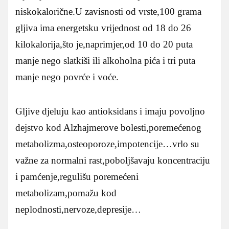
niskokalorične.U zavisnosti od vrste,100 grama
gljiva ima energetsku vrijednost od 18 do 26
kilokalorija,što je,naprimjer,od 10 do 20 puta
manje nego slatkiši ili alkoholna pića i tri puta
manje nego povrće i voće.
Gljive djeluju kao antioksidans i imaju povoljno
dejstvo kod Alzhajmerove bolesti,poremećenog
metabolizma,osteoporoze,impotencije…vrlo su
važne za normalni rast,poboljšavaju koncentraciju
i pamćenje,regulišu poremećeni
metabolizam,pomažu kod
neplodnosti,nervoze,depresije…