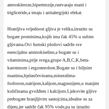
ateroskleroze,hipertenzije,rastvaraju masti i
trigliceride,a imaju i antialergijski efekat.
Hranljiva vrijednost gljiva je velika,izrazito su
bogate proteinima,kojih ima čak 45% u suhim
gljivama.Ovi šumski plodovi sadrže sve
esencijalne aminokiseline,a bogate su i
vitaminima,prije svega,grupe A,B,C,K,beta-
karotenom i ergosterolom.Bogate su i biljnim
mastima,bjelančevinama,mineralima-
fosforom,natrijom,kalijom,magnezijem,u manjim
količinama gvožđem i kalcijom.Ljekovite gljive
prebogate hranjljivim sastojcima,idealne su za
dijetu,jer sadrže čak 95% vode,pa su izrazito