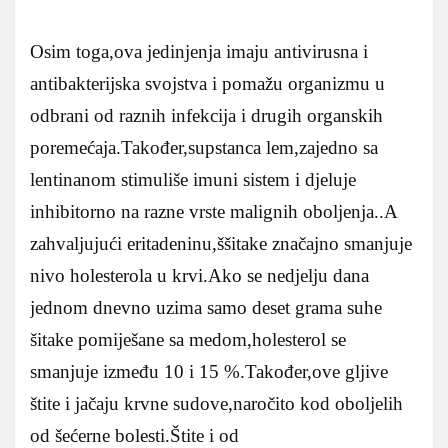
Osim toga,ova jedinjenja imaju antivirusna i
antibakterijska svojstva i pomažu organizmu u
odbrani od raznih infekcija i drugih organskih
poremećaja.Također,supstanca lem,zajedno sa
lentinanom stimuliše imuni sistem i djeluje
inhibitorno na razne vrste malignih oboljenja..A
zahvaljujući eritadeninu,ššitake značajno smanjuje
nivo holesterola u krvi.Ako se nedjelju dana
jednom dnevno uzima samo deset grama suhe
šitake pomiješane sa medom,holesterol se
smanjuje između 10 i 15 %.Također,ove gljive
štite i jačaju krvne sudove,naročito kod oboljelih
od šećerne bolesti.Štite i od