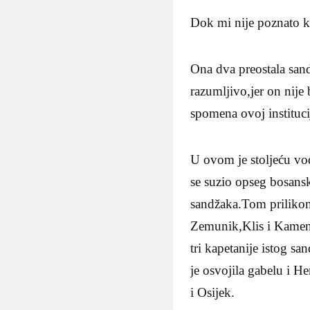
Dok mi nije poznato 
Ona dva preostala sand
razumljivo,jer on nij
spomena ovoj instituci
U ovom je stoljeću vod
se suzio opseg bosansk
sandžaka.Tom prilikom
Zemunik,Klis i Kamen(1
tri kapetanije istog s
je osvojila gabelu i H
i Osijek.