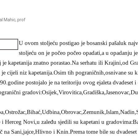
l Mahic, prof
U ovom stoljeću postigao je bosanski pašaluk najv
stoljeću on je počeo počeo opadati,a u opadanju 
 je kapetanija znatno porastao.Na serhatu ili Krajini,od 
je cijeli niz kapetanija.Osim tih pograničnih,osnivane su k
.godine postojalo je na teritoriju ovog ejaleta dvadeset i 
pogranični gradovi:Osijek,Virovitica,Gradiška,Jasenovac,D
,Ostrožac,Bihać,Udbina,Obrovac,Zemunik,Islam,Nadin,S
 i Herceg Novi,u zaleđu sjedili su kapetani u gradovima:B
na Sani,jajce,Hlivno i Knin.Prema tome bile su dvadeset i 