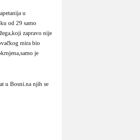
apetanija u
luku od 29 samo
žega,koji zapravo nije
lovačkog mira bio
 okrnjena,samo je
at u Bosni.na njih se