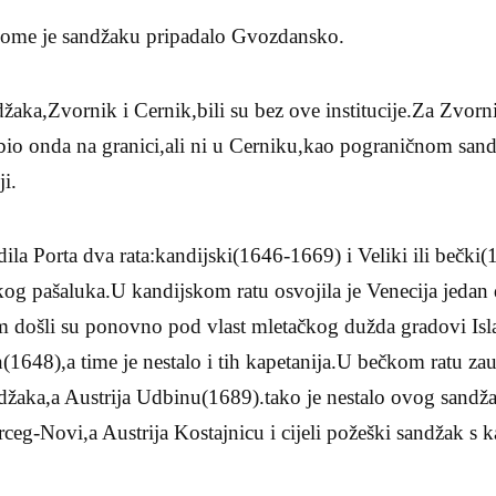
kome je sandžaku pripadalo Gvozdansko.
žaka,Zvornik i Cernik,bili su bez ove institucije.Za Zvorn
e bio onda na granici,ali ni u Cerniku,kao pograničnom sa
ji.
ila Porta dva rata:kandijski(1646-1669) i Veliki ili bečk
og pašaluka.U kandijskom ratu osvojila je Venecija jedan 
 došli su ponovno pod vlast mletačkog dužda gradovi Isl
648),a time je nestalo i tih kapetanija.U bečkom ratu zauz
andžaka,a Austrija Udbinu(1689).tako je nestalo ovog sand
erceg-Novi,a Austrija Kostajnicu i cijeli požeški sandžak s 