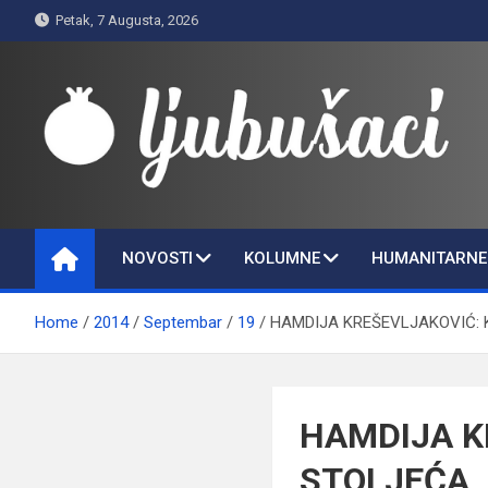
Skip
Petak, 7 Augusta, 2026
to
content
Ljubušaci
Svom voljenom gradu
NOVOSTI
KOLUMNE
HUMANITARNE 
Home
2014
Septembar
19
HAMDIJA KREŠEVLJAKOVIĆ: 
HAMDIJA K
STOLJEĆA