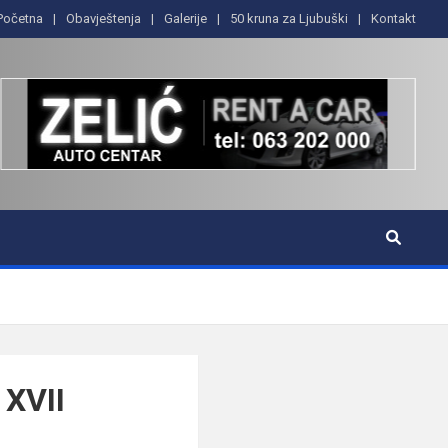
Početna
Obavještenja
Galerije
50 kruna za Ljubuški
Kontakt
XVII