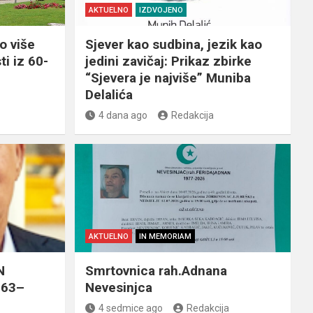
AKTUELNO
IZDVOJENO
o više
Sjever kao sudbina, jezik kao
ti iz 60-
jedini zavičaj: Prikaz zbirke
“Sjevera je najviše” Muniba
Delalića
4 dana ago
Redakcija
AKTUELNO
IN MEMORIAM
N
Smrtovnica rah.Adnana
963–
Nevesinjca
4 sedmice ago
Redakcija