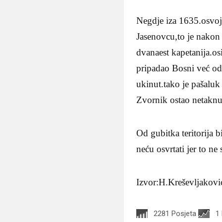
Negdje iza 1635.osvoj
Jasenovcu,to je nakon
dvanaest kapetanija.os
pripadao Bosni već od
ukinut.tako je pašaluk
Zvornik ostao netaknut
Od gubitka teritorija 
neću osvrtati jer to ne
Izvor:H.Kreševljaković
2281 Posjeta
1