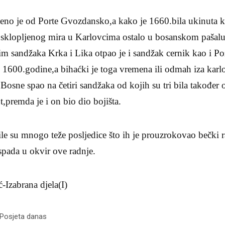
eno je od Porte Gvozdansko,a kako je 1660.bila ukinuta k
 sklopljenog mira u Karlovcima ostalo u bosanskom paša
im sandžaka Krka i Lika otpao je i sandžak cernik kao i Po
 1600.godine,a bihaćki je toga vremena ili odmah iza kar
 Bosne spao na četiri sandžaka od kojih su tri bila također
,premda je i on bio dio bojišta.
bile su mnogo teže posljedice što ih je prouzrokovao bečki r
 spada u okvir ove radnje.
-Izabrana djela(I)
 Posjeta danas