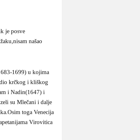
ik je posve
ndžaku,nisam našao
i(1683-1699) u kojima
dio krčkog i kliškog
am i Nadin(1647) i
eli su Mlečani i dalje
žaka.Osim toga Venecija
kapetanijama Virovitica