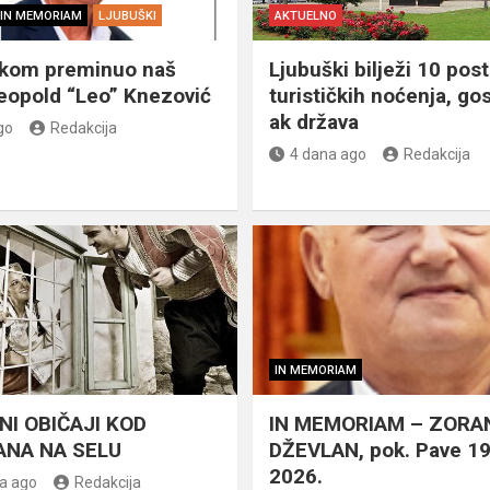
IN MEMORIAM
LJUBUŠKI
AKTUELNO
škom preminuo naš
Ljubuški bilježi 10 post
eopold “Leo” Knezović
turističkih noćenja, gos
ak država
go
Redakcija
4 dana ago
Redakcija
IN MEMORIAM
NI OBIČAJI KOD
IN MEMORIAM – ZORA
NA NA SELU
DŽEVLAN, pok. Pave 1
2026.
a ago
Redakcija