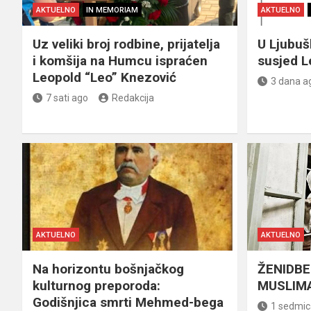
AKTUELNO
IN MEMORIAM
AKTUELNO
Uz veliki broj rodbine, prijatelja
U Ljubu
i komšija na Humcu ispraćen
susjed L
Leopold “Leo” Knezović
3 dana a
7 sati ago
Redakcija
AKTUELNO
AKTUELNO
Na horizontu bošnjačkog
ŽENIDBE
kulturnog preporoda:
MUSLIMA
Godišnjica smrti Mehmed-bega
1 sedmic