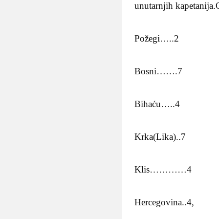
unutarnjih kapetanija.
Požegi…..2
Bosni…….7
Bihaću…..4
Krka(Lika)..7
Klis…………4
Hercegovina..4,