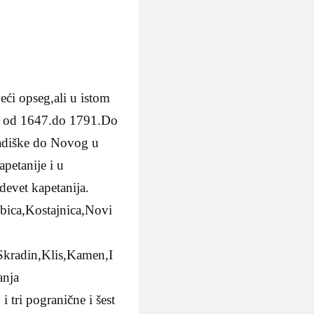
eći opseg,ali u istom
je od 1647.do 1791.Do
Gradiške do Novog u
apetanije i u
devet kapetanija.
ubica,Kostajnica,Novi
kradin,Klis,Kamen,I
anja
tri pogranične i šest