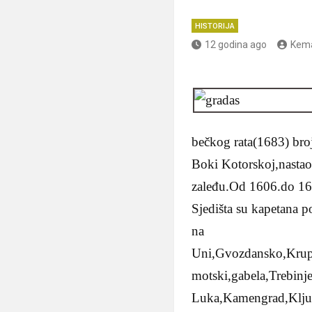
HISTORIJA
12 godina ago
Kema
bečkog rata(1683) broj
Boki Kotorskoj,nastao 
zaleđu.Od 1606.do 1690
Sjedišta su kapetana 
na
Uni,Gvozdansko,Krupa
motski,gabela,Trebinje
Luka,Kamengrad,Ključ 