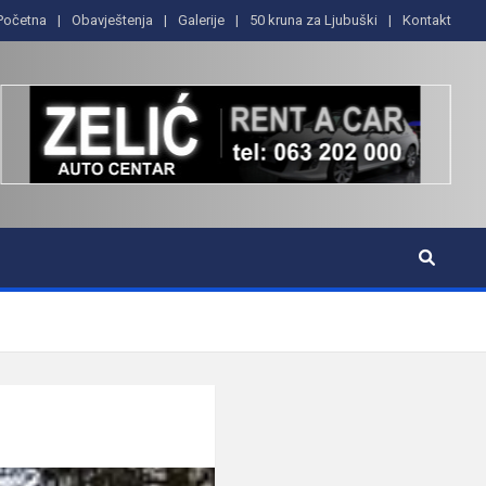
Početna
Obavještenja
Galerije
50 kruna za Ljubuški
Kontakt