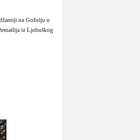
džamiji na Gožulju u
žematlija iz Ljubuškog