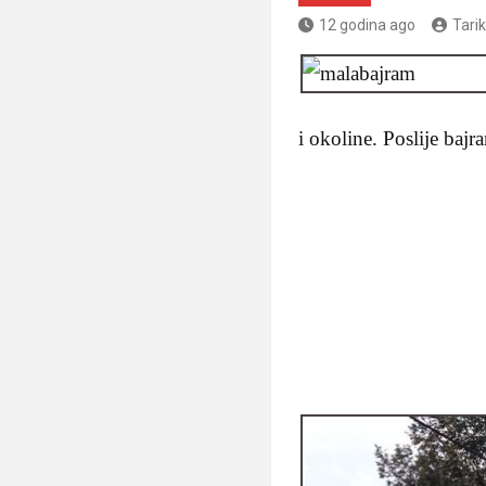
12 godina ago
Tari
i okoline. Poslije baj