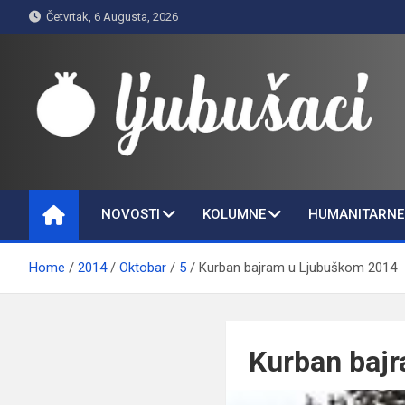
Skip
Četvrtak, 6 Augusta, 2026
to
content
Ljubušaci
Svom voljenom gradu
NOVOSTI
KOLUMNE
HUMANITARNE 
Home
2014
Oktobar
5
Kurban bajram u Ljubuškom 2014
Kurban baj