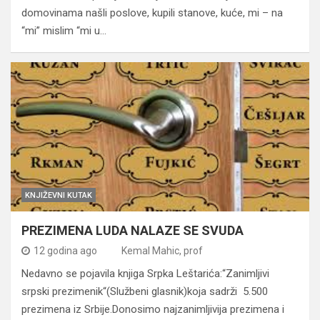
domovinama našli poslove, kupili stanove, kuće, mi – na
“mi” mislim “mi u…
KNJIŽEVNI KUTAK
PREZIMENA LUDA NALAZE SE SVUDA
12 godina ago
Kemal Mahic, prof
Nedavno se pojavila knjiga Srpka Leštarića:“Zanimljivi
srpski prezimenik“(Službeni glasnik)koja sadrži 5.500
prezimena iz Srbije.Donosimo najzanimljivija prezimena i