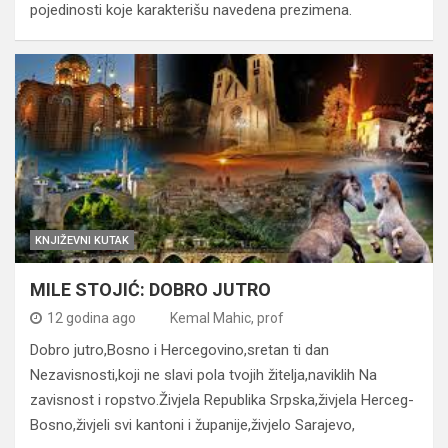
pojedinosti koje karakterišu navedena prezimena.
KNJIŽEVNI KUTAK
MILE STOJIĆ: DOBRO JUTRO
12 godina ago
Kemal Mahic, prof
Dobro jutro,Bosno i Hercegovino,sretan ti dan
Nezavisnosti,koji ne slavi pola tvojih žitelja,naviklih Na
zavisnost i ropstvo.Živjela Republika Srpska,živjela Herceg-
Bosno,živjeli svi kantoni i županije,živjelo Sarajevo,