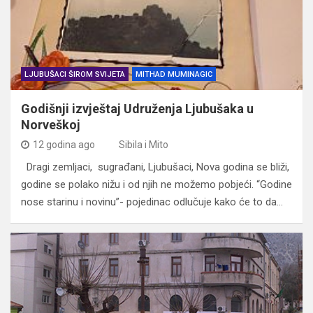
LJUBUŠACI ŠIROM SVIJETA
MITHAD MUMINAGIC
Godišnji izvještaj Udruženja Ljubušaka u
Norveškoj
12 godina ago
Sibila i Mito
Dragi zemljaci, sugrađani, Ljubušaci, Nova godina se bliži,
godine se polako nižu i od njih ne možemo pobjeći. “Godine
nose starinu i novinu”- pojedinac odlučuje kako će to da…