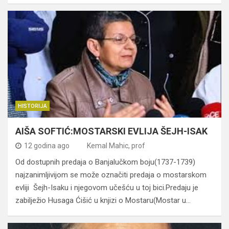
HISTORIJA
AIŠA SOFTIĆ:MOSTARSKI EVLIJA ŠEJH-ISAK
12 godina ago
Kemal Mahic, prof
Od dostupnih predaja o Banjalučkom boju(1737-1739)
najzanimljivijom se može označiti predaja o mostarskom
evliji Šejh-Isaku i njegovom učešću u toj bici.Predaju je
zabilježio Husaga Ćišić u knjizi o Mostaru(Mostar u…