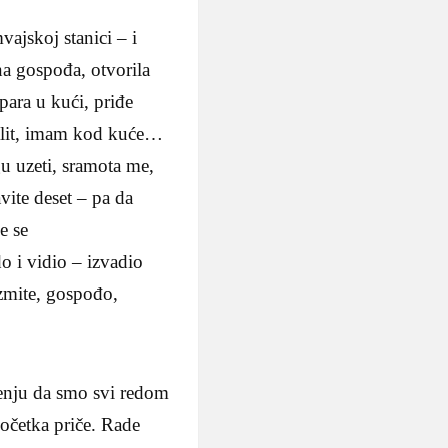
ajskoj stanici – i
na gospođa, otvorila
para u kući, priđe
 falit, imam kod kuće…
gu uzeti, sramota me,
vite deset – pa da
e se
o i vidio – izvadio
zmite, gospođo,
renju da smo svi redom
početka priče. Rade