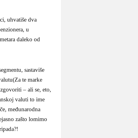
ici, uhvatiše dva
enzionera, u
 metara daleko od
segmentu, sastaviše
valutu(Za te marke
govoriti – ali se, eto,
anskoj valuti to ime
ače, međunarodna
nejasno zašto lomimo
ripada?!