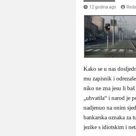
12 godina ago
Reda
Kako se u nas dosljed
mu zapisnik i odrezaše
niko ne zna jesu li baš
„uhvatila“ i narod je 
nadjenuo na onim sje
bankarska oznaka za t
jezike s idiotskim i n