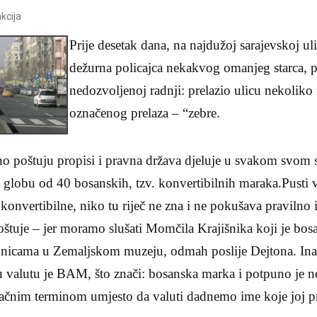
kcija
Prije desetak dana, na najdužoj sarajevskoj ul
dežurna policajca nekakvog omanjeg starca, p
nedozvoljenoj radnji: prelazio ulicu nekoliko
označenog prelaza – “zebre.
no poštuju propisi i pravna država djeluje u svakom svom 
 globu od 40 bosanskih, tzv. konvertibilnih maraka.Pusti 
 konvertibilne, niko tu riječ ne zna i ne pokušava pravilno iz
poštuje – jer moramo slušati Momčila Krajišnika koji je bos
dnicama u Zemaljskom muzeju, odmah poslije Dejtona. In
u valutu je BAM, što znači: bosanska marka i potpuno je 
etačnim terminom umjesto da valuti dadnemo ime koje joj p