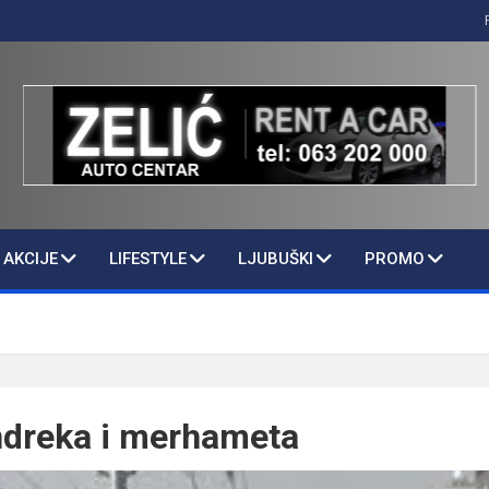
AKCIJE
LIFESTYLE
LJUBUŠKI
PROMO
ndreka i merhameta