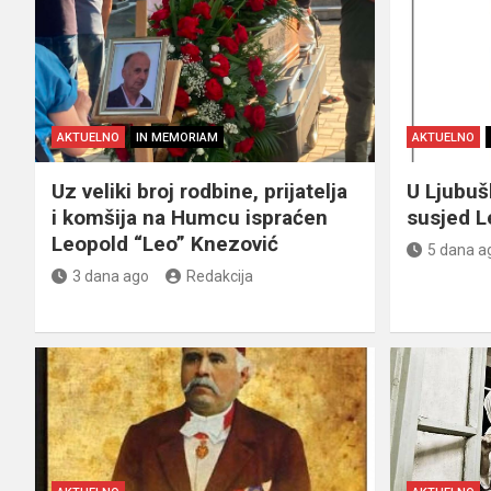
AKTUELNO
IN MEMORIAM
AKTUELNO
Uz veliki broj rodbine, prijatelja
U Ljubu
i komšija na Humcu ispraćen
susjed L
Leopold “Leo” Knezović
5 dana a
3 dana ago
Redakcija