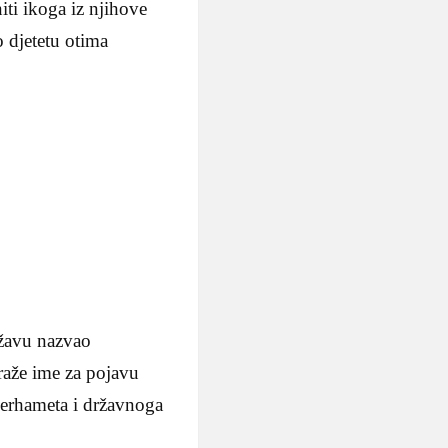
iti ikoga iz njihove
o djetetu otima
ržavu nazvao
traže ime za pojavu
merhameta i državnoga