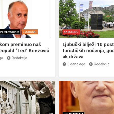
IN MEMORIAM
LJUBUŠKI
AKTUELNO
škom preminuo naš
Ljubuški bilježi 10 post
eopold “Leo” Knezović
turističkih noćenja, gos
ak država
go
Redakcija
6 dana ago
Redakcija