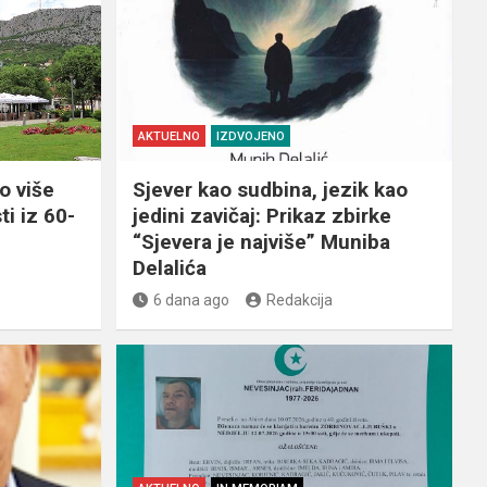
AKTUELNO
IZDVOJENO
o više
Sjever kao sudbina, jezik kao
ti iz 60-
jedini zavičaj: Prikaz zbirke
“Sjevera je najviše” Muniba
Delalića
6 dana ago
Redakcija