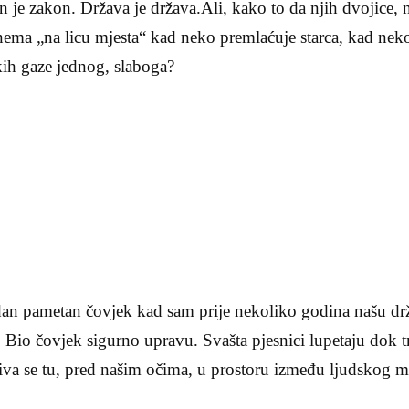
n je zakon. Država je država.Ali, kako to da njih dvojice, n
 nema „na licu mjesta“ kad neko premlaćuje starca, kad nek
akih gaze jednog, slaboga?
an pametan čovjek kad sam prije nekoliko godina našu d
. Bio čovjek sigurno upravu. Svašta pjesnici lupetaju dok 
iva se tu, pred našim očima, u prostoru između ljudskog 