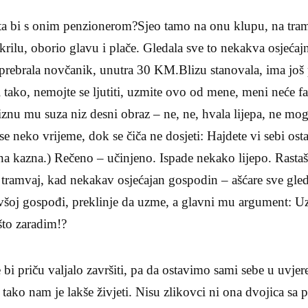
ta bi s onim penzionerom?Sjeo tamo na onu klupu, na tramv
 krilu, oborio glavu i plače. Gledala sve to nekakva osjećaj
i prebrala novčanik, unutra 30 KM.Blizu stanovala, ima još 
 i tako, nemojte se ljutiti, uzmite ovo od mene, meni neće
iznu mu suza niz desni obraz – ne, ne, hvala lijepa, ne mo
e neko vrijeme, dok se čiča ne dosjeti: Hajdete vi sebi osta
a kazna.) Rečeno – učinjeno. Ispade nekako lijepo. Rastaš
tramvaj, kad nekakav osjećajan gospodin – ašćare sve gled
všoj gospođi, preklinje da uzme, a glavni mu argument: U
što zaradim!?
bi priču valjalo završiti, pa da ostavimo sami sebe u uvje
, tako nam je lakše živjeti. Nisu zlikovci ni ona dvojica sa 