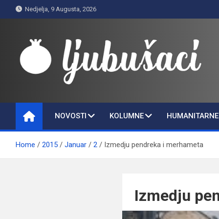
Skip
Nedjelja, 9 Augusta, 2026
to
content
Ljubušaci
Svom voljenom gradu
NOVOSTI
KOLUMNE
HUMANITARNE 
Home
2015
Januar
2
Izmedju pendreka i merhameta
Izmedju pe