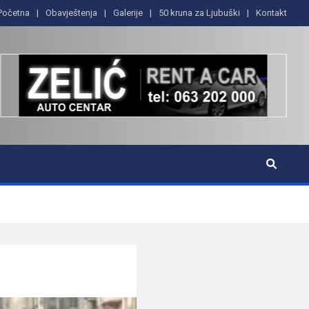
Početna
Obavještenja
Galerije
50 kruna za Ljubuški
Kontakt