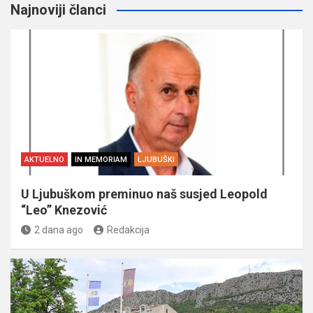
Najnoviji članci
AKTUELNO
IN MEMORIAM
LJUBUŠKI
U Ljubuškom preminuo naš susjed Leopold
“Leo” Knezović
2 dana ago
Redakcija