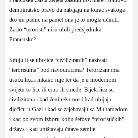
demokratsko pravo da nabijaju na kurac svakoga
tko im padne na pamet ona je to mogla učiniti.
Zašto “teroristi” nisu ubili predsjednika
Francuske?
Smiju li se ubojice “civiliziranih” nazivati
“teroristima” pod navodnicima? Terorizam ima
tisuću lica i nikako nije fer da je u modernom
svijetu to lice ili crno ili smeđe. Bijela lica su
civilizirana i kad ženi režu nos i kad ubijaju
dječicu u Gazi i kad se zajebavaju sa Muhamedom
i kad po svom izboru kolju šefove “terorističkih”
država i kad uništavaju čitave zemlje