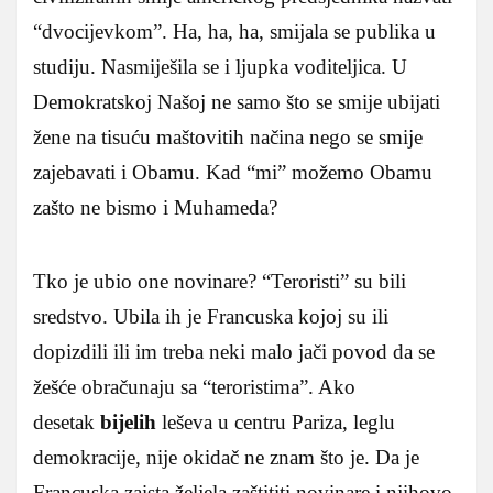
“dvocijevkom”. Ha, ha, ha, smijala se publika u
studiju. Nasmiješila se i ljupka voditeljica. U
Demokratskoj Našoj ne samo što se smije ubijati
žene na tisuću maštovitih načina nego se smije
zajebavati i Obamu. Kad “mi” možemo Obamu
zašto ne bismo i Muhameda?
Tko je ubio one novinare? “Teroristi” su bili
sredstvo. Ubila ih je Francuska kojoj su ili
dopizdili ili im treba neki malo jači povod da se
žešće obračunaju sa “teroristima”. Ako
desetak
bijelih
leševa u centru Pariza, leglu
demokracije, nije okidač ne znam što je. Da je
Francuska zaista željela zaštititi novinare i njihovo