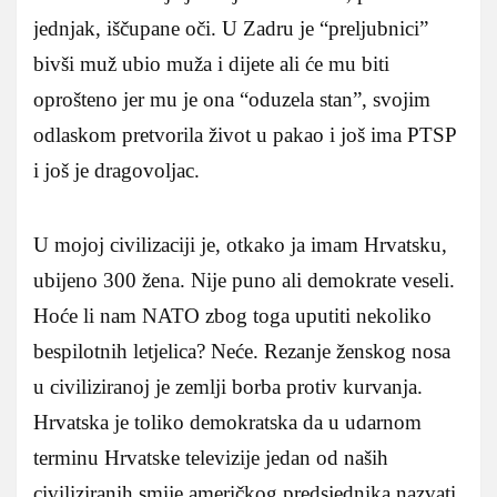
jednjak, iščupane oči. U Zadru je “preljubnici”
bivši muž ubio muža i dijete ali će mu biti
oprošteno jer mu je ona “oduzela stan”, svojim
odlaskom pretvorila život u pakao i još ima PTSP
i još je dragovoljac.
U mojoj civilizaciji je, otkako ja imam Hrvatsku,
ubijeno 300 žena. Nije puno ali demokrate veseli.
Hoće li nam NATO zbog toga uputiti nekoliko
bespilotnih letjelica? Neće. Rezanje ženskog nosa
u civiliziranoj je zemlji borba protiv kurvanja.
Hrvatska je toliko demokratska da u udarnom
terminu Hrvatske televizije jedan od naših
civiliziranih smije američkog predsjednika nazvati