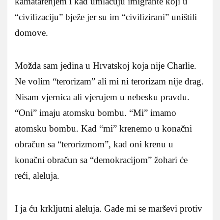
kamatarenjem i kad umlaćuju imigrante koji u
“civilizaciju” bježe jer su im “civilizirani” uništili
domove.
Možda sam jedina u Hrvatskoj koja nije Charlie.
Ne volim “terorizam” ali mi ni terorizam nije drag.
Nisam vjernica ali vjerujem u nebesku pravdu.
“Oni” imaju atomsku bombu. “Mi” imamo
atomsku bombu. Kad “mi” krenemo u konačni
obračun sa “terorizmom”, kad oni krenu u
konačni obračun sa “demokracijom” žohari će
reći, aleluja.
I ja ću krkljutni aleluja. Gade mi se marševi protiv