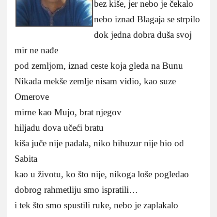
bez kiše, jer nebo je čekalo
nebo iznad Blagaja se strpilo
dok jedna dobra duša svoj
mir ne nađe
pod zemljom, iznad ceste koja gleda na Bunu
Nikada mekše zemlje nisam vidio, kao suze
Omerove
mirne kao Mujo, brat njegov
hiljadu dova učeći bratu
kiša juče nije padala, niko bihuzur nije bio od
Sabita
kao u životu, ko što nije, nikoga loše pogledao
dobrog rahmetliju smo ispratili…
i tek što smo spustili ruke, nebo je zaplakalo