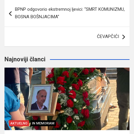
Navigacija
BPNP odgovorio ekstremnoj ljevici: “SMRT KOMUNIZMU,
članaka
BOSNA BOŠNJACIMA”
ĆEVAPČIĆI
Najnoviji članci
AKTUELNO
IN MEMORIAM