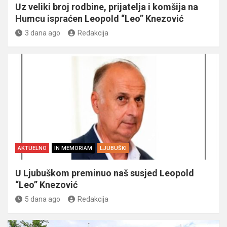
Uz veliki broj rodbine, prijatelja i komšija na
Humcu ispraćen Leopold “Leo” Knezović
3 dana ago
Redakcija
AKTUELNO
IN MEMORIAM
LJUBUŠKI
U Ljubuškom preminuo naš susjed Leopold
“Leo” Knezović
5 dana ago
Redakcija