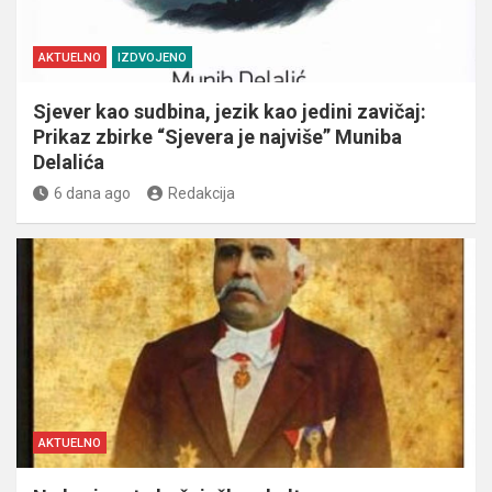
AKTUELNO
IZDVOJENO
Sjever kao sudbina, jezik kao jedini zavičaj:
Prikaz zbirke “Sjevera je najviše” Muniba
Delalića
6 dana ago
Redakcija
AKTUELNO