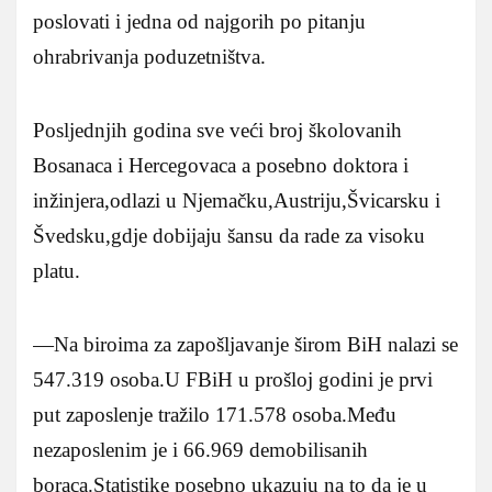
poslovati i jedna od najgorih po pitanju
ohrabrivanja poduzetništva.
Posljednjih godina sve veći broj školovanih
Bosanaca i Hercegovaca a posebno doktora i
inžinjera,odlazi u Njemačku,Austriju,Švicarsku i
Švedsku,gdje dobijaju šansu da rade za visoku
platu.
—Na biroima za zapošljavanje širom BiH nalazi se
547.319 osoba.U FBiH u prošloj godini je prvi
put zaposlenje tražilo 171.578 osoba.Među
nezaposlenim je i 66.969 demobilisanih
boraca.Statistike posebno ukazuju na to da je u