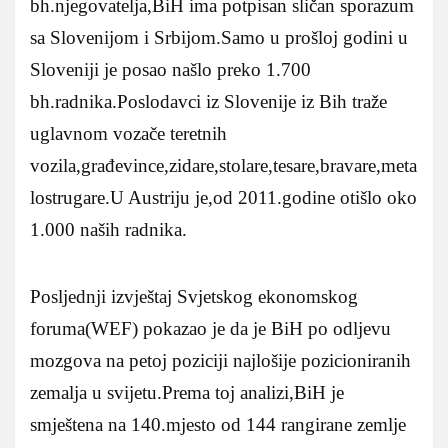
bh.njegovatelja,BiH ima potpisan sličan sporazum
sa Slovenijom i Srbijom.Samo u prošloj godini u
Sloveniji je posao našlo preko 1.700
bh.radnika.Poslodavci iz Slovenije iz Bih traže
uglavnom vozače teretnih
vozila,građevince,zidare,stolare,tesare,bravare,meta
lostrugare.U Austriju je,od 2011.godine otišlo oko
1.000 naših radnika.
Posljednji izvještaj Svjetskog ekonomskog
foruma(WEF) pokazao je da je BiH po odljevu
mozgova na petoj poziciji najlošije pozicioniranih
zemalja u svijetu.Prema toj analizi,BiH je
smještena na 140.mjesto od 144 rangirane zemlje