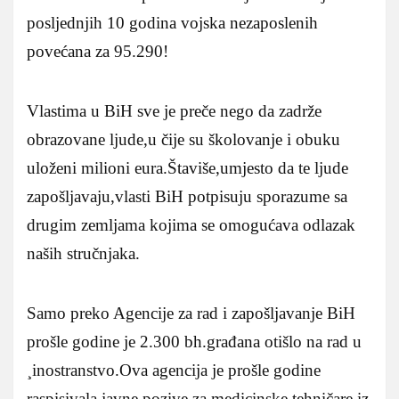
posljednjih 10 godina vojska nezaposlenih
povećana za 95.290!
Vlastima u BiH sve je preče nego da zadrže
obrazovane ljude,u čije su školovanje i obuku
uloženi milioni eura.Štaviše,umjesto da te ljude
zapošljavaju,vlasti BiH potpisuju sporazume sa
drugim zemljama kojima se omogućava odlazak
naših stručnjaka.
Samo preko Agencije za rad i zapošljavanje BiH
prošle godine je 2.300 bh.građana otišlo na rad u
¸inostranstvo.Ova agencija je prošle godine
raspisivala javne pozive za medicinske tehničare iz