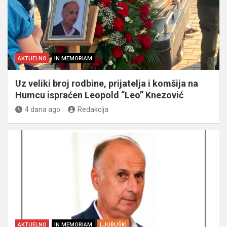
AKTUELNO
IN MEMORIAM
Uz veliki broj rodbine, prijatelja i komšija na
Humcu ispraćen Leopold “Leo” Knezović
4 dana ago
Redakcija
AKTUELNO
IN MEMORIAM
LJUBUŠKI