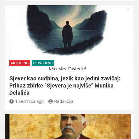
AKTUELNO
IZDVOJENO
Sjever kao sudbina, jezik kao jedini zavičaj:
Prikaz zbirke “Sjevera je najviše” Muniba
Delalića
1 sedmica ago
Redakcija