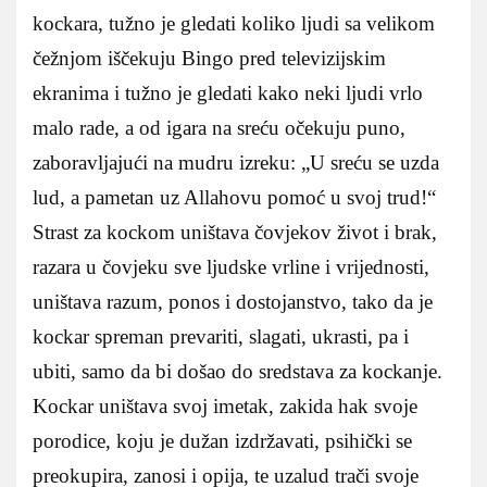
kockara, tužno je gledati koliko ljudi sa velikom
čežnjom iščekuju Bingo pred televizijskim
ekranima i tužno je gledati kako neki ljudi vrlo
malo rade, a od igara na sreću očekuju puno,
zaboravljajući na mudru izreku: „U sreću se uzda
lud, a pametan uz Allahovu pomoć u svoj trud!“
Strast za kockom uništava čovjekov život i brak,
razara u čovjeku sve ljudske vrline i vrijednosti,
uništava razum, ponos i dostojanstvo, tako da je
kockar spreman prevariti, slagati, ukrasti, pa i
ubiti, samo da bi došao do sredstava za kockanje.
Kockar uništava svoj imetak, zakida hak svoje
porodice, koju je dužan izdržavati, psihički se
preokupira, zanosi i opija, te uzalud trači svoje