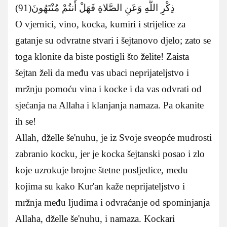
ذِكْرِ اللَّهِ وَعَنِ الصَّلاةِ فَهَلْ أَنتُمْ مُنْتَهُونَ(91)
O vjernici, vino, kocka, kumiri i strijelice za
gatanje su odvratne stvari i šejtanovo djelo; zato se
toga klonite da biste postigli što želite! Zaista
šejtan želi da među vas ubaci neprijateljstvo i
mržnju pomoću vina i kocke i da vas odvrati od
sjećanja na Allaha i klanjanja namaza. Pa okanite
ih se!
Allah, dželle še'nuhu, je iz Svoje sveopće mudrosti
zabranio kocku, jer je kocka šejtanski posao i zlo
koje uzrokuje brojne štetne posljedice, među
kojima su kako Kur'an kaže neprijateljstvo i
mržnja među ljudima i odvraćanje od spominjanja
Allaha, dželle še'nuhu, i namaza. Kockari