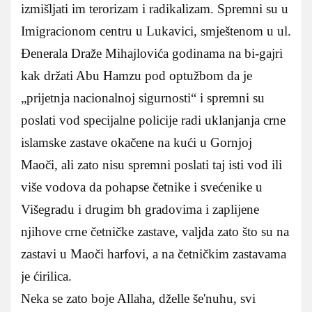
izmišljati im terorizam i radikalizam. Spremni su u
Imigracionom centru u Lukavici, smještenom u ul.
Đenerala Draže Mihajlovića godinama na bi-gajri
kak držati Abu Hamzu pod optužbom da je
„prijetnja nacionalnoj sigurnosti“ i spremni su
poslati vod specijalne policije radi uklanjanja crne
islamske zastave okačene na kući u Gornjoj
Maoči, ali zato nisu spremni poslati taj isti vod ili
više vodova da pohapse četnike i svećenike u
Višegradu i drugim bh gradovima i zaplijene
njihove crne četničke zastave, valjda zato što su na
zastavi u Maoči harfovi, a na četničkim zastavama
je ćirilica.
Neka se zato boje Allaha, dželle še'nuhu, svi