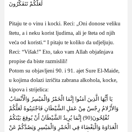
لَعَلَّكُمْ تَتَفَكَّرُونَ
Pitaju te o vinu i kocki. Reci: „Oni donose veliku
štetu, a i neku korist ljudima, ali je šteta od njih
veća od koristi.“ I pitaju te koliko da udjeljuju.
Reci: “Višak!” Eto, tako vam Allah objašnjava
propise da biste razmislili!
Potom su objavljeni 90. i 91. ajet Sure El-Maide,
u kojima dolazi izričita zabrana alkohola, kocke,
kipova i strijelica:
يَا أَيُّهَا الَّذِينَ آمَنُوا إِنَّمَا الْخَمْرُ وَالْمَيْسِرُ وَالْأَنْصَابُ
وَالأَزْلامُ رِجْسٌ مِنْ عَمَلِ الشَّيْطَانِ فَاجْتَنِبُوهُ لَعَلَّكُمْ
تُفْلِحُونَ(90) إِنَّمَا يُرِيدُ الشَّيْطَانُ أَنْ يُوقِعَ بَيْنَكُمُ
الْعَدَاوَةَ وَالْبَغْضَاءَ فِي الْخَمْرِ وَالْمَيْسِرِ وَيَصُدَّكُمْ عَنْ