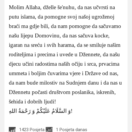
Molim Allaha, dželle še'nuhu, da nas učvrsti na
putu islama, da pomogne svoj našoj ugroženoj
braći ma gdje bili, da nam pomogne da sačuvamo
našu lijepu Domovinu, da nas sačuva kocke,
igaran na sreću i svih harama, da se smiluje našim
roditeljima i precima i uvede u Džennete, da našu
djecu učini radostima naših očiju i srca, prvacima
ummeta i boljim čuvarima vjere i Države od nas,
da nam bude milostiv na Sudnjem danu i da nas u
Džennetu počasti društvom poslanika, iskrenih,
šehida i dobrih ljudi!
وَ السَّلَامُ عَلَيْكُمْ وَ رَحْمَةُ اللهِ!
1423 Posjeta
1 Posjeta danas