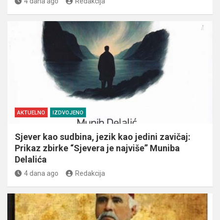
4 dana ago
Redakcija
AKTUELNO
IZDVOJENO
Sjever kao sudbina, jezik kao jedini zavičaj:
Prikaz zbirke “Sjevera je najviše” Muniba
Delalića
4 dana ago
Redakcija