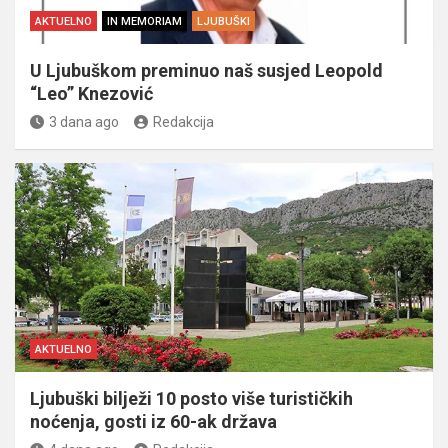
AKTUELNO
IN MEMORIAM
LJUBUŠKI
U Ljubuškom preminuo naš susjed Leopold
“Leo” Knezović
3 dana ago
Redakcija
AKTUELNO
Ljubuški bilježi 10 posto više turističkih
noćenja, gosti iz 60-ak država