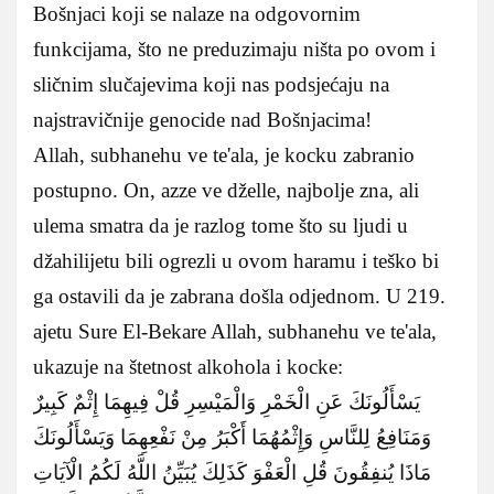
Bošnjaci koji se nalaze na odgovornim
funkcijama, što ne preduzimaju ništa po ovom i
sličnim slučajevima koji nas podsjećaju na
najstravičnije genocide nad Bošnjacima!
Allah, subhanehu ve te'ala, je kocku zabranio
postupno. On, azze ve dželle, najbolje zna, ali
ulema smatra da je razlog tome što su ljudi u
džahilijetu bili ogrezli u ovom haramu i teško bi
ga ostavili da je zabrana došla odjednom. U 219.
ajetu Sure El-Bekare Allah, subhanehu ve te'ala,
ukazuje na štetnost alkohola i kocke:
يَسْأَلُونَكَ عَنِ الْخَمْرِ وَالْمَيْسِرِ قُلْ فِيهِمَا إِثْمٌ كَبِيرٌ
وَمَنَافِعُ لِلنَّاسِ وَإِثْمُهُمَا أَكْبَرُ مِنْ نَفْعِهِمَا وَيَسْأَلُونَكَ
مَاذَا يُنفِقُونَ قُلِ الْعَفْوَ كَذَلِكَ يُبَيِّنُ اللَّهُ لَكُمُ الْآيَاتِ